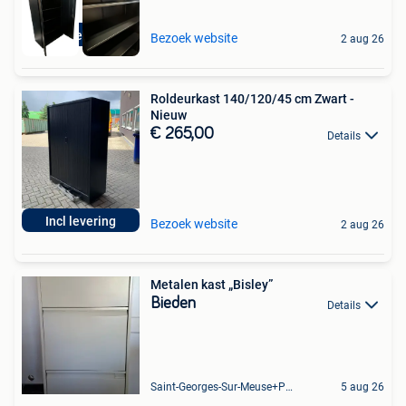
Nieuw
Bezoek website
2 aug 26
Roldeurkast 140/120/45 cm Zwart -
Nieuw
€ 265,00
Details
Incl levering
Bezoek website
2 aug 26
Metalen kast „Bisley”
Bieden
Details
Saint-Georges-Sur-Meuse+Partie De Hermalle-Sous-Huy
5 aug 26