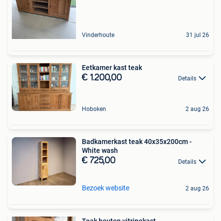
Vinderhoute
31 jul 26
Eetkamer kast teak
€ 1.200,00
Details
Hoboken
2 aug 26
Badkamerkast teak 40x35x200cm -
White wash
€ 725,00
Details
Bezoek website
2 aug 26
Teak houten vitrinekast