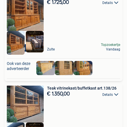
€ 1.725,00
Details
Topzoekertje
Levering mogelijk
Zulte
Vandaag
Ook van deze
adverteerder
Teak vitrinekast/buffetkast art.138/26
€ 1.350,00
Details