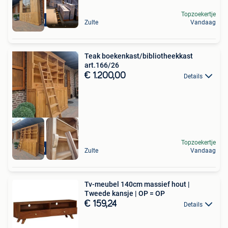
Topzoekertje
Levering mogelijk
Zulte
Vandaag
Teak boekenkast/bibliotheekkast
art.166/26
€ 1.200,00
Details
Topzoekertje
Levering mogelijk
Zulte
Vandaag
Tv-meubel 140cm massief hout |
Tweede kansje | OP = OP
€ 159,24
Details