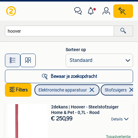
Stofzuigers
Sorteer op
Alle afstanden…
Bewaar je zoekopdracht
Filters
Elektronische apparatuur
Stofzuigers
2dekans | Hoover - Steelstofzuiger
Home & Pet - 0,7L - Rood
€ 250,99
Details
Topadvertentie