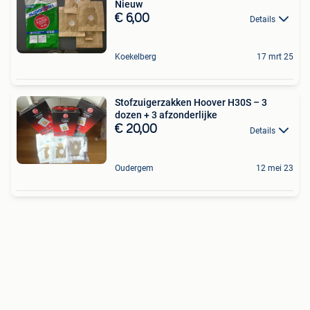
Nieuw
€ 6,00
Details
Koekelberg
17 mrt 25
Stofzuigerzakken Hoover H30S – 3
dozen + 3 afzonderlijke
€ 20,00
Details
Oudergem
12 mei 23