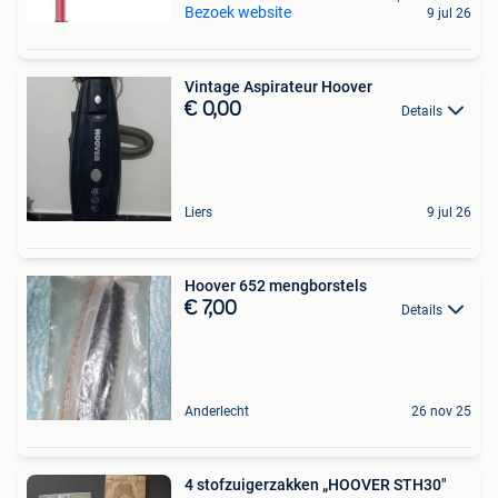
Bezoek website
9 jul 26
Vintage Aspirateur Hoover
€ 0,00
Details
Liers
9 jul 26
Hoover 652 mengborstels
€ 7,00
Details
Anderlecht
26 nov 25
4 stofzuigerzakken „HOOVER STH30"