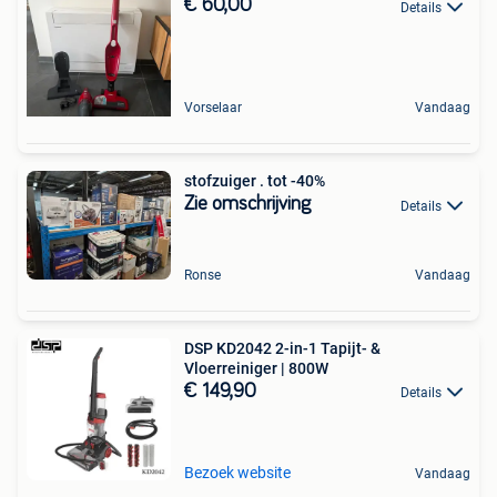
€ 60,00
Details
Vorselaar
Vandaag
stofzuiger . tot -40%
Zie omschrijving
Details
Ronse
Vandaag
DSP KD2042 2-in-1 Tapijt- &
Vloerreiniger | 800W
€ 149,90
Details
Bezoek website
Vandaag