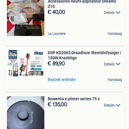
Accessoires neufs aspirateur Dreams
Z10
€ 40,00
Details
La Louviere
Vandaag
DSP KD2063 Draadloze Steelstofzuiger |
150W Krachtige
€ 89,90
Details
Bezoek website
Vandaag
Rowenta x-plorer series 75 s
€ 135,00
Details