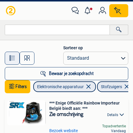
Stofzuigers
Sorteer op
Alle afstanden…
Bewaar je zoekopdracht
Filters
Elektronische apparatuur
Stofzuigers
*** Enige Officiële Rainbow Importeur
België biedt aan: ***
Zie omschrijving
Details
Topadvertentie
Bezoek website
Vandaag