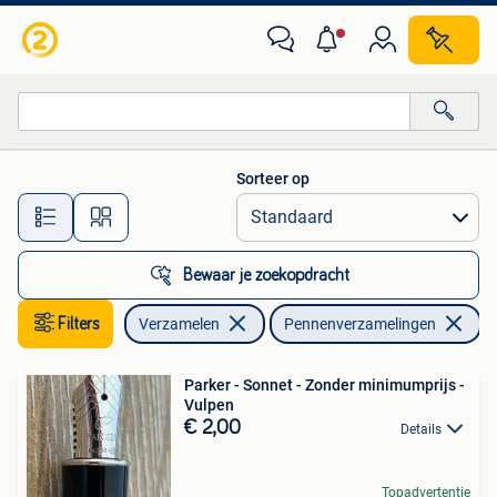
Pennenverzamelingen
Sorteer op
Alle afstanden…
Bewaar je zoekopdracht
Filters
Verzamelen
Pennenverzamelingen
Ve
Parker - Sonnet - Zonder minimumprijs -
Vulpen
€ 2,00
Details
Topadvertentie