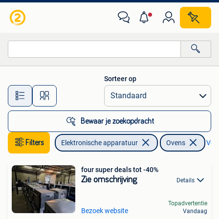
Ovens
Sorteer op
Alle afstanden…
Bewaar je zoekopdracht
Filters
Elektronische apparatuur
Ovens
Verw
four super deals tot -40%
Zie omschrijving
Details
Topadvertentie
Bezoek website
Vandaag