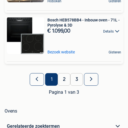
Hoboken
Gisteren
Bosch HEB578BB4 - Inbouw oven - 71L -
Pyrolyse & 3D
€ 1.099,00
Details
Bezoek website
Gisteren
1
2
3
Pagina 1 van 3
Ovens
Gerelateerde zoektermen