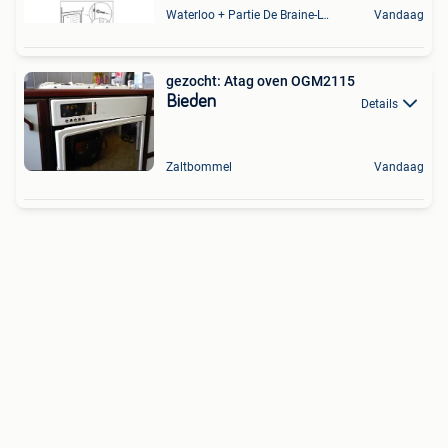
Waterloo + Partie De Braine-L'Alleud, De Ohain
Vandaag
gezocht: Atag oven OGM2115
Bieden
Details
Zaltbommel
Vandaag