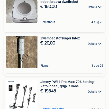
irobot braava dweilrobot
€ 180,00
Details
Herenthout
4 aug 26
Zwembadstofzuiger Intex
€ 20,00
Details
Riemst
3 aug 26
Jimmy PW11 Pro Max: 70% korting!
Retour deal, grijp je kans.
€ 195,45
Details