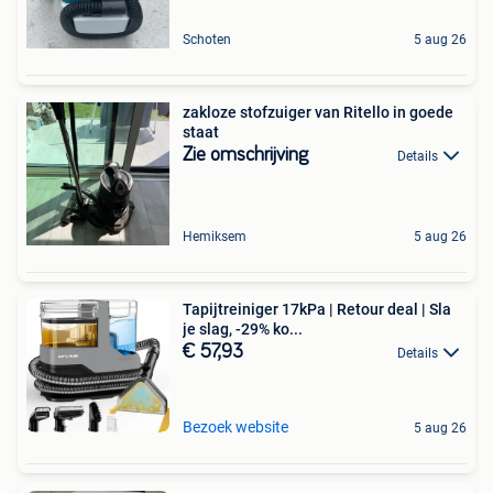
Schoten
5 aug 26
zakloze stofzuiger van Ritello in goede
staat
Zie omschrijving
Details
Hemiksem
5 aug 26
Tapijtreiniger 17kPa | Retour deal | Sla
je slag, -29% ko...
€ 57,93
Details
Bezoek website
5 aug 26