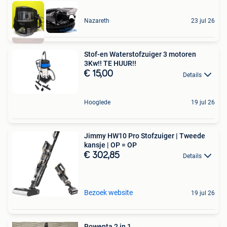
Nazareth
23 jul 26
Stof-en Waterstofzuiger 3 motoren
3Kw!! TE HUUR!!
€ 15,00
Details
Hooglede
19 jul 26
Jimmy HW10 Pro Stofzuiger | Tweede
kansje | OP = OP
€ 302,85
Details
Bezoek website
19 jul 26
Rowenta 2 in 1