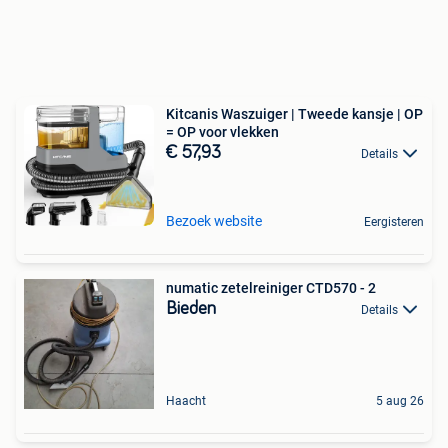
Kitcanis Waszuiger | Tweede kansje | OP
= OP voor vlekken
€ 57,93
Details
Bezoek website
Eergisteren
numatic zetelreiniger CTD570 - 2
Bieden
Details
Haacht
5 aug 26