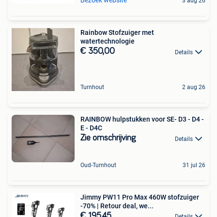
Bezoek website
3 aug 26
Rainbow Stofzuiger met
watertechnologie
€ 350,00
Details
Turnhout
2 aug 26
RAINBOW hulpstukken voor SE- D3 - D4 -
E - D4C
Zie omschrijving
Details
Oud-Turnhout
31 jul 26
Jimmy PW11 Pro Max 460W stofzuiger
-70% | Retour deal, we...
€ 195,45
Details