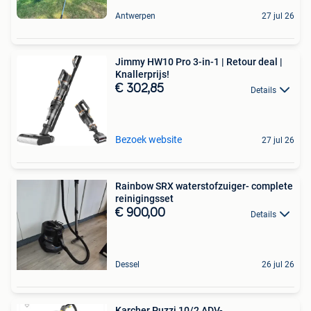
Antwerpen
27 jul 26
Jimmy HW10 Pro 3-in-1 | Retour deal |
Knallerprijs!
€ 302,85
Details
Bezoek website
27 jul 26
Rainbow SRX waterstofzuiger- complete
reinigingsset
€ 900,00
Details
Dessel
26 jul 26
Karcher Puzzi 10/2 ADV-