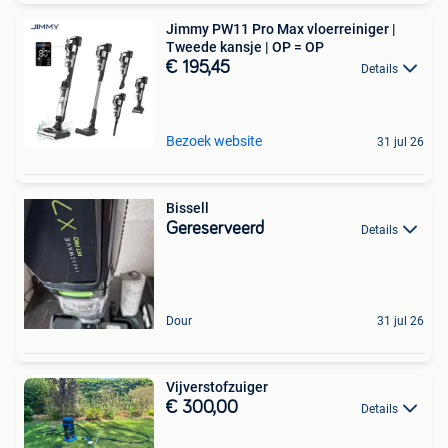
Jimmy PW11 Pro Max vloerreiniger |
Tweede kansje | OP = OP
€ 195,45
Details
Bezoek website
31 jul 26
Bissell
Gereserveerd
Details
Dour
31 jul 26
Vijverstofzuiger
€ 300,00
Details