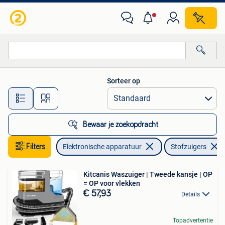
Stofzuigers
Sorteer op
Alle afstanden…
Bewaar je zoekopdracht
Filters
Elektronische apparatuur
Stofzuigers
Kitcanis Waszuiger | Tweede kansje | OP
= OP voor vlekken
€ 57,93
Details
Topadvertentie