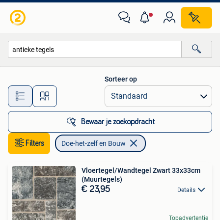
Doe-het-zelf en Bouw
Sorteer op
Alle afstanden…
Bewaar je zoekopdracht
Filters
Doe-het-zelf en Bouw
Vloertegel/Wandtegel Zwart 33x33cm
(Muurtegels)
€ 23,95
Details
Topadvertentie