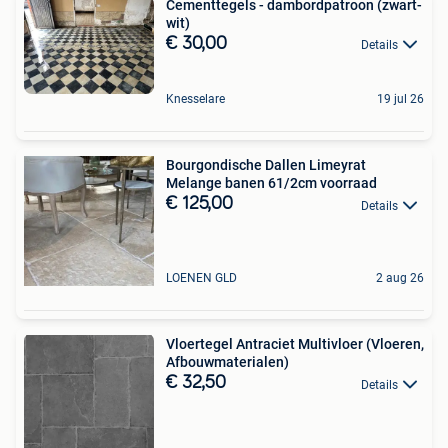
Cementtegels - dambordpatroon (zwart-
wit)
€ 30,00
Details
Knesselare
19 jul 26
Bourgondische Dallen Limeyrat
Melange banen 61/2cm voorraad
€ 125,00
Details
LOENEN GLD
2 aug 26
Vloertegel Antraciet Multivloer (Vloeren,
Afbouwmaterialen)
€ 32,50
Details