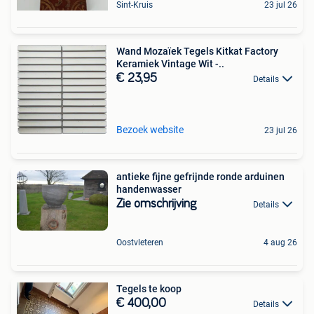
Sint-Kruis
23 jul 26
Wand Mozaïek Tegels Kitkat Factory
Keramiek Vintage Wit -..
€ 23,95
Details
Bezoek website
23 jul 26
antieke fijne gefrijnde ronde arduinen
handenwasser
Zie omschrijving
Details
Oostvleteren
4 aug 26
Tegels te koop
€ 400,00
Details