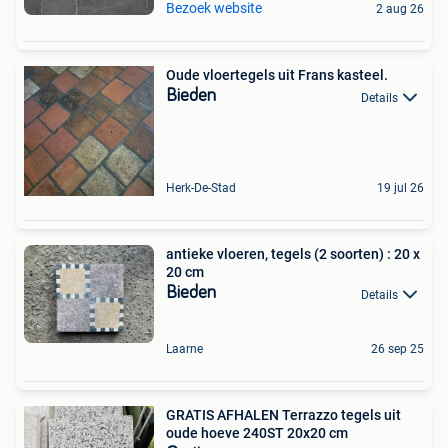
Bezoek website
2 aug 26
Oude vloertegels uit Frans kasteel.
Bieden
Details
Herk-De-Stad
19 jul 26
antieke vloeren, tegels (2 soorten) : 20 x
20 cm
Bieden
Details
Laarne
26 sep 25
GRATIS AFHALEN Terrazzo tegels uit
oude hoeve 240ST 20x20 cm