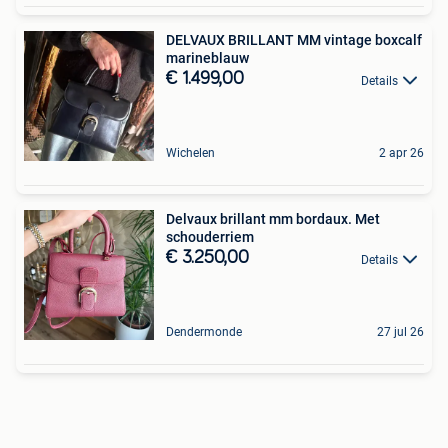
DELVAUX BRILLANT MM vintage boxcalf
marineblauw
€ 1.499,00
Details
Wichelen
2 apr 26
Delvaux brillant mm bordaux. Met
schouderriem
€ 3.250,00
Details
Dendermonde
27 jul 26