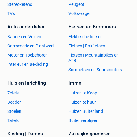
Stereoketens
Peugeot
TV's
Volkswagen
Auto-onderdelen
Fietsen en Brommers
Banden en Velgen
Elektrische fietsen
Carrosserie en Plaatwerk
Fietsen | Bakfietsen
Motor en Toebehoren
Fietsen | Mountainbikes en
ATB
Interieur en Bekleding
Snorfietsen en Snorscooters
Huis en Inrichting
Immo
Zetels
Huizen te Koop
Bedden
Huizen te huur
Stoelen
Huizen Buitenland
Tafels
Buitenverblijven
Kleding | Dames
Zakelijke goederen