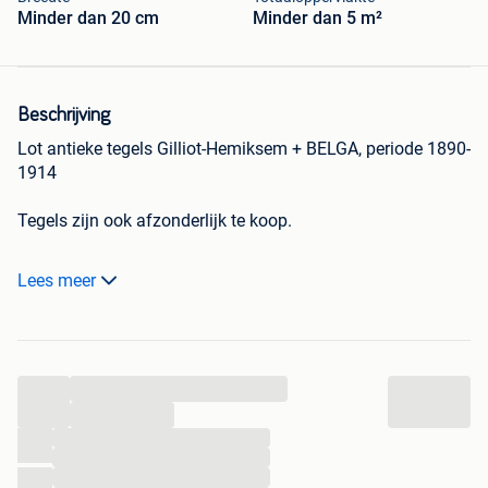
Minder dan 20 cm
Minder dan 5 m²
Beschrijving
Lot antieke tegels Gilliot-Hemiksem + BELGA, periode 1890-
1914
Tegels zijn ook afzonderlijk te koop.
- Groene tegels Gilliot-Hemiksem 15 cm x 15 cm: 27 stuks
Lees meer
- Groene BELGA tegels 15 cm x 15 cm: 22 stuks
- Witte Gilliot-Hemiksem tegels 12,5 cm x 12,5 cm: 27 stuks
...
- zwarte boordtegels Gilliot-Hemiksem: plinten 15 cm x 7,5
...
cm: 47 stuks ; rechthoekige boordtegels 15 cm x 5 cm: 90
...
...
stuks
...