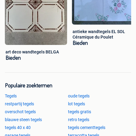
antieke wandtegels EL SOL
Céramique du Poulet
Bieden
art deco wandtegels BELGA
Bieden
Populaire zoektermen
Tegels
oude tegels
restpartij tegels
lot tegels
overschot tegels
tegels gratis
blauwe steen tegels
retro tegels
tegels 40 x 40
tegels cementtegels
garage tegels
terracotta tegels