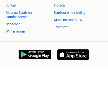
Jurken
Horeca
Mutsen, Sjaals en
Kantoor en Inrichting
Handschoenen
Machines en Bouw
Schoenen
Tractoren
Winterjassen
2dehands Zakelijk
Veilig en Succesvol
Help en info
Voorwaarden
Privacyverklaring
Cookiebeleid
Privacyvoorkeuren