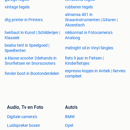
vintage tegels
rubberen tegels
almansa 401 in
dtg printer in Printers
Snaarinstrumenten | Gitaren |
Akoestisch
heirbaut in Kunst | Schilderijen |
nikkormat in Fotocamera's
Klassiek
Analoog
beaba tent in Speelgoed |
midnight oil in Vinyl Singles
Speeltenten
a klasse scooter 2dehands in
fiets 9 jaar in Fietsen |
Snorfietsen en Snorscooters
Kinderfietsjes
espresso kopjes in Antiek | Servies
fender boot in Bootonderdelen
compleet
Audio, Tv en Foto
Auto's
Digitale camera's
BMW
Luidspreker boxen
Opel