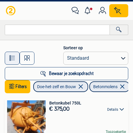
Betonmolens
Sorteer op
Alle afstanden…
Bewaar je zoekopdracht
Filters
Doe-het-zelf en Bouw
Betonmolens
V
Betonkubel 750L
€ 375,00
Details
Topzoekertje