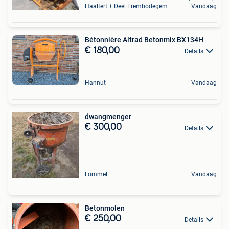
Haaltert + Deel Erembodegem
Vandaag
Bétonnière Altrad Betonmix BX134H
€ 180,00
Details
Hannut
Vandaag
dwangmenger
€ 300,00
Details
Lommel
Vandaag
Betonmolen
€ 250,00
Details