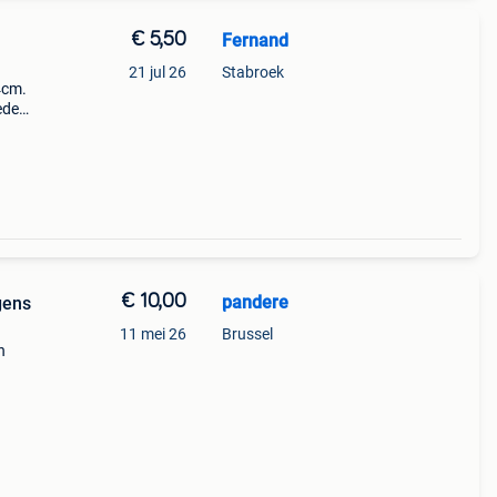
€ 5,50
Fernand
21 jul 26
Stabroek
4cm.
ede
king,
€ 10,00
pandere
gens
11 mei 26
Brussel
n