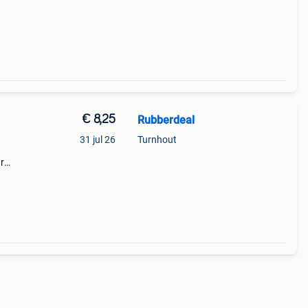
 ad
€ 8,25
Rubberdeal
31 jul 26
Turnhout
r
at
te