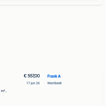
€ 557,00
Frank A
17 jun 26
Wambeek
0 m²
s van