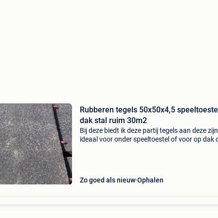
Rubberen tegels 50x50x4,5 speeltoeste
dak stal ruim 30m2
Bij deze biedt ik deze partij tegels aan deze zijn
ideaal voor onder speeltoestel of voor op dak 
voor in de paardenstal de tegels moeten nog 
afgespoten worden de partij bestaat uit 125 t
d
Zo goed als nieuw
Ophalen