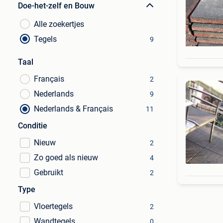
Doe-het-zelf en Bouw
Alle zoekertjes
Tegels
9
Taal
Français
2
Nederlands
9
Nederlands & Français
11
Conditie
Nieuw
2
Zo goed als nieuw
4
Gebruikt
2
Type
Vloertegels
2
Wandtegels
0