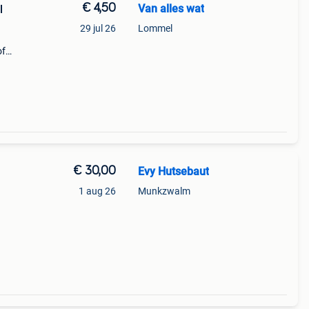
€ 4,50
Van alles wat
l
29 jul 26
Lommel
of
wel
gels i
€ 30,00
Evy Hutsebaut
1 aug 26
Munkzwalm