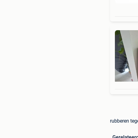
rubberen tege
Gerelateer