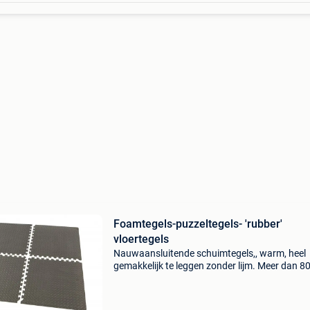
Foamtegels-puzzeltegels- 'rubber'
vloertegels
Nauwaansluitende schuimtegels,, warm, heel
gemakkelijk te leggen zonder lijm. Meer dan 8
in dozen (en 80 m² nog los te maken en in te
pakken). 557 Euro voor meer dan 80 m² tegel
58 cm x 58 cm