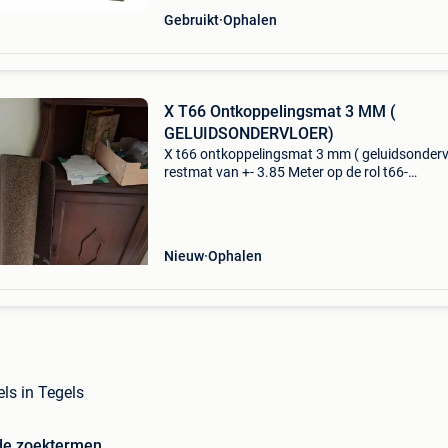
Gebruikt
Ophalen
X T66 Ontkoppelingsmat 3 MM (
GELUIDSONDERVLOER)
X t66 ontkoppelingsmat 3 mm ( geluidsonderv
restmat van +- 3.85 Meter op de rol t66-
akoestische ontkoppeling die direct onder de
vloerafwerking geplaatst wordt op basis van
kurk/rubber granulaat
Nieuw
Ophalen
ls in Tegels
de zoektermen