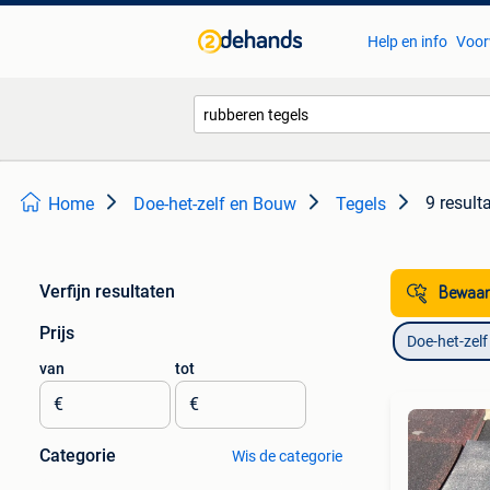
Help en info
Voor
9 result
Home
Doe-het-zelf en Bouw
Tegels
Verfijn resultaten
Bewaar
Prijs
Doe-het-zel
van
tot
€
€
Categorie
Wis de categorie