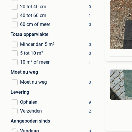
20 tot 40 cm
0
40 tot 60 cm
1
60 cm of meer
0
Totaaloppervlakte
Minder dan 5 m²
0
5 tot 10 m²
0
10 m² of meer
1
Moet nu weg
Moet nu weg
0
Levering
Ophalen
9
Verzenden
2
Aangeboden sinds
Vandaag
0