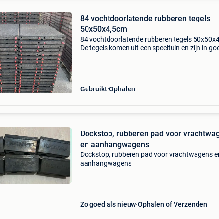
84 vochtdoorlatende rubberen tegels
50x50x4,5cm
84 vochtdoorlatende rubberen tegels 50x50x
De tegels komen uit een speeltuin en zijn in go
staat. Uitermate geschikt voor onder
speeltoestellen, zwembad, op epdm dakbedek
dakterras, etc. V
Gebruikt
Ophalen
Dockstop, rubberen pad voor vrachtwa
en aanhangwagens
Dockstop, rubberen pad voor vrachtwagens e
aanhangwagens
Zo goed als nieuw
Ophalen of Verzenden