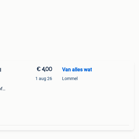
€ 4,00
Van alles wat
l
1 aug 26
Lommel
of
wel
egels