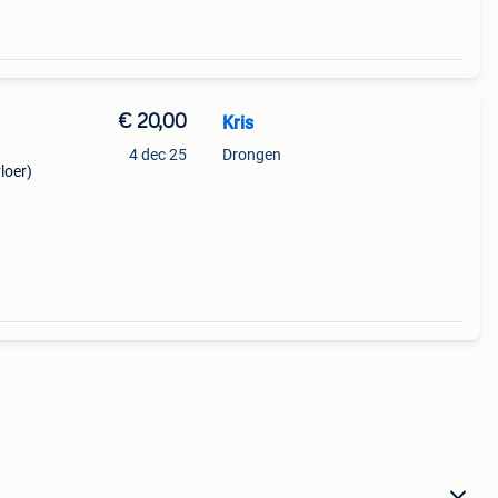
€ 20,00
Kris
4 dec 25
Drongen
loer)