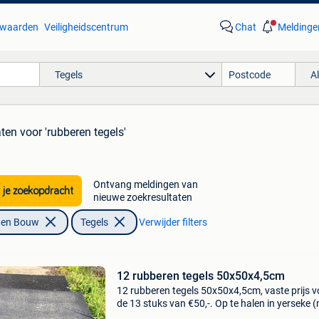
waarden
Veiligheidscentrum
Chat
Meldinge
Tegels
A
aten
voor 'rubberen tegels'
Ontvang meldingen van
 je zoekopdracht
nieuwe zoekresultaten
f en Bouw
Tegels
Verwijder filters
12 rubberen tegels 50x50x4,5cm
12 rubberen tegels 50x50x4,5cm, vaste prijs v
de 13 stuks van €50,-. Op te halen in yerseke (n
circa 20 minuten na stabroek. Voor eventueel