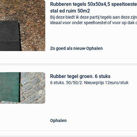
Rubberen tegels 50x50x4,5 speeltoeste
stal ed ruim 50m2
Bij deze biedt ik deze partij tegels aan deze zijn
ideaal voor onder speeltoestel of voor op dak 
voor in de paardenstal de tegels moeten nog 
afgespoten worden de partij bestaat uit 215 te
Zo goed als nieuw
Ophalen
Rubber tegel groen. 6 stuks
6 stuks. 50/50/2. Nieuwprijs 12euro/stuk
Ophalen