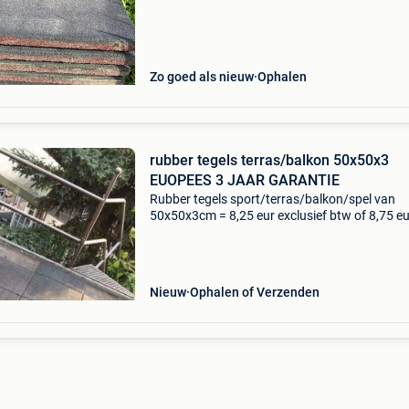
andere rubberen tegels kunt u bij mijn overige
Zo goed als nieuw
Ophalen
rubber tegels terras/balkon 50x50x3
EUOPEES 3 JAAR GARANTIE
Rubber tegels sport/terras/balkon/spel van
50x50x3cm = 8,25 eur exclusief btw of 8,75 eu
exclusief btw voor de 50x50x3cm met pen & g
verbinding. Qua prijs & kwaliteit zijn wij de bes
aanb
Nieuw
Ophalen of Verzenden