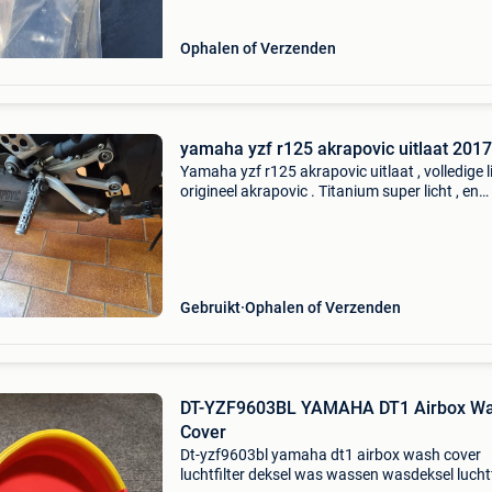
Ophalen of Verzenden
yamaha yzf r125 akrapovic uitlaat 2017
Yamaha yzf r125 akrapovic uitlaat , volledige li
origineel akrapovic . Titanium super licht , en
vermogenwinst . Mooi race geluidje . Is heel lic
gekrast aan de onderzijde zie fotos , maar je
Gebruikt
Ophalen of Verzenden
DT-YZF9603BL YAMAHA DT1 Airbox W
Cover
Dt-yzf9603bl yamaha dt1 airbox wash cover
luchtfilter deksel was wassen wasdeksel luchtf