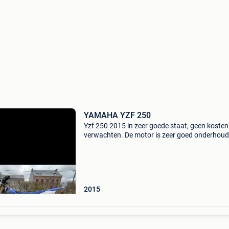
YAMAHA YZF 250
Yzf 250 2015 in zeer goede staat, geen kosten
verwachten. De motor is zeer goed onderhou
sinds hij door yamaha werd vrijgegeven om te
plaatse te komen bekijken, schoongemaakt en
ingevet na elk
2015