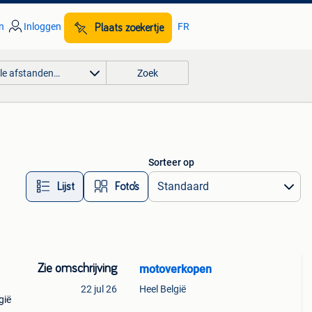
n
Inloggen
FR
Plaats zoekertje
lle afstanden…
Zoek
Sorteer op
Lijst
Foto’s
Zie omschrijving
motoverkopen
22 jul 26
Heel België
gië