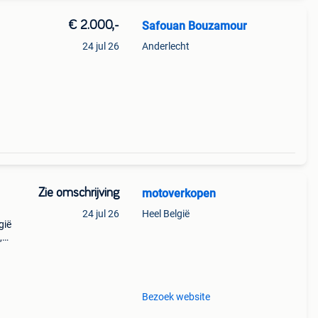
€ 2.000,-
Safouan Bouzamour
24 jul 26
Anderlecht
Zie omschrijving
motoverkopen
24 jul 26
Heel België
gië
,
 en
r
Bezoek website