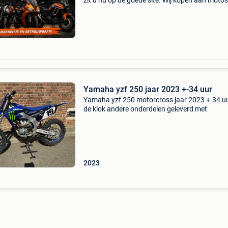
zit u nu op de goede site. Wij kopen aan moto's
scooters, trikes en quads ongeacht hun staat
merk. Wij hebben een eigen ophaalservice doo
gans
Yamaha yzf 250 jaar 2023 +-34 uur
Yamaha yzf 250 motorcross jaar 2023 +-34 u
de klok andere onderdelen geleverd met
2023