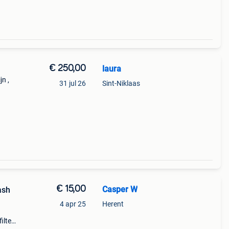
€ 250,00
laura
jn ,
31 jul 26
Sint-Niklaas
htjes
€ 15,00
Casper W
ash
4 apr 25
Herent
ilter