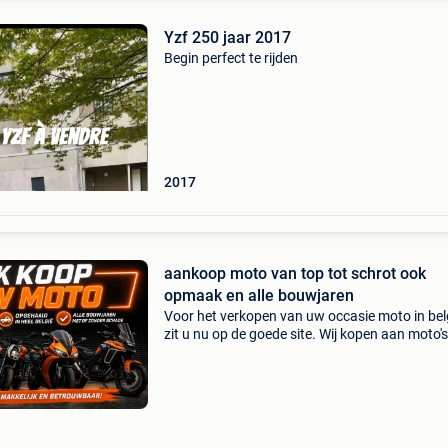
Yzf 250 jaar 2017
Begin perfect te rijden
2017
aankoop moto van top tot schrot ook
opmaak en alle bouwjaren
Voor het verkopen van uw occasie moto in bel
zit u nu op de goede site. Wij kopen aan moto's
scooters, trikes en quads ongeacht hun staat
merk. Wij hebben een eigen ophaalservice doo
gans