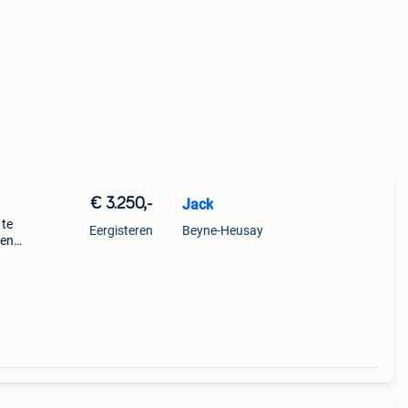
€ 3.250,-
Jack
 te
Eergisteren
Beyne-Heusay
den
r