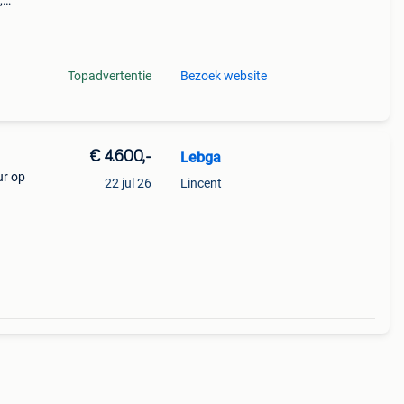
,
 en
r
Topadvertentie
Bezoek website
€ 4.600,-
Lebga
ur op
22 jul 26
Lincent