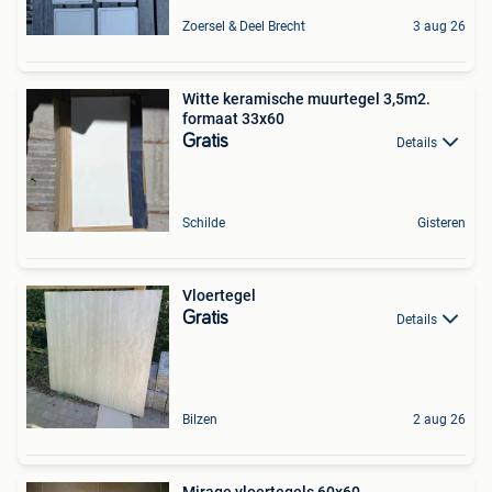
Zoersel & Deel Brecht
3 aug 26
Witte keramische muurtegel 3,5m2.
formaat 33x60
Gratis
Details
Schilde
Gisteren
Vloertegel
Gratis
Details
Bilzen
2 aug 26
Mirage vloertegels 60x60