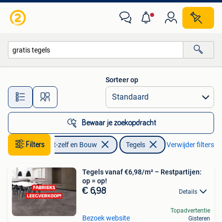
Tegels
Sorteer op
Alle afstanden…
Bewaar je zoekopdracht
Filters
Doe-het-zelf en Bouw
Tegels
Verwijder filters
Tegels vanaf €6,98/m² – Restpartijen:
op = op!
€ 6,98
Details
Topadvertentie
Bezoek website
Gisteren