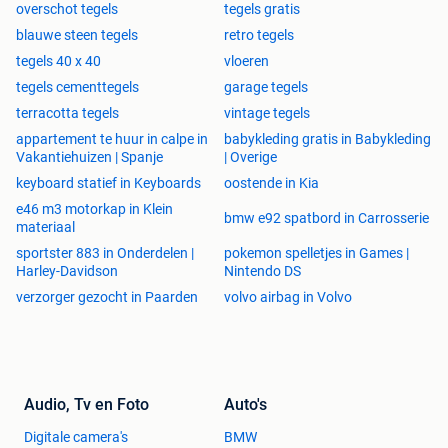
overschot tegels
tegels gratis
blauwe steen tegels
retro tegels
tegels 40 x 40
vloeren
tegels cementtegels
garage tegels
terracotta tegels
vintage tegels
appartement te huur in calpe in
babykleding gratis in Babykleding
Vakantiehuizen | Spanje
| Overige
keyboard statief in Keyboards
oostende in Kia
e46 m3 motorkap in Klein
bmw e92 spatbord in Carrosserie
materiaal
sportster 883 in Onderdelen |
pokemon spelletjes in Games |
Harley-Davidson
Nintendo DS
verzorger gezocht in Paarden
volvo airbag in Volvo
Audio, Tv en Foto
Auto's
Digitale camera's
BMW