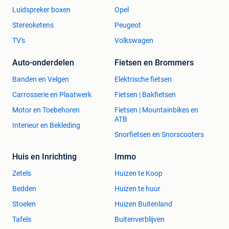
Luidspreker boxen
Opel
Stereoketens
Peugeot
TV's
Volkswagen
Auto-onderdelen
Fietsen en Brommers
Banden en Velgen
Elektrische fietsen
Carrosserie en Plaatwerk
Fietsen | Bakfietsen
Motor en Toebehoren
Fietsen | Mountainbikes en
ATB
Interieur en Bekleding
Snorfietsen en Snorscooters
Huis en Inrichting
Immo
Zetels
Huizen te Koop
Bedden
Huizen te huur
Stoelen
Huizen Buitenland
Tafels
Buitenverblijven