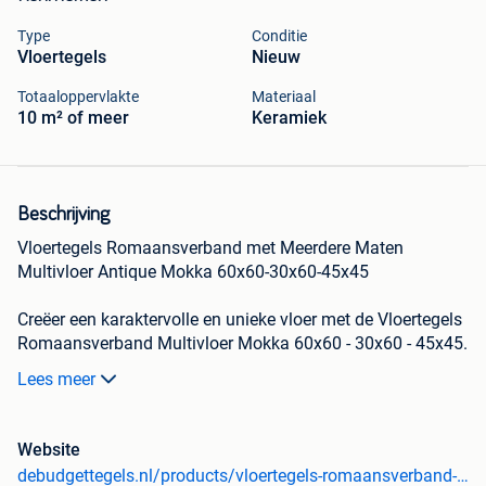
Type
Conditie
Vloertegels
Nieuw
Totaaloppervlakte
Materiaal
10 m² of meer
Keramiek
Beschrijving
Vloertegels Romaansverband met Meerdere Maten
Multivloer Antique Mokka 60x60-30x60-45x45
Creëer een karaktervolle en unieke vloer met de Vloertegels
Romaansverband Multivloer Mokka 60x60 - 30x60 - 45x45.
Deze keramische natuursteenlook tegels in mokka tint
Lees meer
worden gecombineerd in een harmonieuze mix van
formaten voor een klassiek en afwisselend patroon.
Dankzij de handmatige samenstelling door onze
Website
deskundige adviseurs bent u verzekerd van een optimale
debudgettegels.nl/products/vloertegels-romaansverband-met-meerdere-maten-multivloer-mokka-60x60-30x60-45x45