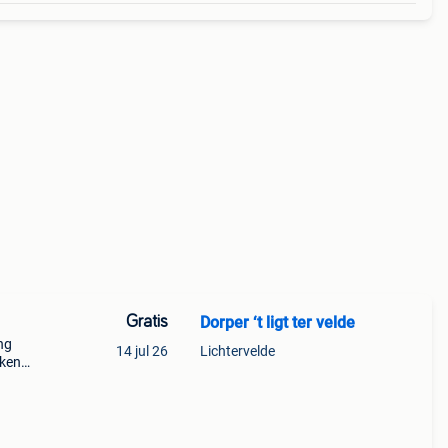
Gratis
Dorper ‘t ligt ter velde
ng
14 jul 26
Lichtervelde
iken?
ig
oi