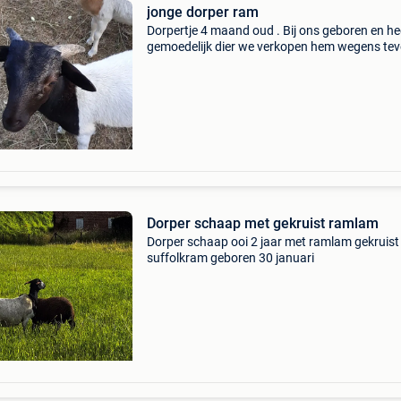
jonge dorper ram
Dorpertje 4 maand oud . Bij ons geboren en he
gemoedelijk dier we verkopen hem wegens tev
rammetjes . Het word en is een prachtig dier sa
in orde
Dorper schaap met gekruist ramlam
Dorper schaap ooi 2 jaar met ramlam gekruist
suffolkram geboren 30 januari