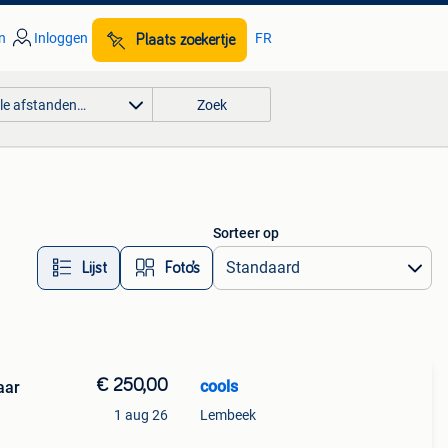
n
Inloggen
FR
Plaats zoekertje
lle afstanden…
Zoek
Sorteer op
Lijst
Foto’s
€ 250,00
cools
aar
1 aug 26
Lembeek