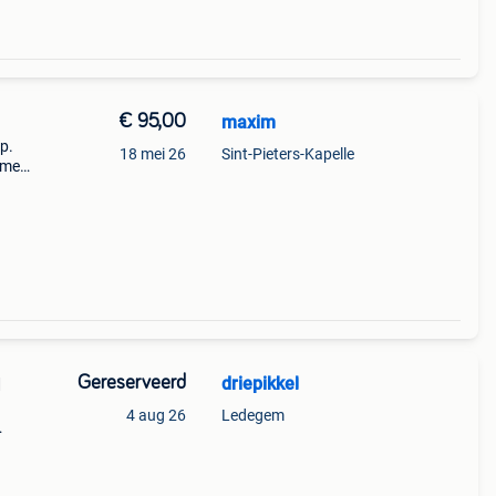
€ 95,00
maxim
p.
18 mei 26
Sint-Pieters-Kapelle
mmen
tjes
Gereserveerd
driepikkel
d
4 aug 26
Ledegem
 als