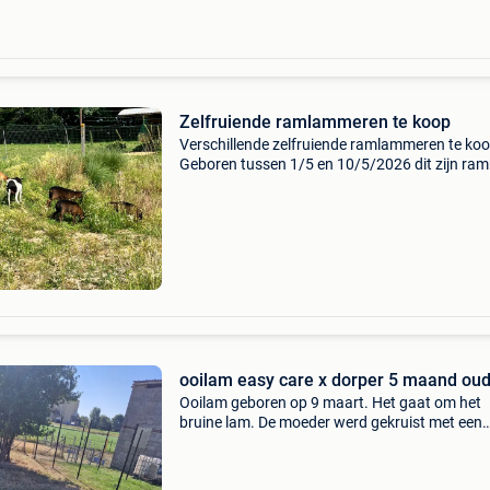
Zelfruiende ramlammeren te koop
Verschillende zelfruiende ramlammeren te koo
Geboren tussen 1/5 en 10/5/2026 dit zijn ra
van het ras kameroen en hoeven dus niet
geschoren te worden. Momenteel nog 5ramme
en 1ooitje beschikb
ooilam easy care x dorper 5 maand ou
Ooilam geboren op 9 maart. Het gaat om het
bruine lam. De moeder werd gekruist met een
stamboek dorperram omdat dit nog een meer
gevleesd ras is. Tweeling broer reeds verkocht
dekram. Het zijn rui