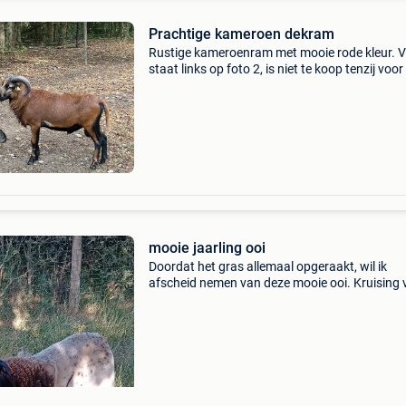
Prachtige kameroen dekram
Rustige kameroenram met mooie rode kleur. 
staat links op foto 2, is niet te koop tenzij voor
goed bod. Vader heeft dorper genen, waardoo
zeer goede zware bouw.
mooie jaarling ooi
Doordat het gras allemaal opgeraakt, wil ik
afscheid nemen van deze mooie ooi. Kruising 
barbados black belly met zuivere dorper. Dit is
ruischaap. Kan zwanger zijn. Er loopt al een
een v