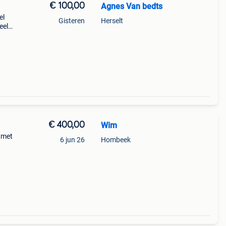
€ 100,00
Agnes Van bedts
el
Gisteren
Herselt
eel
nitel
€ 400,00
Wim
 met
6 jun 26
Hombeek