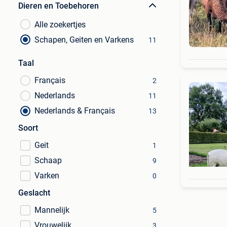
Dieren en Toebehoren
Alle zoekertjes
Schapen, Geiten en Varkens
11
Taal
Français
2
Nederlands
11
Nederlands & Français
13
Soort
Geit
1
Schaap
9
Varken
0
Geslacht
Mannelijk
5
Vrouwelijk
3