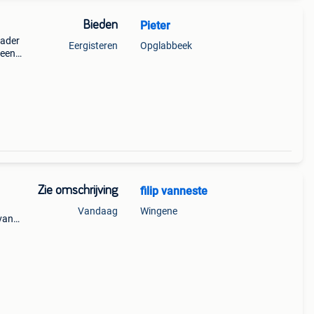
Bieden
Pieter
Vader
Eergisteren
Opglabbeek
 een
r een
Zie omschrijving
filip vanneste
Vandaag
Wingene
van
 een
 maand