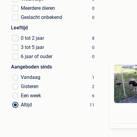
Meerdere dieren
0
Geslacht onbekend
0
Leeftijd
0 tot 2 jaar
8
3 tot 5 jaar
0
6 jaar of ouder
0
Aangeboden sinds
Vandaag
1
Gisteren
2
Een week
6
Altijd
11