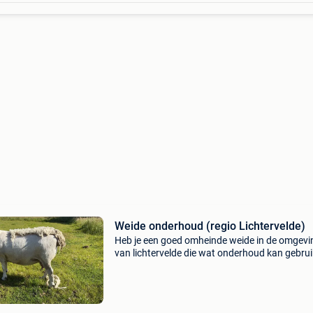
Weide onderhoud (regio Lichtervelde)
Heb je een goed omheinde weide in de omgevi
van lichtervelde die wat onderhoud kan gebru
Wij laten onze schapen het werk doen — volled
natuurlijk onderhoud én gratis voor je🌿 ✔️ mo
zicht e