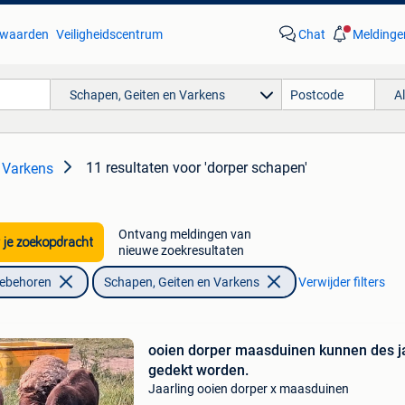
waarden
Veiligheidscentrum
Chat
Meldinge
Schapen, Geiten en Varkens
A
11 resultaten
voor 'dorper schapen'
 Varkens
Ontvang meldingen van
 je zoekopdracht
nieuwe zoekresultaten
oebehoren
Schapen, Geiten en Varkens
Verwijder filters
ooien dorper maasduinen kunnen des j
gedekt worden.
Jaarling ooien dorper x maasduinen