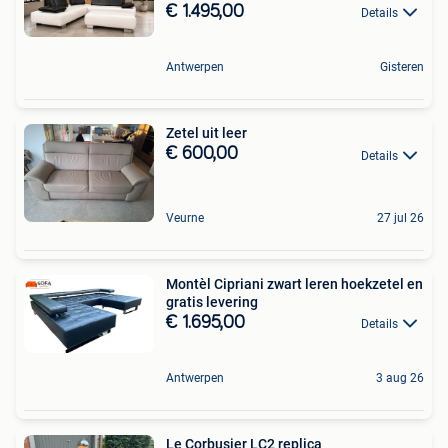
€ 1.495,00
Details
Antwerpen
Gisteren
Zetel uit leer
€ 600,00
Details
Veurne
27 jul 26
Montèl Cipriani zwart leren hoekzetel en
gratis levering
€ 1.695,00
Details
Antwerpen
3 aug 26
Le Corbusier LC2 replica