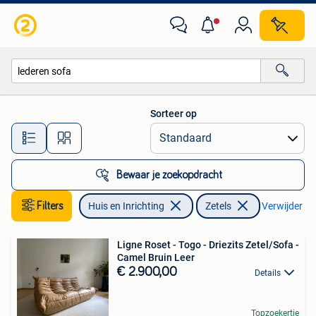
Zetels | Zetels
Sorteer op
Alle afstanden…
Bewaar je zoekopdracht
Filters
Huis en Inrichting
Zetels
Verwijder fil
Ligne Roset - Togo - Driezits Zetel/Sofa -
Camel Bruin Leer
€ 2.900,00
Details
Topzoekertje