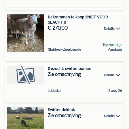
Dekrammen te koop ‼️NIET VOOR
SLACHT ‼️
€ 270,00
Details
Topzoekertje
Glabbeek-Zuurbemde
Vandaag
Gezocht: swifter ooilam
Zie omschrijving
Details
Lebbeke
5 aug 26
Swifter dekbok
Zie omschrijving
Details