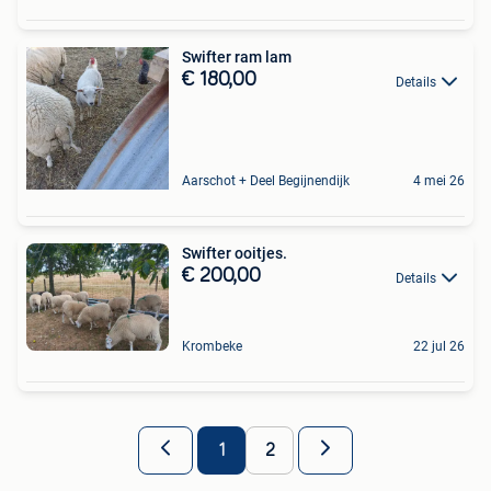
Swifter ram lam
€ 180,00
Details
Aarschot + Deel Begijnendijk
4 mei 26
Swifter ooitjes.
€ 200,00
Details
Krombeke
22 jul 26
1
2