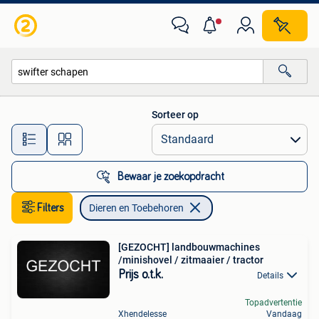
Dieren en Toebehoren
Sorteer op
Alle afstanden…
Bewaar je zoekopdracht
Filters
Dieren en Toebehoren
[GEZOCHT] landbouwmachines
/minishovel / zitmaaier / tractor
Prijs o.t.k.
Details
Topadvertentie
Xhendelesse
Vandaag