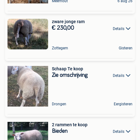
Meerhout
6 aug 26
zware jonge ram
€ 230,00
Details
Zottegem
Gisteren
Schaap Te koop
Zie omschrijving
Details
Drongen
Eergisteren
2 rammen te koop
Bieden
Details