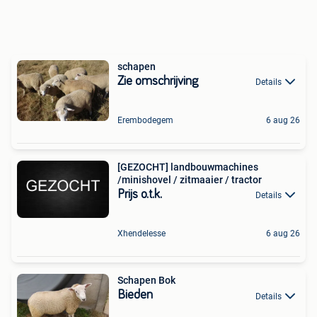
schapen
Zie omschrijving
Details
Erembodegem
6 aug 26
[GEZOCHT] landbouwmachines
/minishovel / zitmaaier / tractor
Prijs o.t.k.
Details
Xhendelesse
6 aug 26
Schapen Bok
Bieden
Details