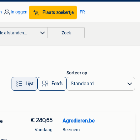
n
Inloggen
FR
Plaats zoekertje
lle afstanden…
Zoek
Sorteer op
Lijst
Foto’s
€ 280,65
Agrodieren.be
ne
Vandaag
Beernem