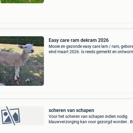
Easy care ram dekram 2026
Mooie en gezonde easy care lam / ram, gebor
eind maart 2026. Is reeds gemerkt en ontwor
Per direct beschikbaar. Easy care schapen st
bekend om hun sterke gezondheid, zelfruiend
vacht (geen sc
scheren van schapen
Voor het scheren van schapen indien nodig
klauwverzorging kan voor gezorgd worden . B
gerust 0479541950