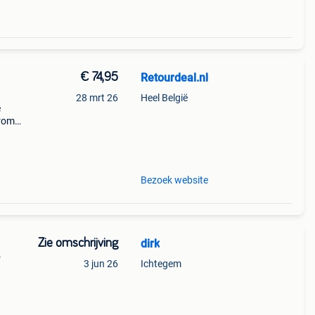
€ 74,95
Retourdeal.nl
28 mrt 26
Heel België
e
arom
al on
Bezoek website
Zie omschrijving
dirk
r
3 jun 26
Ichtegem