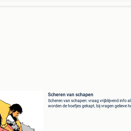
Scheren van schapen
Scheren van schapen: vraag vrijblijvend info a
worden de hoefjes gekapt, bij vragen gelieve h
aantal de regio en ras te vermelden. Best
bereikbaar via whatsapp/sms of chat 04756
scheren va