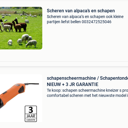
Scheren van alpaca’s en schapen
Scheren van alpaca’s en schapen ook kleine
partijen liefst bellen 0032472525046
schapenscheermachine / Schapentond
NIEUW + 3 JR GARANTIE
Te koop: schapen scheermachine kneizer s pr
comfortabel scheren met het nieuwste model 
comfort line: s pro-400. Dit is een hele krachtig
stille en comfortabele machine om mee te sch