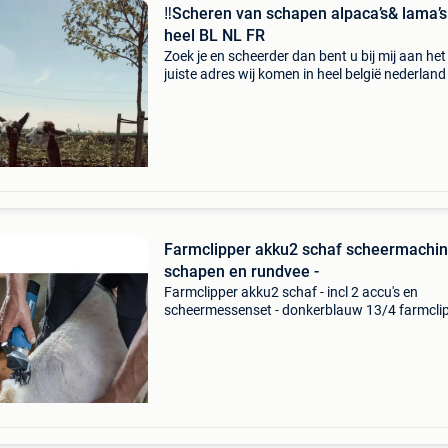
‼️Scheren van schapen alpaca’s& lama’s
heel BL NL FR
Zoek je en scheerder dan bent u bij mij aan het
juiste adres wij komen in heel belgië nederland
frankrijk ik heb jarenlange ervaring met het sc
van schapen alpaca’s & lama’s wij werken op
Farmclipper akku2 schaf scheermachi
schapen en rundvee -
Farmclipper akku2 schaf - incl 2 accu's en
scheermessenset - donkerblauw 13/4 farmcli
accu2 schaap met mes 13/4 t., 2 Accu's - de
perfecte aanvulling in het farmclipper assortim
het s