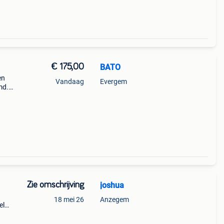
€ 175,00
BATO
en
Vandaag
Evergem
md.
aan
e
Zie omschrijving
joshua
18 mei 26
Anzegem
el