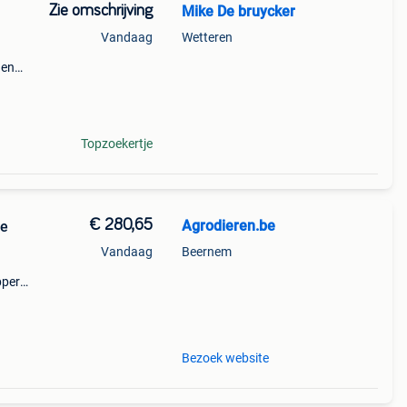
Zie omschrijving
Mike De bruycker
Vandaag
Wetteren
 en
heren
Topzoekertje
€ 280,65
Agrodieren.be
ne
Vandaag
Beernem
pper
ent -
Bezoek website