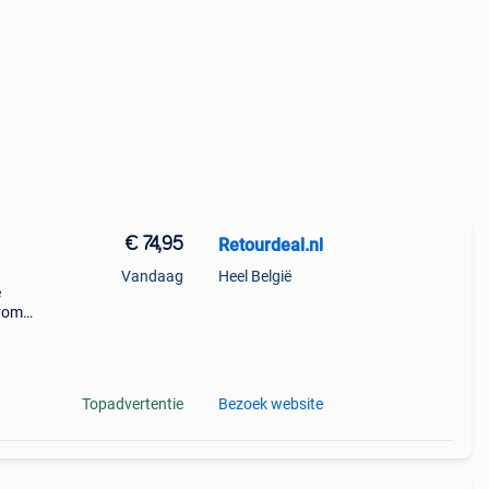
€ 74,95
Retourdeal.nl
Vandaag
Heel België
e
arom
al on
Topadvertentie
Bezoek website