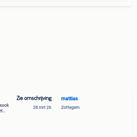
Zie omschrijving
mattias
lsook
28 mrt 26
Zottegem
et
23396