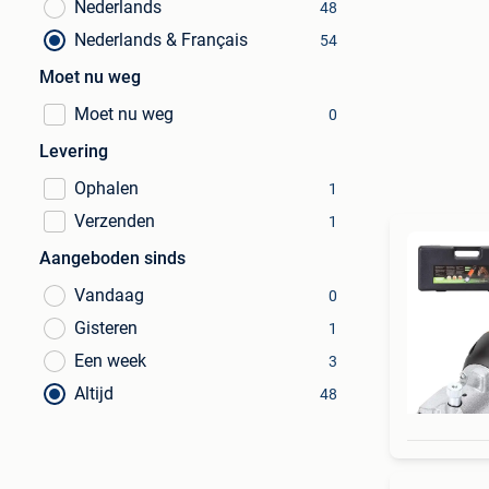
Nederlands
48
Nederlands & Français
54
Moet nu weg
Moet nu weg
0
Levering
Ophalen
1
Verzenden
1
Aangeboden sinds
Vandaag
0
Gisteren
1
Een week
3
Altijd
48