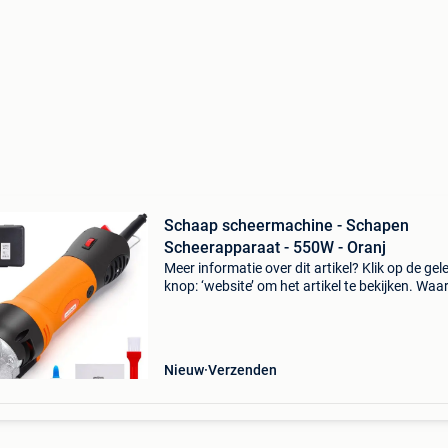
Schaap scheermachine - Schapen
Scheerapparaat - 550W - Oranj
Meer informatie over dit artikel? Klik op de gel
knop: ‘website’ om het artikel te bekijken. Wa
bestellen bij retourdeal.nl? Voor 15:00 besteld,
volgende werkdag in huis. 1 Jaar garantie op 
Nieuw
Verzenden