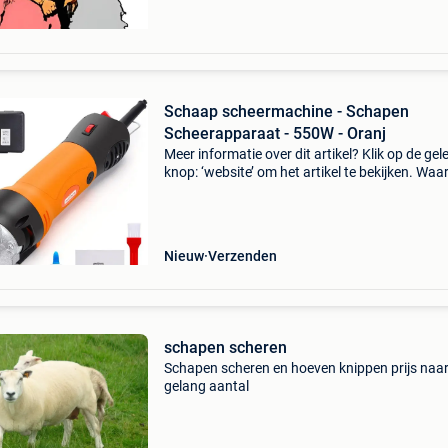
Schaap scheermachine - Schapen
Scheerapparaat - 550W - Oranj
Meer informatie over dit artikel? Klik op de gel
knop: ‘website’ om het artikel te bekijken. Wa
bestellen bij retourdeal.nl? Voor 15:00 besteld,
volgende werkdag in huis. 1 Jaar garantie op 
Nieuw
Verzenden
schapen scheren
Schapen scheren en hoeven knippen prijs naa
gelang aantal