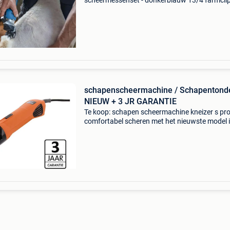
scheermessenset - donkerblauw 13/4 farmcli
accu2 schaap met mes 13/4 t., 2 Accu's - de
perfecte aanvulling in het farmclipper assortim
het s
schapenscheermachine / Schapentond
NIEUW + 3 JR GARANTIE
Te koop: schapen scheermachine kneizer s pr
comfortabel scheren met het nieuwste model 
comfort line: s pro-400. Dit is een hele krachtig
stille en comfortabele machine om mee te sch