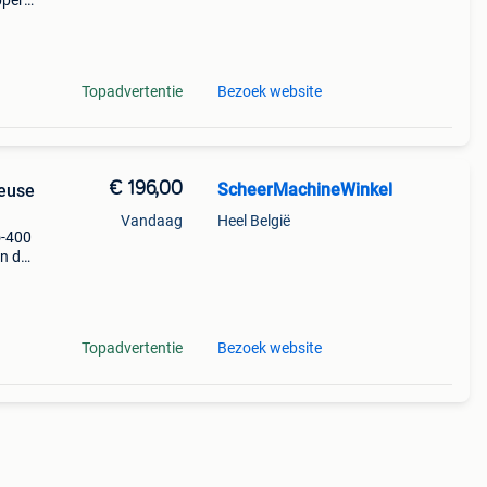
pper
ent -
Topadvertentie
Bezoek website
€ 196,00
ScheerMachineWinkel
euse
Vandaag
Heel België
o-400
in de
e,
eren.
Topadvertentie
Bezoek website