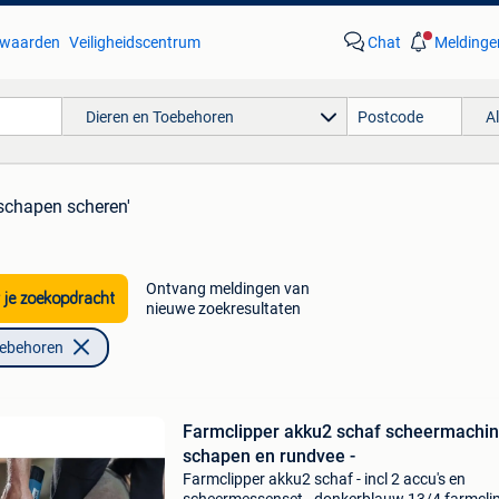
waarden
Veiligheidscentrum
Chat
Meldinge
Dieren en Toebehoren
A
'schapen scheren'
Ontvang meldingen van
 je zoekopdracht
nieuwe zoekresultaten
oebehoren
Farmclipper akku2 schaf scheermachi
schapen en rundvee -
Farmclipper akku2 schaf - incl 2 accu's en