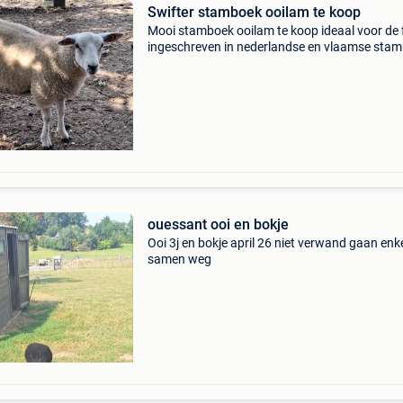
Swifter stamboek ooilam te koop
Mooi stamboek ooilam te koop ideaal voor de 
ingeschreven in nederlandse en vlaamse stam
zwoegervrij voorzien van alle nodige inentinge
papieren. Uit hele goede bloedlijn met uitstek
ouessant ooi en bokje
Ooi 3j en bokje april 26 niet verwand gaan enk
samen weg