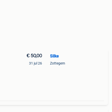
€ 50,00
Silke
31 jul 26
Zottegem