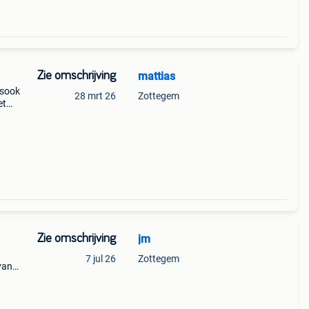
Zie omschrijving
mattias
lsook
28 mrt 26
Zottegem
et
23396
Zie omschrijving
jm
7 jul 26
Zottegem
van