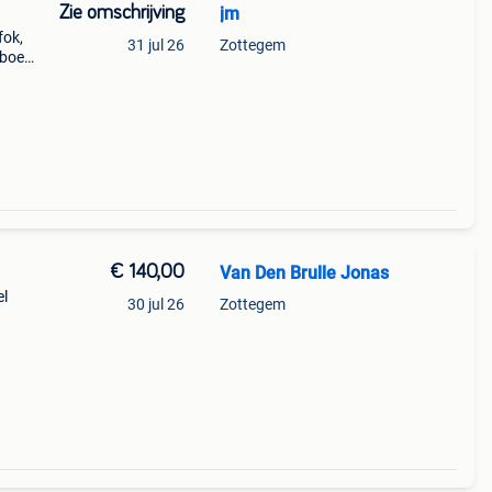
Zie omschrijving
jm
fok,
31 jul 26
Zottegem
boek,
n en
ende
€ 140,00
Van Den Brulle Jonas
el
30 jul 26
Zottegem