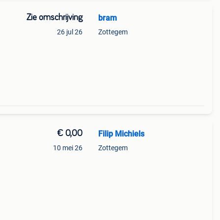
Zie omschrijving
bram
n
26 jul 26
Zottegem
€ 0,00
Filip Michiels
10 mei 26
Zottegem