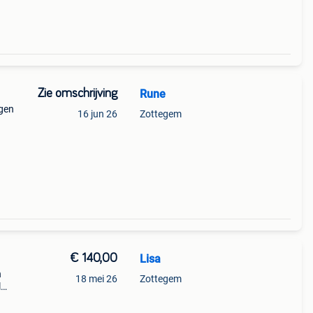
Zie omschrijving
Rune
agen
16 jun 26
Zottegem
€ 140,00
Lisa
n
18 mei 26
Zottegem
l