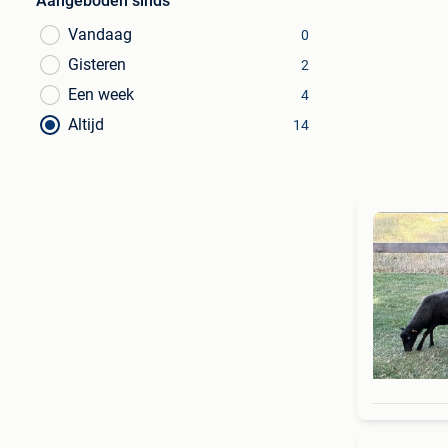
Aangeboden sinds
Vandaag
0
Gisteren
2
Een week
4
Altijd
14