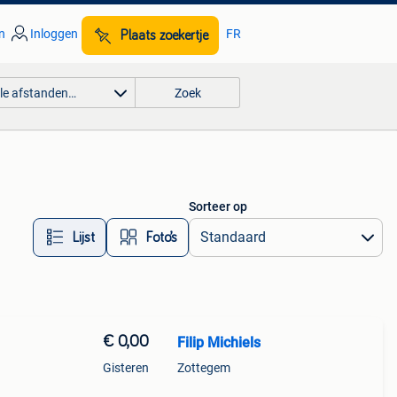
n
Inloggen
FR
Plaats zoekertje
lle afstanden…
Zoek
Sorteer op
Lijst
Foto’s
€ 0,00
Filip Michiels
Gisteren
Zottegem