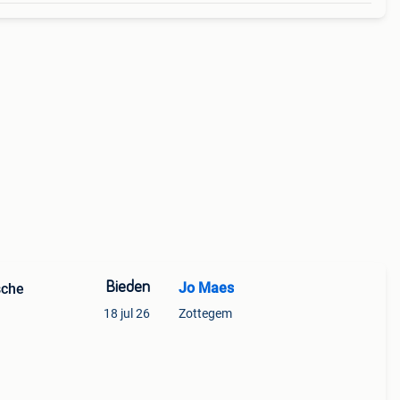
Bieden
Jo Maes
sche
18 jul 26
Zottegem