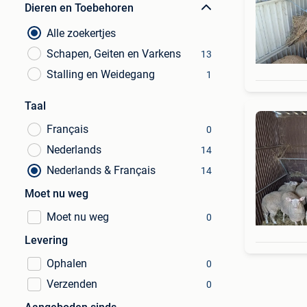
Dieren en Toebehoren
Alle zoekertjes
Schapen, Geiten en Varkens
13
Stalling en Weidegang
1
Taal
Français
0
Nederlands
14
Nederlands & Français
14
Moet nu weg
Moet nu weg
0
Levering
Ophalen
0
Verzenden
0