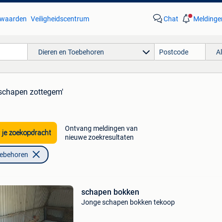
waarden
Veiligheidscentrum
Chat
Meldinge
Dieren en Toebehoren
A
'schapen zottegem'
Ontvang meldingen van
 je zoekopdracht
nieuwe zoekresultaten
oebehoren
schapen bokken
Jonge schapen bokken tekoop