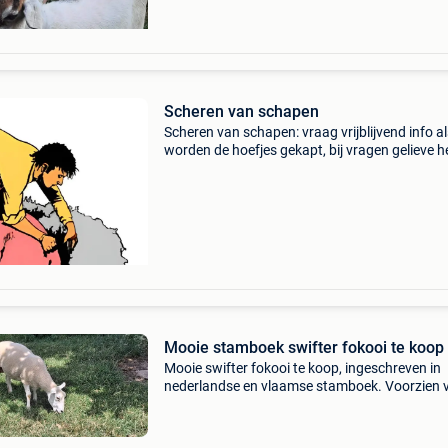
Scheren van schapen
Scheren van schapen: vraag vrijblijvend info a
worden de hoefjes gekapt, bij vragen gelieve h
aantal de regio en ras te vermelden. Best
bereikbaar via whatsapp/sms of chat 04756
scheren va
Mooie stamboek swifter fokooi te koop
Mooie swifter fokooi te koop, ingeschreven in
nederlandse en vlaamse stamboek. Voorzien 
alle nodige vaccinaties. Mag weg wegens
vermindering aantal dieren. Zeer goede
vruchtbaarheid en vleeslam in