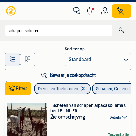
Schapen, Geiten en Varkens
Sorteer op
Alle afstanden…
Bewaar je zoekopdracht
Filters
Dieren en Toebehoren
Schapen, Geiten en 
‼️Scheren van schapen alpaca’s& lama’s
heel BL NL FR
Zie omschrijving
Details
Topzoekertje