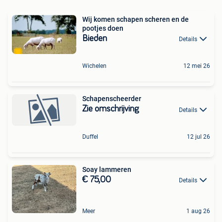
Wij komen schapen scheren en de
pootjes doen
Bieden
Details
Wichelen
12 mei 26
Schapenscheerder
Zie omschrijving
Details
Duffel
12 jul 26
Soay lammeren
€ 75,00
Details
Meer
1 aug 26