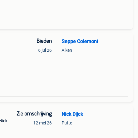
Bieden
Seppe Colemont
6 jul 26
Alken
Zie omschrijving
Nick Dijck
 Nick
12 mei 26
Putte