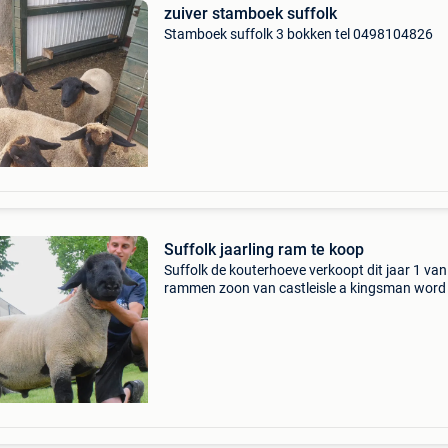
zuiver stamboek suffolk
Stamboek suffolk 3 bokken tel 0498104826
Suffolk jaarling ram te koop
Suffolk de kouterhoeve verkoopt dit jaar 1 van 
rammen zoon van castleisle a kingsman word
nog dit jaar gebruikt in onze fokkerij deze moo
suffolk jaarling ram mag onze kudde verlaten 
a