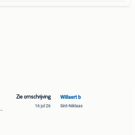
Zie omschrijving
Willaert b
16 jul 26
Sint-Niklaas
ar