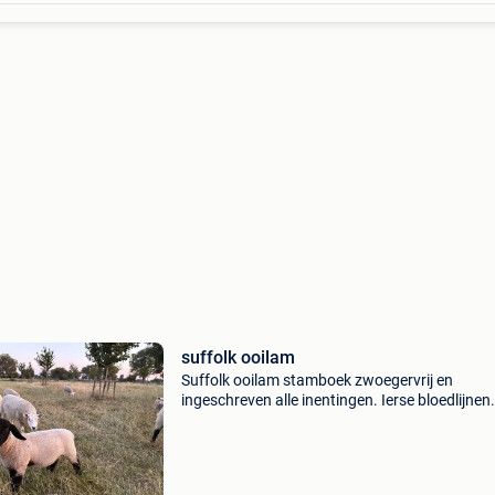
suffolk ooilam
Suffolk ooilam stamboek zwoegervrij en
ingeschreven alle inentingen. Ierse bloedlijnen.
Haar volle zus blijft in de kudde derde foto, ha
jaarling zus ook. Laatste foto. Potk