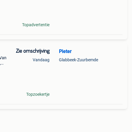
heel
 ! Met
Topadvertentie
Zie omschrijving
Pieter
 Van
Vandaag
Glabbeek-Zuurbemde
,
mboek
Topzoekertje