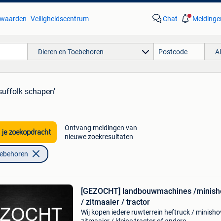
waarden
Veiligheidscentrum
Chat
Meldinge
Dieren en Toebehoren
A
'suffolk schapen'
Ontvang meldingen van
 je zoekopdracht
nieuwe zoekresultaten
oebehoren
[GEZOCHT] landbouwmachines /minish
/ zitmaaier / tractor
Wij kopen iedere ruwterrein heftruck / minishov