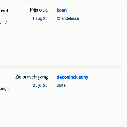
Prijs o.t.k.
koen
ovel
1 aug 26
Xhendelesse
el /
heel
 ! Met
Zie omschrijving
deconinck sony
25 jul 26
Zulte
ong -