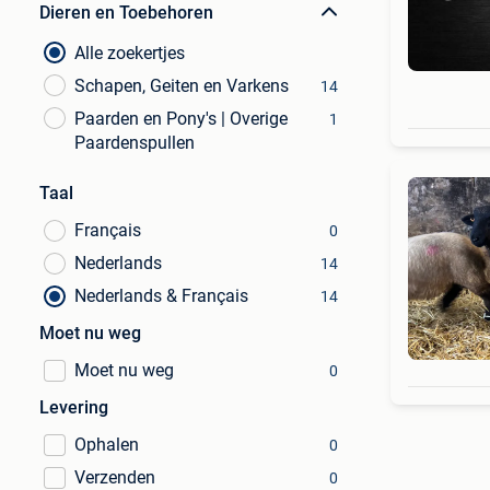
Dieren en Toebehoren
Alle zoekertjes
Schapen, Geiten en Varkens
14
Paarden en Pony's | Overige
1
Paardenspullen
Taal
Français
0
Nederlands
14
Nederlands & Français
14
Moet nu weg
Moet nu weg
0
Levering
Ophalen
0
Verzenden
0