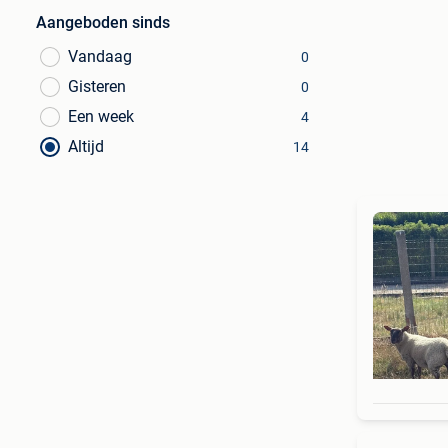
Aangeboden sinds
Vandaag
0
Gisteren
0
Een week
4
Altijd
14