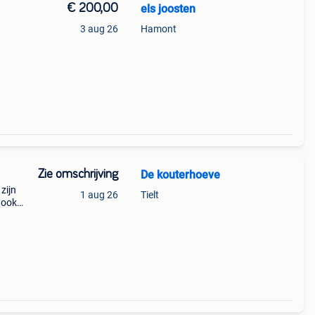
€ 200,00
els joosten
3 aug 26
Hamont
Zie omschrijving
De kouterhoeve
zijn
1 aug 26
Tielt
 ook
ie
eind