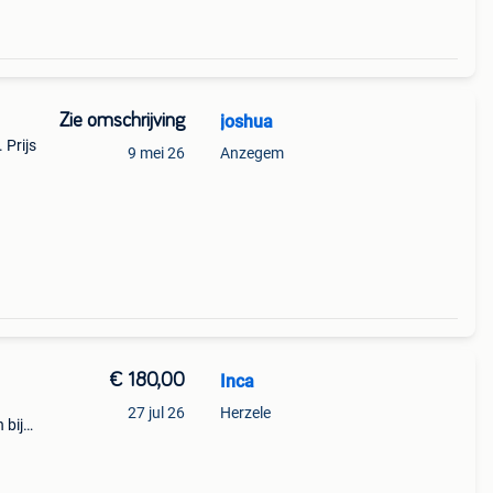
Zie omschrijving
joshua
 Prijs
9 mei 26
Anzegem
€ 180,00
Inca
27 jul 26
Herzele
 bij
e zijn
,00