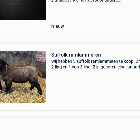
zitmaaier / kleine tractor of andere
landbouwvoertuigen ongeacht de staat door 
nederland / belgie / duitsland / biedt alles aan
schade, o
Nieuw
Suffolk ramlammeren
Wij hebben 3 suffolk ramlammeren te koop. 2
2-ling en 1 van 3-ling. Zijn geboren eind januari
begin februari. Alle 3 ingeschreven in het sta
en arr/arr en zwoegervrij.