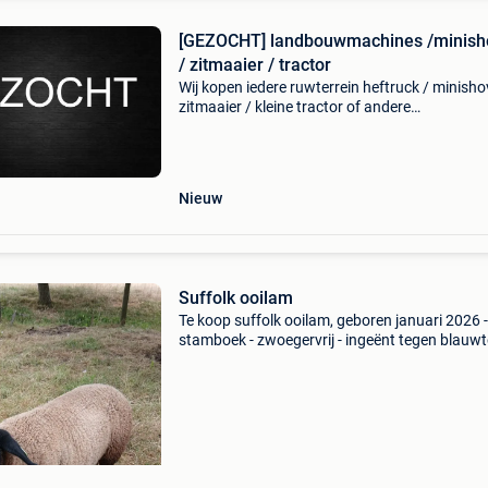
[GEZOCHT] landbouwmachines /minish
/ zitmaaier / tractor
Wij kopen iedere ruwterrein heftruck / minishov
zitmaaier / kleine tractor of andere
landbouwvoertuigen ongeacht de staat door 
nederland / belgie / duitsland / biedt alles aan
schade, o
Nieuw
Suffolk ooilam
Te koop suffolk ooilam, geboren januari 2026 -
stamboek - zwoegervrij - ingeënt tegen blauwt
prijs: 250 euro