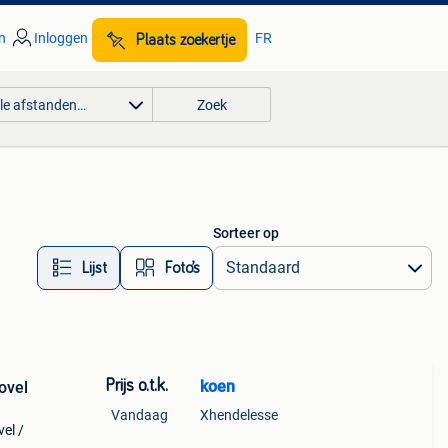
n
Inloggen
FR
Plaats zoekertje
lle afstanden…
Zoek
Sorteer op
Lijst
Foto’s
Prijs o.t.k.
koen
ovel
Vandaag
Xhendelesse
el /