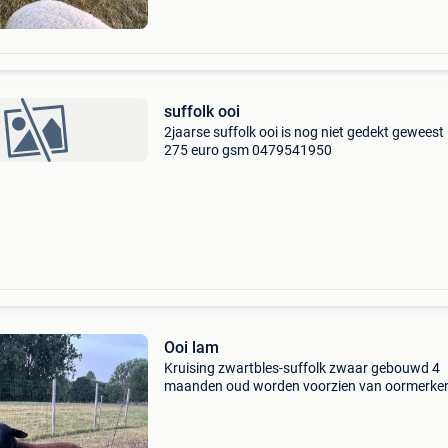
suffolk ooi
2jaarse suffolk ooi is nog niet gedekt geweest .
275 euro gsm 0479541950
Ooi lam
Kruising zwartbles-suffolk zwaar gebouwd 4
maanden oud worden voorzien van oormerken
vertrek reeds ontwormd is een tweeling en dez
beide beschikbaar (2ooien) vraagprijs is €180
per l