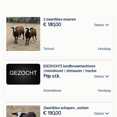
3 zwartbles moeren
€ 180,00
Details
Torhout
Vandaag
[GEZOCHT] landbouwmachines
/minishovel / zitmaaier / tractor
Prijs o.t.k.
Details
Xhendelesse
Vandaag
Zwartbles schapen , ooilam
€ 190,00
Details