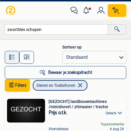
Dieren en Toebehoren
Sorteer op
Alle afstanden…
Bewaar je zoekopdracht
Filters
Dieren en Toebehoren
[GEZOCHT] landbouwmachines
/minishovel / zitmaaier / tractor
Prijs o.t.k.
Details
Topadvertentie
Xhendelesse
6 aug 26