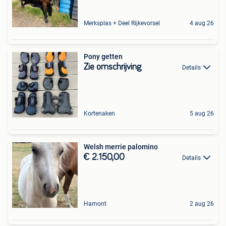
Merksplas + Deel Rijkevorsel
4 aug 26
Pony getten
Zie omschrijving
Details
Kortenaken
5 aug 26
Welsh merrie palomino
€ 2.150,00
Details
Hamont
2 aug 26