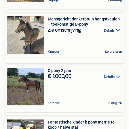
Mensgericht donkerbruin hengstveulen
– toekomstige B-pony
Zie omschrijving
Details
Kinrooi
Eergisteren
C pony 2 jaar
€ 1.000,00
Details
Lommel
3 aug 26
Fantastische kinder b pony merrie te
koop / halve stal