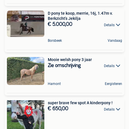
D pony te koop, merrie, 16j, 1.47m v.
Berkzicht’s Jekilja
€ 5.000,00
Details
Borsbeek
Vandaag
Mooie welsh pony 3 jaar
Zie omschrijving
Details
Hamont
Eergisteren
super brave few spot A kinderpony !
€ 650,00
Details