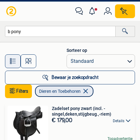
Dieren en Toebehoren
Sorteer op
Alle afstanden…
Bewaar je zoekopdracht
Filters
Dieren en Toebehoren
Zadelset pony zwart (incl. -
singel,deken,stijgbeug.,-riem)
€ 179,00
Details
Topadvertentie