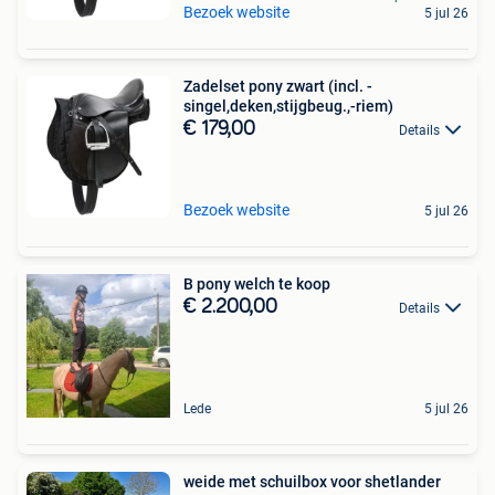
Bezoek website
5 jul 26
Zadelset pony zwart (incl. -
singel,deken,stijgbeug.,-riem)
€ 179,00
Details
Bezoek website
5 jul 26
B pony welch te koop
€ 2.200,00
Details
Lede
5 jul 26
weide met schuilbox voor shetlander