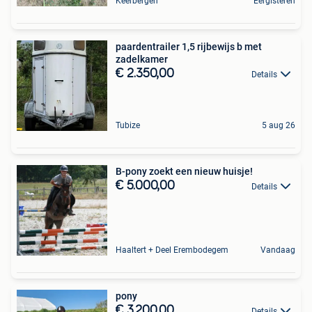
Keerbergen
Eergisteren
paardentrailer 1,5 rijbewijs b met
zadelkamer
€ 2.350,00
Details
Tubize
5 aug 26
B-pony zoekt een nieuw huisje!
€ 5.000,00
Details
Haaltert + Deel Erembodegem
Vandaag
pony
€ 3.200,00
Details