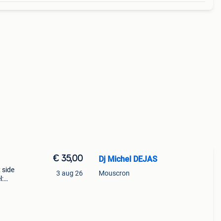
€ 35,00
Dj Michel DEJAS
; side
3 aug 26
Mouscron
l:
o