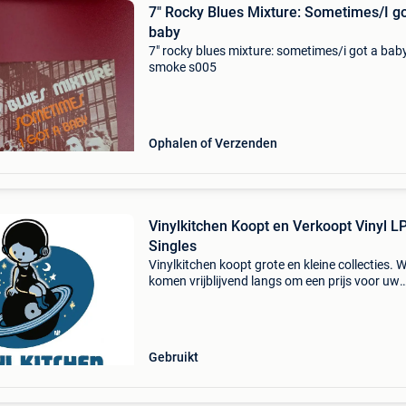
7" Rocky Blues Mixture: Sometimes/I go
baby
7" rocky blues mixture: sometimes/i got a bab
smoke s005
Ophalen of Verzenden
Vinylkitchen Koopt en Verkoopt Vinyl L
Singles
Vinylkitchen koopt grote en kleine collecties. 
komen vrijblijvend langs om een prijs voor uw
platen te bespreken. Lp - maxi - single - 7” rock
metal - punk - reggae - blues - jazz - pop - new
Gebruikt