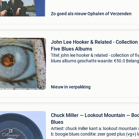
lp&
Zo goed als nieuw
Ophalen of Verzenden
John Lee Hooker & Related - Collection
Five Blues Albums
Titel: john lee hooker & related - collection of fi
blues albums geschatte waarde: €50.0 Belangr
winnende biedingen zijn exclusief 9%
koperbescherming + €3 muzikaal gezien vor
Nieuw in verpakking
Chuck Miller — Lookout Mountain — Bo
Blues
Artiest: chuck miller kant a: lookout mountain 
b: boogie blues conditie: zeer goed plus (vg+) l