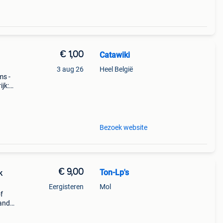
€ 1,00
Catawiki
3 aug 26
Heel België
ms -
jk:
 lp
Bezoek website
€ 9,00
Ton-Lp's
k
Eergisteren
Mol
f
land
jn
ton-