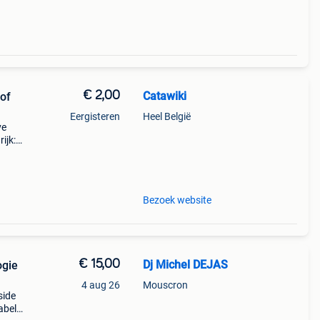
€ 2,00
Catawiki
 of
Eergisteren
Heel België
ve
ijk:
mden
Bezoek website
€ 15,00
Dj Michel DEJAS
ogie
4 aug 26
Mouscron
side
abel: