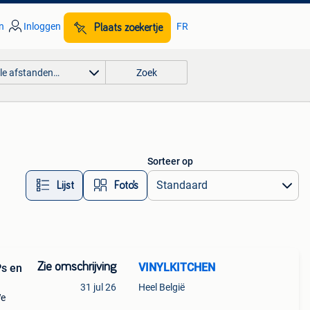
n
Inloggen
FR
Plaats zoekertje
lle afstanden…
Zoek
Sorteer op
Lijst
Foto’s
Zie omschrijving
VINYLKITCHEN
Ps en
31 jul 26
Heel België
We