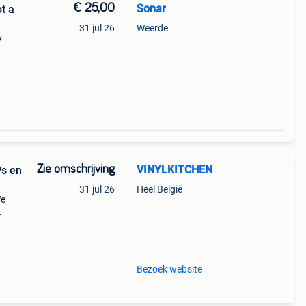
€ 25,00
Sonar
t a
31 jul 26
Weerde
y
Zie omschrijving
VINYLKITCHEN
Ps en
31 jul 26
Heel België
We
 -
 wav
Bezoek website