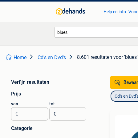
Help en info
Voor
8.601 resultaten
voor 'blues'
Home
Cd's en Dvd's
Verfijn resultaten
Bewaar
Prijs
Cd's en Dvd'
van
tot
€
€
Categorie