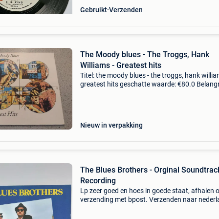
Gebruikt
Verzenden
The Moody blues - The Troggs, Hank
Williams - Greatest hits
Titel: the moody blues - the troggs, hank willia
greatest hits geschatte waarde: €80.0 Belangri
winnende biedingen zijn exclusief 9%
koperbescherming + €3 the moody bluesalbum
33 r
Nieuw in verpakking
The Blues Brothers - Orginal Soundtrac
Recording
Lp zeer goed en hoes in goede staat, afhalen o
verzending met bpost. Verzenden naar neder
met postnl ook mogelijk. Kijk ook eens naar mi
andere mooie lp&#39;s ????? Klik hiervoor op 