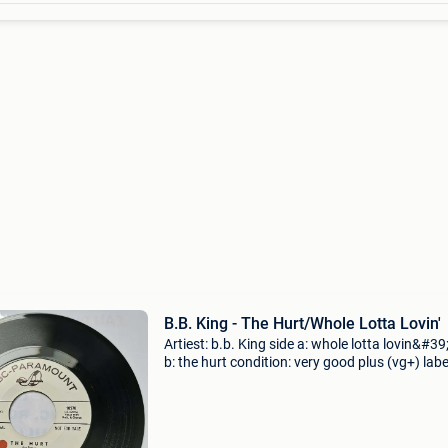
B.B. King - The Hurt/Whole Lotta Lovin'
Artiest: b.b. King side a: whole lotta lovin&#39
b: the hurt condition: very good plus (vg+) labe
a.b.c 10576 formaat: 7", 45 rpm, single, prom
land: us vinyl: origineel genre: soul,