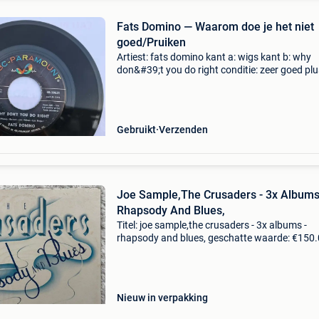
Fats Domino — Waarom doe je het niet
goed/Pruiken
Artiest: fats domino kant a: wigs kant b: why
don&#39;t you do right conditie: zeer goed plu
(vg+) label: a.b.c 10631 grootte: 7", 45 rpm, si
land: us vinyl: origineel genre: rock, blues
Gebruikt
Verzenden
Joe Sample,The Crusaders - 3x Albums
Rhapsody And Blues,
Titel: joe sample,the crusaders - 3x albums -
rhapsody and blues, geschatte waarde: €150.
Belangrijk: winnende biedingen zijn exclusief 
koperbescherming + €3 conditie:er zijn enkele k
Nieuw in verpakking