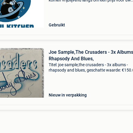
komen vrijblijvend langs om een prijs voor uw
platen te bespreken. Lp - maxi - single - 7” rock
metal - punk - reggae - blues - jazz - pop - new
Gebruikt
Joe Sample,The Crusaders - 3x Albums
Rhapsody And Blues,
Titel: joe sample,the crusaders - 3x albums -
rhapsody and blues, geschatte waarde: €150.
Belangrijk: winnende biedingen zijn exclusief 
koperbescherming + €3 conditie:er zijn enkele k
Nieuw in verpakking