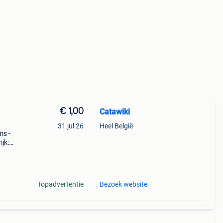
€ 1,00
Catawiki
31 jul 26
Heel België
ms -
jk:
 lp
Topadvertentie
Bezoek website