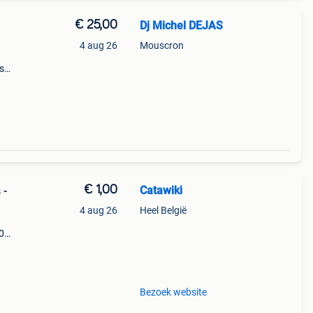
€ 25,00
Dj Michel DEJAS
4 aug 26
Mouscron
s
ngle
€ 1,00
Catawiki
 -
4 aug 26
Heel België
0
9%
lei
Bezoek website