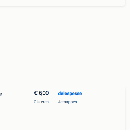
€ 6,00
delespesse
e
Gisteren
Jemappes