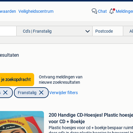
waarden
Veiligheidscentrum
Chat
Meldinge
Cd's | Franstalig
A
esultaten
Ontvang meldingen van
 je zoekopdracht
nieuwe zoekresultaten
s
Franstalig
Verwijder filters
200 Handige CD-Hoesjes! Plastic hoesj
voor CD + Boekje
Plastic hoesjes voor cd + boekje bespaar ruim