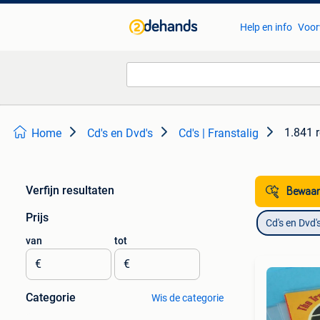
Help en info
Voor
1.841 r
Home
Cd's en Dvd's
Cd's | Franstalig
Verfijn resultaten
Bewaar
Prijs
Cd's en Dvd'
van
tot
€
€
Categorie
Wis de categorie