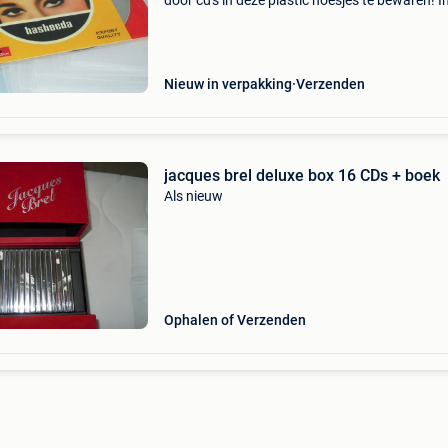
door cd's in deze plastic hoesjes te bewaren! In
hoesje past de cd, het boekje en het achterflap
Afmetingen: 127 x 157 mm. Materiaal: polyeth
Nieuw in verpakking
Verzenden
jacques brel deluxe box 16 CDs + boek
Als nieuw
Ophalen of Verzenden