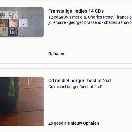
Franstalige liedjes 14 CD's
12 cd&#39;s met o.a. Charles trenet - france ga
jo lemaire - georges brassens - charles aznavo
jacques brel - axelle red 2 cd&#39;s met frans
liedjes café de paris prijs voor alles sa
Ophalen
Cd michel berger "best of 2cd"
Cd michel berger "best of 2cd"
Zo goed als nieuw
Ophalen