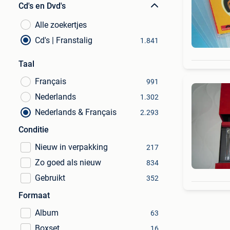
Cd's en Dvd's
Alle zoekertjes
Cd's | Franstalig
1.841
Taal
Français
991
Nederlands
1.302
Nederlands & Français
2.293
Conditie
Nieuw in verpakking
217
Zo goed als nieuw
834
Gebruikt
352
Formaat
Album
63
Boxset
16