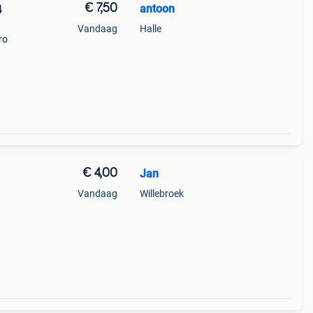
€ 7,50
antoon
4
Vandaag
Halle
ro
€ 4,00
Jan
Vandaag
Willebroek