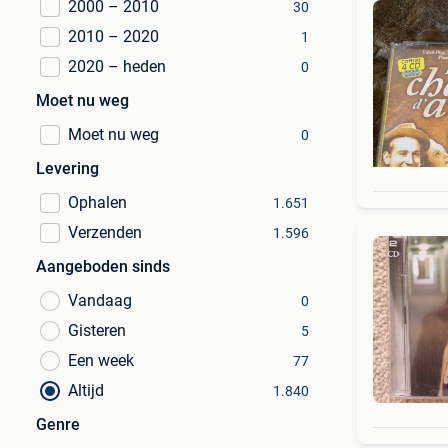
2000 – 2010
30
2010 – 2020
1
2020 – heden
0
Moet nu weg
Moet nu weg
0
Levering
Ophalen
1.651
Verzenden
1.596
Aangeboden sinds
Vandaag
0
Gisteren
5
Een week
77
Altijd
1.840
Genre