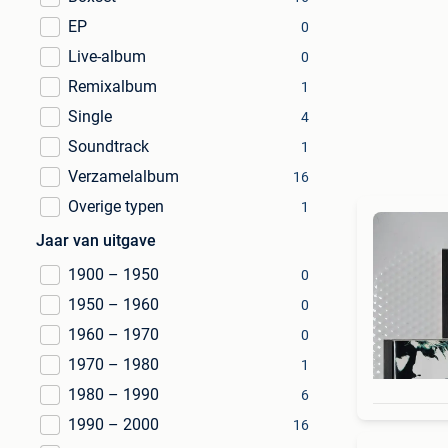
EP
0
Live-album
0
Remixalbum
1
Single
4
Soundtrack
1
Verzamelalbum
16
Overige typen
1
Jaar van uitgave
1900 – 1950
0
1950 – 1960
0
1960 – 1970
0
1970 – 1980
1
1980 – 1990
6
1990 – 2000
16