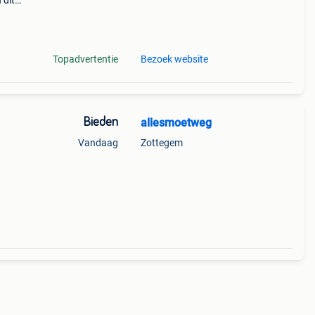
 dit
je.
Topadvertentie
Bezoek website
Bieden
allesmoetweg
Vandaag
Zottegem