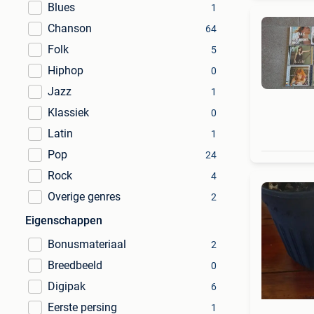
Blues
1
Chanson
64
Folk
5
Hiphop
0
Jazz
1
Klassiek
0
Latin
1
Pop
24
Rock
4
Overige genres
2
Eigenschappen
Bonusmateriaal
2
Breedbeeld
0
Digipak
6
Eerste persing
1