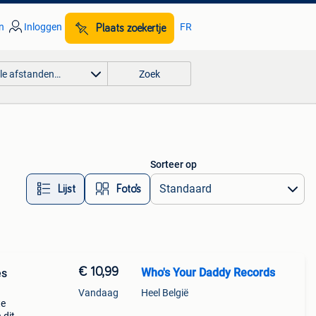
n
Inloggen
FR
Plaats zoekertje
lle afstanden…
Zoek
Sorteer op
Lijst
Foto’s
€ 10,99
Who's Your Daddy Records
es
Vandaag
Heel België
te