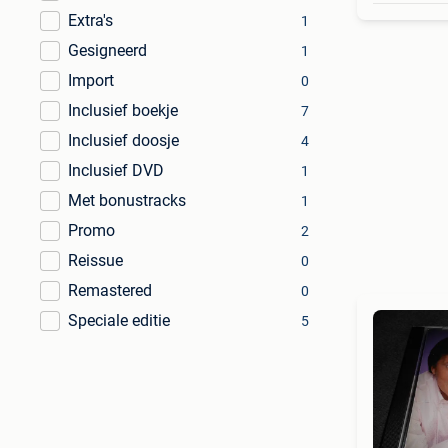
Extra's
1
Gesigneerd
1
Import
0
Inclusief boekje
7
Inclusief doosje
4
Inclusief DVD
1
Met bonustracks
1
Promo
2
Reissue
0
Remastered
0
Speciale editie
5