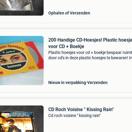
Ophalen of Verzenden
200 Handige CD-Hoesjes! Plastic hoesj
voor CD + Boekje
Plastic hoesjes voor cd + boekje bespaar ruim
door cd's in deze plastic hoesjes te bewaren! In
hoesje past de cd, het boekje en het achterflap
Afmetingen: 127 x 157 mm. Materiaal: polyeth
Nieuw in verpakking
Verzenden
CD Roch Voisine " Kissing Rain"
Cd roch voisine " kissing rain"