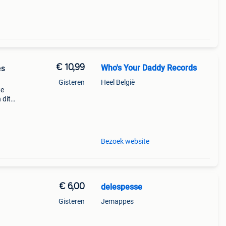
€ 10,99
Who's Your Daddy Records
es
Gisteren
Heel België
te
 dit
je.
Bezoek website
€ 6,00
delespesse
Gisteren
Jemappes