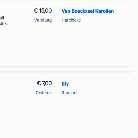
€ 15,00
Van Boeckxsel Karolien
ll -
Vandaag
Harelbeke
ur -
e
€ 7,00
fify
Gisteren
Ransart