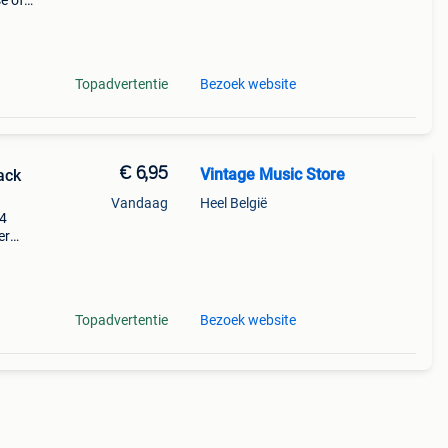
se of
rd 7
Topadvertentie
Bezoek website
€ 6,95
Vintage Music Store
ack
Vandaag
Heel België
 4
er
lk
ell
Topadvertentie
Bezoek website