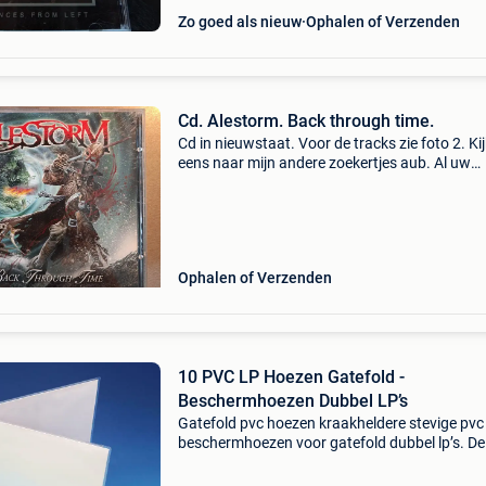
Zo goed als nieuw
Ophalen of Verzenden
Cd. Alestorm. Back through time.
Cd in nieuwstaat. Voor de tracks zie foto 2. Ki
eens naar mijn andere zoekertjes aub. Al uw
bestellingen worden indien gewenst tot 1 ma
voor u gereserveerd en bijgehouden, zodat u r
een
Ophalen of Verzenden
10 PVC LP Hoezen Gatefold -
Beschermhoezen Dubbel LP’s
Gatefold pvc hoezen kraakheldere stevige pvc
beschermhoezen voor gatefold dubbel lp’s. De
heeft openingen aan beide zijden. De cover va
plaat is perfect zichtbaar. Korting op grotere