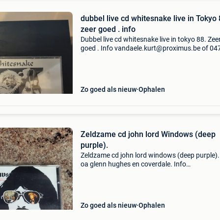
dubbel live cd whitesnake live in Tokyo 
zeer goed . info
Dubbel live cd whitesnake live in tokyo 88. Zee
goed . Info vandaele.kurt@proximus.be of 04
706 835
Zo goed als nieuw
Ophalen
Zeldzame cd john lord Windows (deep
purple).
Zeldzame cd john lord windows (deep purple)
oa glenn hughes en coverdale. Info
vandaele.kurt@proximus.be of 0476 706 835
Zo goed als nieuw
Ophalen