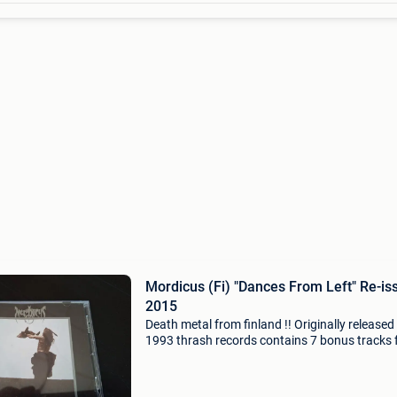
Mordicus (Fi) "Dances From Left" Re-is
2015
Death metal from finland !! Originally released 
1993 thrash records contains 7 bonus tracks
demo &#39;92 + 7"ep etc.