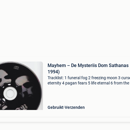
Mayhem – De Mysteriis Dom Sathanas 
1994)
Tracklist: 1 funeral fog 2 freezing moon 3 curs
eternity 4 pagan fears 5 life eternal 6 from the
past 7 buried by time and dust 8 de mysteriis
sathanas mayhem - de mysteriis dom sathan
Gebruikt
Verzenden