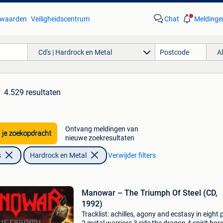
waarden
Veiligheidscentrum
Chat
Meldinge
Cd's | Hardrock en Metal
A
4.529 resultaten
Ontvang meldingen van
 je zoekopdracht
nieuwe zoekresultaten
s
Hardrock en Metal
Verwijder filters
Manowar – The Triumph Of Steel (CD,
1992)
Tracklist: achilles, agony and ecstasy in eight 