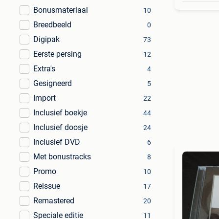
Bonusmateriaal
10
Breedbeeld
0
Digipak
73
Eerste persing
12
Extra's
4
Gesigneerd
5
Import
22
Inclusief boekje
44
Inclusief doosje
24
Inclusief DVD
6
Met bonustracks
8
Promo
10
Reissue
17
Remastered
20
Speciale editie
11