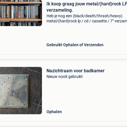
Ik koop graag jouw metal/(hard)rock L
verzameling.
Heb je nog een (black/death/thrash/heavy)
metal/(hard)rock lp / cd / cassette / 7" verza
waar je niets meer mee doet, staat het in de ka
stof te verzamelen of in het donker op zolder? 
Gebruikt
Ophalen of Verzenden
Nazichtraam voor badkamer
Nieuw nooit gebruikt
Ophalen