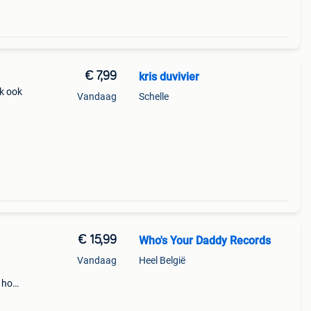
€ 7,99
kris duvivier
jk ook
Vandaag
Schelle
and
ustig
€ 15,99
Who's Your Daddy Records
Vandaag
Heel België
 hoes
n de