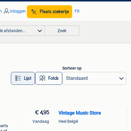
n
Inloggen
FR
Plaats zoekertje
lle afstanden…
Zoek
Sorteer op
Lijst
Foto’s
€ 4,95
Vintage Music Store
Vandaag
Heel België
parts