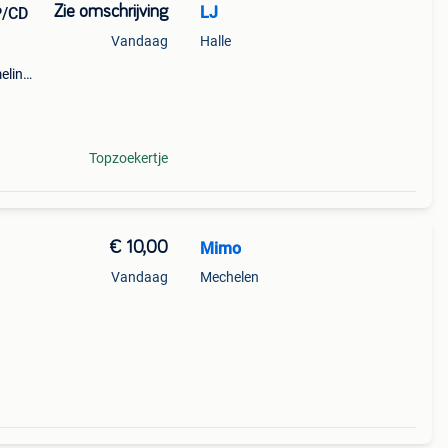
Zie omschrijving
LJ
P/CD
Vandaag
Halle
meling
st
Ik
Topzoekertje
€ 10,00
Mimo
Vandaag
Mechelen