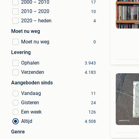
2000 – 2010
17
2010 – 2020
10
2020 – heden
4
Moet nu weg
Moet nu weg
0
Levering
Ophalen
3.943
Verzenden
4.183
Aangeboden sinds
Vandaag
11
Gisteren
24
Een week
126
Altijd
4.508
Genre