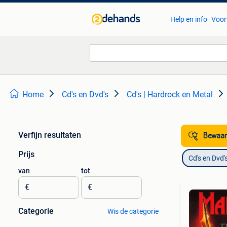
Help en info
Voor
Home
Cd's en Dvd's
Cd's | Hardrock en Metal
Verfijn resultaten
Bewaar
Prijs
Cd's en Dvd'
van
tot
€
€
Categorie
Wis de categorie