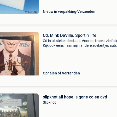
aantalle
Nieuw in verpakking
Verzenden
Cd. Mink DeVille. Sportin' life.
Cd in uitstekende staat. Voor de tracks zie fot
Kijk ook eens naar mijn andere zoekertjes aub.
uw bestellingen worden indien gewenst tot 1
maand voor u gereserveerd en bijgehouden, z
u rust
Ophalen of Verzenden
slipknot all hope is gone cd en dvd
Slipknot