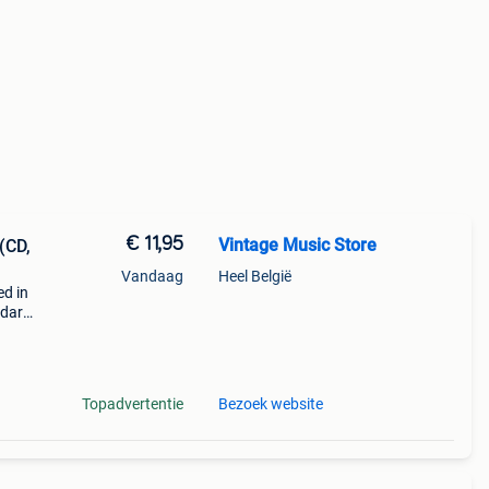
€ 11,95
Vintage Music Store
(CD,
Vandaag
Heel België
ed in
 dark
 dom
as
Topadvertentie
Bezoek website