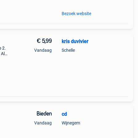
Bezoek website
€ 5,99
kris duvivier
o 2.
Vandaag
Schelle
 Al
odat
Bieden
cd
Vandaag
Wijnegem