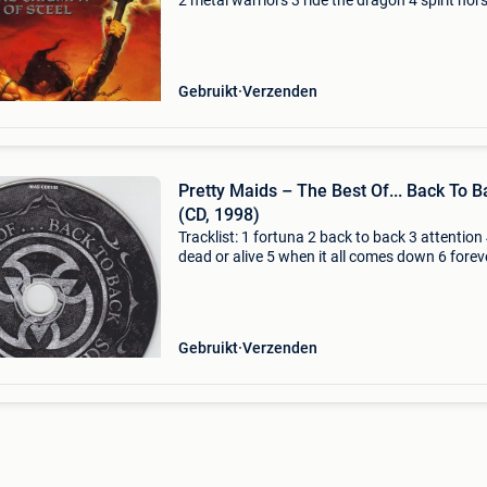
2 metal warriors 3 ride the dragon 4 spirit hor
the cherokee 5 burning 6 the power of thy swo
the demon's whip 8 master of the wind m
Gebruikt
Verzenden
Pretty Maids – The Best Of... Back To B
(CD, 1998)
Tracklist: 1 fortuna 2 back to back 3 attention
dead or alive 5 when it all comes down 6 forev
and eternal 7 savage heart 8 love games 9 wa
away 10 sin-decade 11 waitin' for the time 12 y
Gebruikt
Verzenden