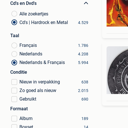
Cd's en Dvd's
Alle zoekertjes
Cd's | Hardrock en Metal
4.529
Taal
Français
1.786
Nederlands
4.208
Nederlands & Français
5.994
Conditie
Nieuw in verpakking
638
Zo goed als nieuw
2.015
Gebruikt
690
Formaat
Album
189
Boxset
14