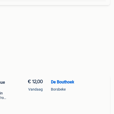
€ 12,00
De Bouthoek
sue
Vandaag
Borsbeke
in
 from