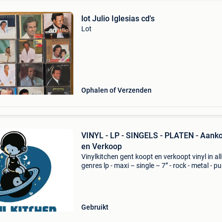
lot Julio Iglesias cd's
Lot
Ophalen of Verzenden
VINYL - LP - SINGELS - PLATEN - Aank
en Verkoop
Vinylkitchen gent koopt en verkoopt vinyl in al
genres lp - maxi – single – 7” - rock - metal - pu
reggae - blues - jazz - pop - new wave - klassiek
enz... Grote of kleine verzamelingen of col
Gebruikt