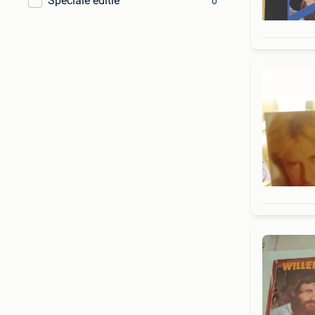
Speciale editie
0