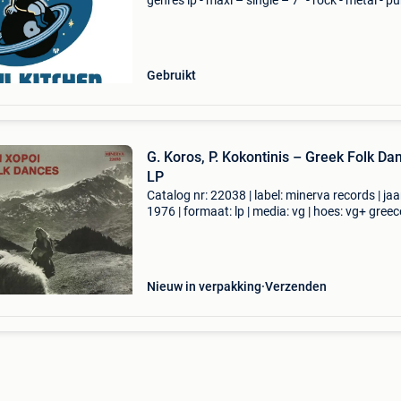
genres lp - maxi – single – 7” - rock - metal - pu
reggae - blues - jazz - pop - new wave - klassiek
enz... Grote of kleine verzamelingen of col
Gebruikt
G. Koros, P. Kokontinis – Greek Folk Da
LP
Catalog nr: 22038 | label: minerva records | jaa
1976 | formaat: lp | media: vg | hoes: vg+ greec
release. Bestellen via scheerhg.nl. Betalen mog
met bancontact, verzending vanuit nederland
Nieuw in verpakking
Verzenden