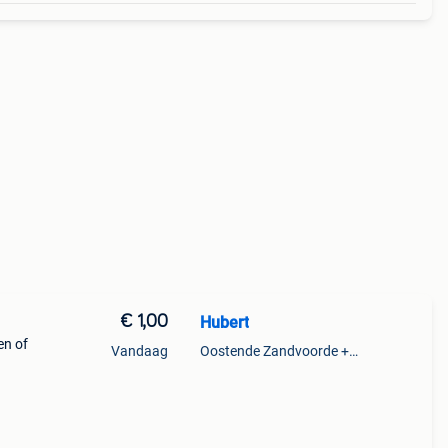
€ 1,00
Hubert
en of
Vandaag
Oostende Zandvoorde +Oostende