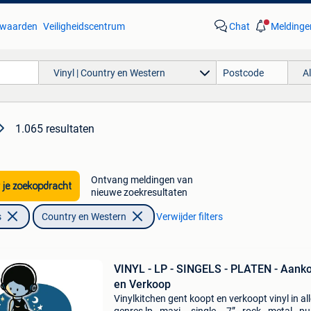
waarden
Veiligheidscentrum
Chat
Meldinge
Vinyl | Country en Western
A
1.065 resultaten
Ontvang meldingen van
 je zoekopdracht
nieuwe zoekresultaten
s
Country en Western
Verwijder filters
VINYL - LP - SINGELS - PLATEN - Aank
en Verkoop
Vinylkitchen gent koopt en verkoopt vinyl in al