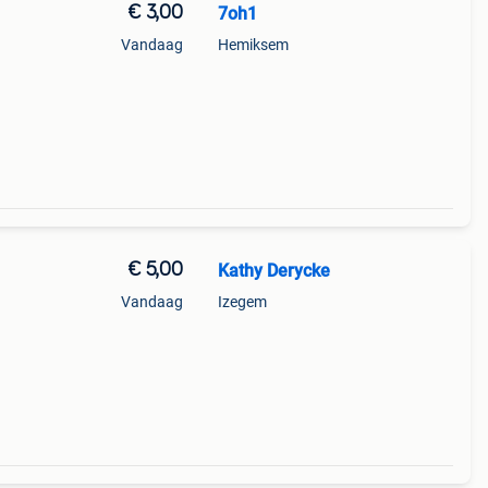
€ 3,00
7oh1
Vandaag
Hemiksem
€ 5,00
Kathy Derycke
Vandaag
Izegem