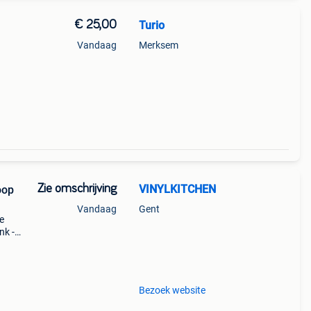
€ 25,00
Turio
Vandaag
Merksem
Zie omschrijving
VINYLKITCHEN
oop
Vandaag
Gent
le
nk -
 -
Bezoek website