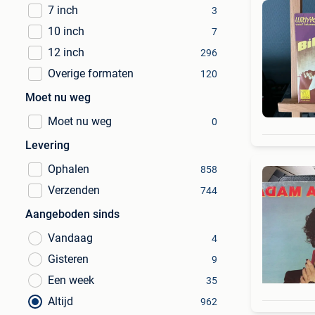
7 inch
3
10 inch
7
12 inch
296
Overige formaten
120
Moet nu weg
Moet nu weg
0
Levering
Ophalen
858
Verzenden
744
Aangeboden sinds
Vandaag
4
Gisteren
9
Een week
35
Altijd
962