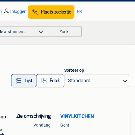
n
Inloggen
FR
Plaats zoekertje
lle afstanden…
Zoek
Sorteer op
Lijst
Foto’s
Zie omschrijving
VINYLKITCHEN
oop
Vandaag
Gent
le