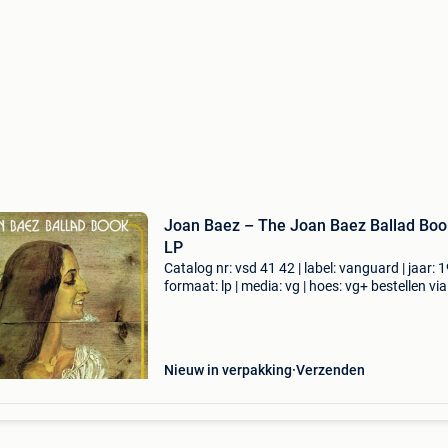
Joan Baez – The Joan Baez Ballad Boo
LP
Catalog nr: vsd 41 42 | label: vanguard | jaar: 1
formaat: lp | media: vg | hoes: vg+ bestellen via
scheerhg.nl. Betalen mogelijk met bancontact
verzending vanuit nederland en binnen 2 - 3 w
Nieuw in verpakking
Verzenden