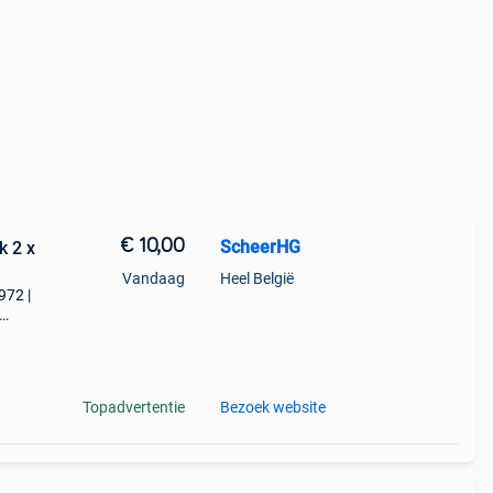
€ 10,00
ScheerHG
k 2 x
Vandaag
Heel België
972 |
,
erkd
Topadvertentie
Bezoek website