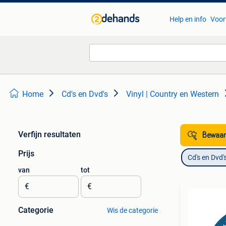
Help en info
Voor
Home
Cd's en Dvd's
Vinyl | Country en Western
Verfijn resultaten
Bewaar
Prijs
Cd's en Dvd'
van
tot
€
€
Categorie
Wis de categorie