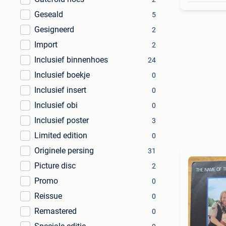
Geseald
5
Gesigneerd
2
Import
2
Inclusief binnenhoes
24
Inclusief boekje
0
Inclusief insert
0
Inclusief obi
0
Inclusief poster
3
Limited edition
0
Originele persing
31
Picture disc
2
Promo
0
Reissue
0
Remastered
0