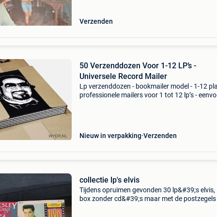
Verzenden
50 Verzenddozen Voor 1-12 LP’s -
Universele Record Mailer
Lp verzenddozen - bookmailer model - 1-12 pla
professionele mailers voor 1 tot 12 lp’s - eenv
in hoogte aan te passen - perfecte beschermi
tijdens transport productbeschrijving profess
Nieuw in verpakking
Verzenden
collectie lp's elvis
Tijdens opruimen gevonden 30 lp&#39;s elvis, 
box zonder cd&#39;s maar met de postzegels
boekje, 1 lp rock en roll en 1 lp grease