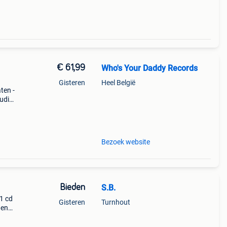
€ 61,99
Who's Your Daddy Records
Gisteren
Heel België
ten -
oudig
ng
ione
Bezoek website
Bieden
S.B.
1 cd
Gisteren
Turnhout
 en