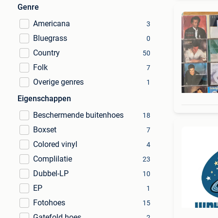
Genre
Americana
3
Bluegrass
0
Country
50
Folk
7
Overige genres
1
Eigenschappen
Beschermende buitenhoes
18
Boxset
7
Colored vinyl
4
Complilatie
23
Dubbel-LP
10
EP
1
Fotohoes
15
Gatefold hoes
2