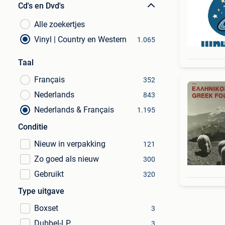
Cd's en Dvd's
Alle zoekertjes
Vinyl | Country en Western
1.065
Taal
Français
352
Nederlands
843
Nederlands & Français
1.195
Conditie
Nieuw in verpakking
121
Zo goed als nieuw
300
Gebruikt
320
Type uitgave
Boxset
3
Dubbel-LP
3