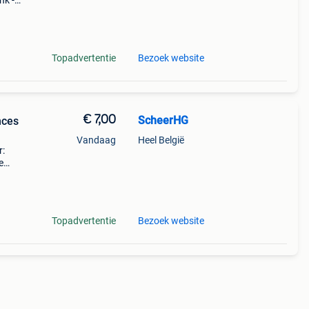
nk -
 -
Topadvertentie
Bezoek website
€ 7,00
ScheerHG
nces
Vandaag
Heel België
r:
e
elijk
 en
Topadvertentie
Bezoek website