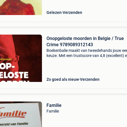
erfgename
Gelezen
Verzenden
Onopgeloste moorden in Belgie / True
Crime 9789089312143
Boekenbalie maakt van tweedehands jouw ee
keuze. Met een trustscore van 4,8 (excellent) 
dagen retour garantie maken we dat iedere d
waar. Bestel direct op onze website! Titel:
onopgeloste
Zo goed als nieuw
Verzenden
Familie
Familie