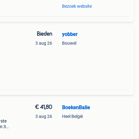
Bezoek website
Bieden
yobber
n
3 aug 26
Bouwel
kende
€ 41,80
BoekenBalie
3 aug 26
Heel België
rste
en 30
ag