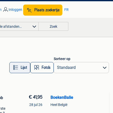
n
Inloggen
FR
Plaats zoekertje
lle afstanden…
Zoek
Sorteer op
Lijst
Foto’s
€ 41,95
BoekenBalie
ob
28 jul 26
Heel België
rste