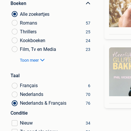
Boeken
Alle zoekertjes
Romans
57
Thrillers
25
Kookboeken
24
Film, Tv en Media
23
Toon meer
Taal
Français
6
Nederlands
70
Nederlands & Français
76
Conditie
Nieuw
34