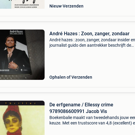
Nieuw
Verzenden
André Hazes : Zoon, zanger, zondaar
André hazes : zoon, zanger, zondaar insider e
journalist guido den aantrekker beschrijft de
bepalende momenten uit het nu al spraakma
leven van andré hazes jr. Aan de hand van
gesprekken met fam
Ophalen of Verzenden
De erfgename / Ellessy crime
9789086600991 Jacob Vis
Boekenbalie maakt van tweedehands jouw ee
keuze. Met een trustscore van 4,8 (excellent) 
dagen retour garantie maken we dat iedere d
waar. Bestel direct op onze website! Titel: de