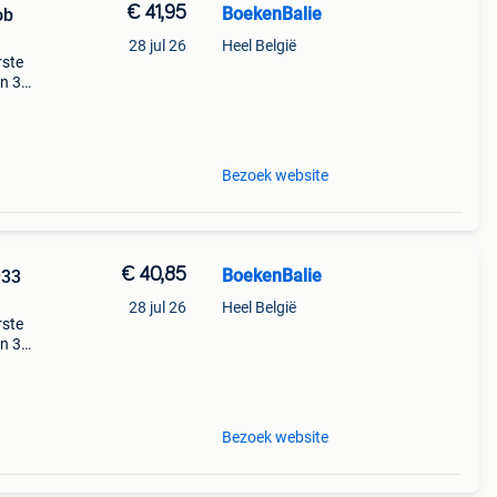
€ 41,95
BoekenBalie
ob
28 jul 26
Heel België
rste
en 30
ag
Bezoek website
€ 40,85
BoekenBalie
933
28 jul 26
Heel België
rste
en 30
ag
ijk
Bezoek website