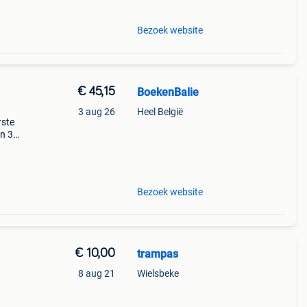
Bezoek website
€ 45,15
BoekenBalie
3 aug 26
Heel België
rste
en 30
ag
Bezoek website
€ 10,00
trampas
8 aug 21
Wielsbeke