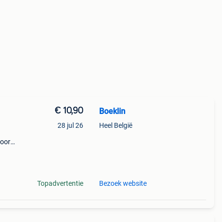
€ 10,90
Boeklin
28 jul 26
Heel België
voor
 en
t
Topadvertentie
Bezoek website