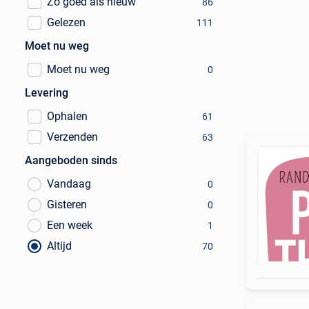
Zo goed als nieuw
86
Gelezen
111
Moet nu weg
Moet nu weg
0
Levering
Ophalen
61
Verzenden
63
Aangeboden sinds
Vandaag
0
Gisteren
0
Een week
1
Altijd
70