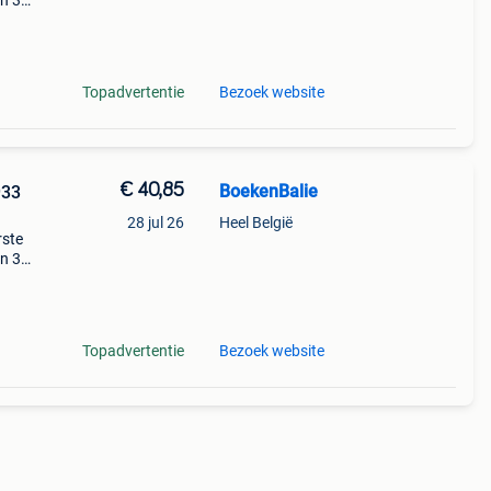
en 30
ag
Topadvertentie
Bezoek website
€ 40,85
BoekenBalie
933
28 jul 26
Heel België
rste
en 30
ag
ijk
Topadvertentie
Bezoek website