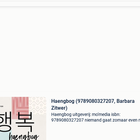
Haengbog (9789080327207, Barbara
Zitwer)
Haengbog uitgeverij: mo'media isbn:
9789080327207 niemand gaat zomaar even 
zuid-korea. Maar het is wel een land dat erg to
verbeelding spreekt, dankzij trends als k-pop e
squid game. Het