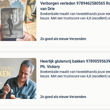
Verborgen verleden 9789462580565 R
van Drie
Boekenbalie maakt van tweedehands jouw ee
keuze. Met een trustscore van 4,8 (excellent) 
dagen retour garantie maken we dat iedere d
waar. Bestel direct op onze website! Titel:
verborgen ve
Zo goed als nieuw
Verzenden
Heerlijk glutenvrij bakken 9789059563
Ph. Vickery
Boekenbalie maakt van tweedehands jouw ee
keuze. Met een trustscore van 4,8 (excellent) 
dagen retour garantie maken we dat iedere d
waar. Bestel direct op onze website! Titel: heerl
glu
Zo goed als nieuw
Verzenden