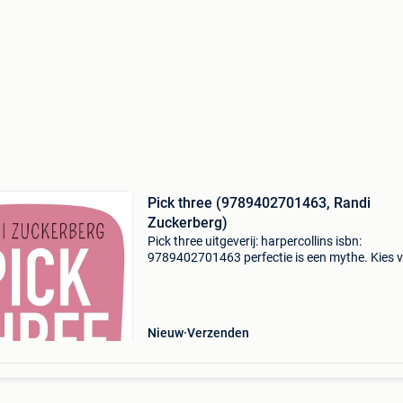
Pick three (9789402701463, Randi
Zuckerberg)
Pick three uitgeverij: harpercollins isbn:
9789402701463 perfectie is een mythe. Kies 
focus we willen graag alles uit het leven halen
volop genieten. We weten allemaal wat we ech
belangrijk v
Nieuw
Verzenden