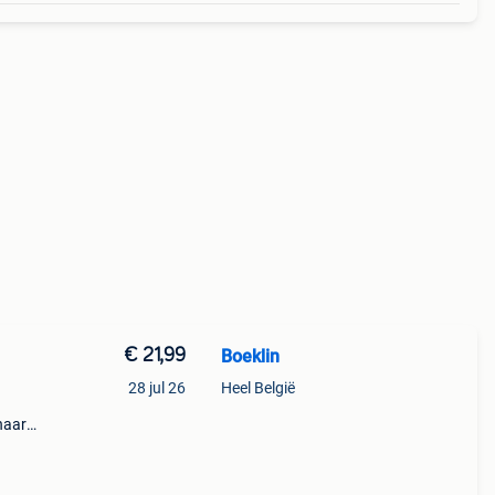
€ 21,99
Boeklin
28 jul 26
Heel België
naar
t de
n