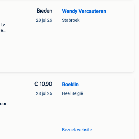
Bieden
Wendy Vercauteren
28 jul 26
Stabroek
 tv-
te
s van
trip
€ 10,90
Boeklin
28 jul 26
Heel België
voor
 en
t
Bezoek website