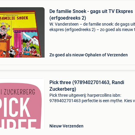
De familie Snoek - gags uit TV Ekspres
(erfgoedreeks 2)
W. Vandersteen – de familie snoek: de gags uit
ekspres (erfgoedreeks 2) – zo goed als nieuw 
koop: de familie snoek – de gags uit tv-ekspre
willy vandersteen, uitgegeven door ’t vlaams s
Zo goed als nieuw
Ophalen of Verzenden
Pick three (9789402701463, Randi
Zuckerberg)
Pick three uitgeverij: harpercollins isbn:
9789402701463 perfectie is een mythe. Kies 
focus we willen graag alles uit het leven halen
volop genieten. We weten allemaal wat we ech
belangrijk v
Nieuw
Verzenden