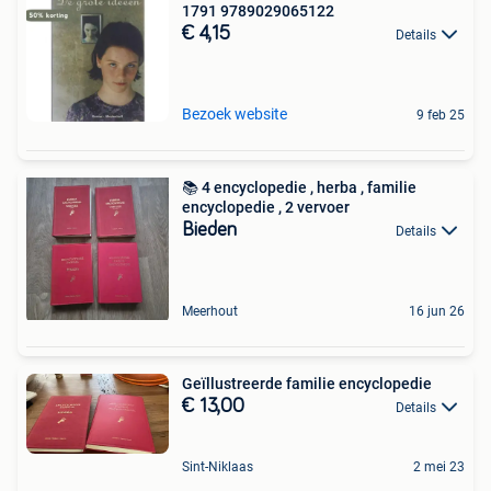
1791 9789029065122
€ 4,15
Details
Bezoek website
9 feb 25
📚 4 encyclopedie , herba , familie
encyclopedie , 2 vervoer
Bieden
Details
Meerhout
16 jun 26
Geïllustreerde familie encyclopedie
€ 13,00
Details
Sint-Niklaas
2 mei 23