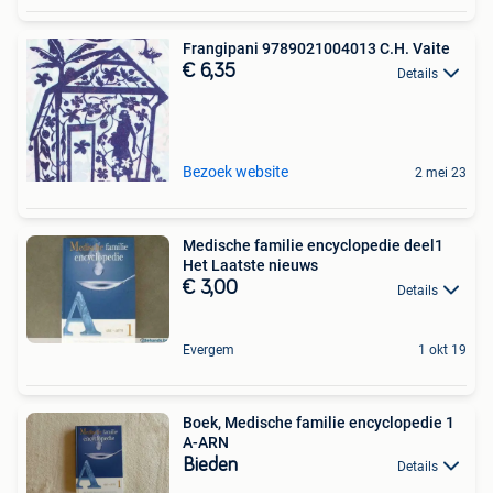
Frangipani 9789021004013 C.H. Vaite
€ 6,35
Details
Bezoek website
2 mei 23
Medische familie encyclopedie deel1
Het Laatste nieuws
€ 3,00
Details
Evergem
1 okt 19
Boek, Medische familie encyclopedie 1
A-ARN
Bieden
Details