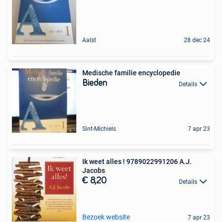
Aalst
28 dec 24
Medische familie encyclopedie
Bieden
Details
Sint-Michiels
7 apr 23
Ik weet alles ! 9789022991206 A.J.
Jacobs
€ 8,20
Details
Bezoek website
7 apr 23