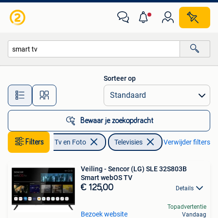
Televisies
Sorteer op
Alle afstanden…
Bewaar je zoekopdracht
Filters
Audio, Tv en Foto
Televisies
Verwijder filters
Veiling - Sencor (LG) SLE 32S803B
Smart webOS TV
€ 125,00
Details
Topadvertentie
Bezoek website
Vandaag