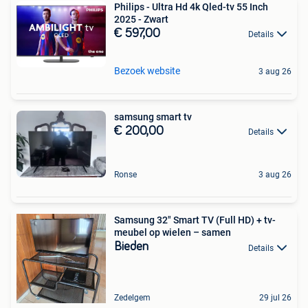
Philips - Ultra Hd 4k Qled-tv 55 Inch
2025 - Zwart
€ 597,00
Details
Bezoek website
3 aug 26
samsung smart tv
€ 200,00
Details
Ronse
3 aug 26
Samsung 32" Smart TV (Full HD) + tv-
meubel op wielen – samen
Bieden
Details
Zedelgem
29 jul 26