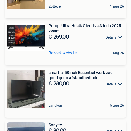
Zottegem
1 aug 26
Peaq - Ultra Hd 4k Qled-tv 43 Inch 2025 -
Zwart
€ 269,00
Details
Bezoek website
1 aug 26
smart tv 50inch Essentiel werk zeer
goed genn afstandbedinde
€ 280,00
Details
Lanaken
5 aug 26
Sony tv
€ 90,00