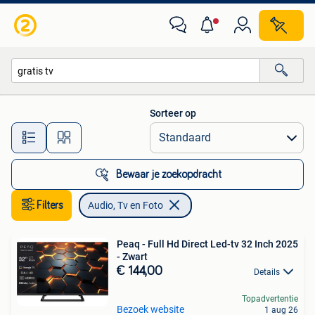
Audio, Tv en Foto
Sorteer op
Alle afstanden…
Bewaar je zoekopdracht
Filters
Audio, Tv en Foto
Peaq - Full Hd Direct Led-tv 32 Inch 2025
- Zwart
€ 144,00
Details
Topadvertentie
Bezoek website
1 aug 26