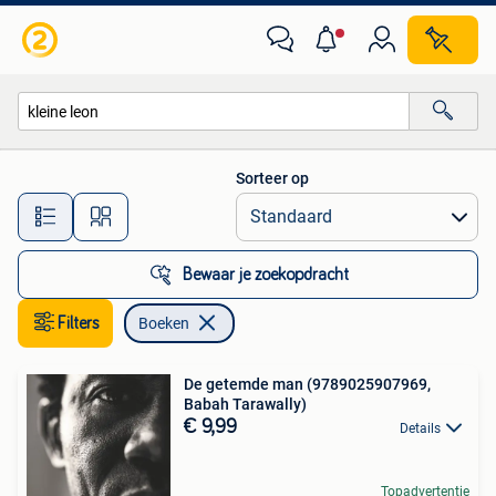
Boeken
Sorteer op
Alle afstanden…
Bewaar je zoekopdracht
Filters
Boeken
De getemde man (9789025907969,
Babah Tarawally)
€ 9,99
Details
Topadvertentie