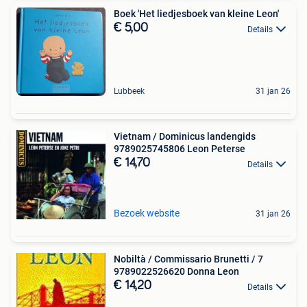
Boek 'Het liedjesboek van kleine Leon'
€ 5,00
Details
Lubbeek
31 jan 26
Vietnam / Dominicus landengids
9789025745806 Leon Peterse
€ 14,70
Details
Bezoek website
31 jan 26
Nobiltà / Commissario Brunetti / 7
9789022526620 Donna Leon
€ 14,20
Details