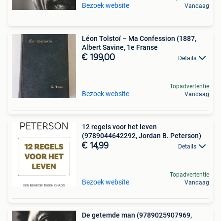
Bezoek website
Vandaag
Léon Tolstoï – Ma Confession (1887,
Albert Savine, 1e Franse
€ 199,00
Details
Topadvertentie
Bezoek website
Vandaag
12 regels voor het leven
(9789044642292, Jordan B. Peterson)
€ 14,99
Details
Topadvertentie
Bezoek website
Vandaag
De getemde man (9789025907969,