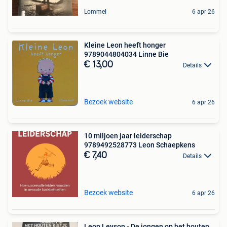
Lommel
6 apr 26
Kleine Leon heeft honger
9789044804034 Linne Bie
€ 13,00
Details
Bezoek website
6 apr 26
10 miljoen jaar leiderschap
9789492528773 Leon Schaepkens
€ 7,40
Details
Bezoek website
6 apr 26
Leon Leyson - De jongen op het houten