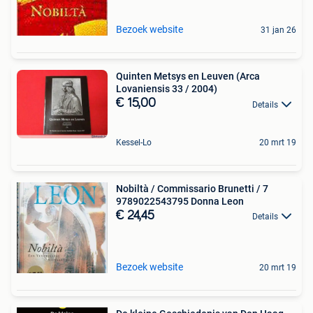
Bezoek website
31 jan 26
Quinten Metsys en Leuven (Arca
Lovaniensis 33 / 2004)
€ 15,00
Details
Kessel-Lo
20 mrt 19
Nobiltà / Commissario Brunetti / 7
9789022543795 Donna Leon
€ 24,45
Details
Bezoek website
20 mrt 19