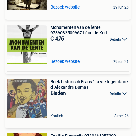
Bezoek website
29 jun 26
Monumenten van de lente
9789082500967 Léon de Kort
€ 4,75
Details
Bezoek website
29 jun 26
Boek historisch Frans ´La vie légendaire
d´Alexandre Dumas´
Bieden
Details
Kontich
8 mei 26
Egeltje Eigenwijs 9789464357202