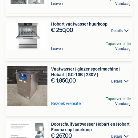
Leuven
Vandaag
Hobart vaatwasser huurkoop
€ 250,00
Details
Topadvertentie
Leuven
Vandaag
Vaatwasser | glazenspoelmachine |
Hobart | GC-10B | 230V |
€ 1.850,00
Details
Topadvertentie
Bezoek website
Vandaag
Doorschuifvaatwasser Hobart en Hobart
Ecomax op huurkoop
€ 267,00
Details