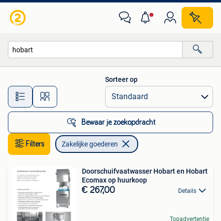
Zakelijke goederen
Sorteer op
Alle afstanden…
Bewaar je zoekopdracht
Filters
Zakelijke goederen
Doorschuifvaatwasser Hobart en Hobart
Ecomax op huurkoop
€ 267,00
Details
Topadvertentie