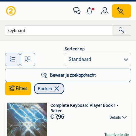
Boeken
Sorteer op
Alle afstanden…
Bewaar je zoekopdracht
Filters
Boeken
Complete Keyboard Player Book 1 -
Baker
€ 7,95
Details
Topadvertentie