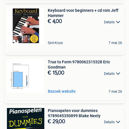
Keyboard voor beginners + cd rom Jeff
Hammer
€ 4,00
Details
Sint-Kruis
7 mei 26
True to Form 9780062315328 Eric
Goodman
€ 15,00
Details
Bezoek website
7 mei 26
Pianospelen voor dummies
9789045350899 Blake Neely
€ 29,00
Details