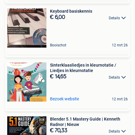
Keyboard basiskennis
€ 6,00
Details
Booischot
12 mrt 26
Sinterklaasliedjes in kleurnotatie /
Liedjes in kleurnotatie
€ 14,65
Details
Bezoek website
12 mrt 26
Blender 5.1 Mastery Guide | Kenneth
Radnor | Nieuw
€ 70,33
Details