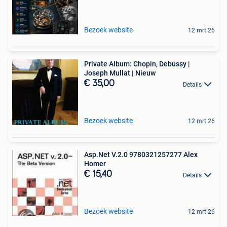
Bezoek website
12 mrt 26
Private Album: Chopin, Debussy |
Joseph Mullat | Nieuw
€ 35,00
Details
Bezoek website
12 mrt 26
Asp.Net V.2.0 9780321257277 Alex
Homer
€ 15,40
Details
Bezoek website
12 mrt 26