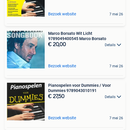
Bezoek website
7 mei 26
Marco Borsato Wit Licht
9789049400545 Marco Borsato
€ 20,00
Details
Bezoek website
7 mei 26
Pianospelen voor Dummies / Voor
Dummies 9789043010191
€ 27,50
Details
Bezoek website
7 mei 26