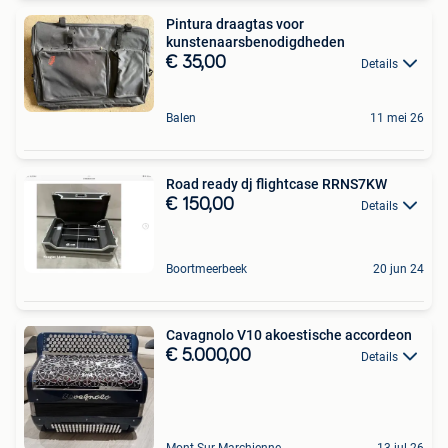
Pintura draagtas voor
kunstenaarsbenodigdheden
€ 35,00
Details
Balen
11 mei 26
Road ready dj flightcase RRNS7KW
€ 150,00
Details
Boortmeerbeek
20 jun 24
Cavagnolo V10 akoestische accordeon
€ 5.000,00
Details
Mont-Sur-Marchienne
13 jul 26