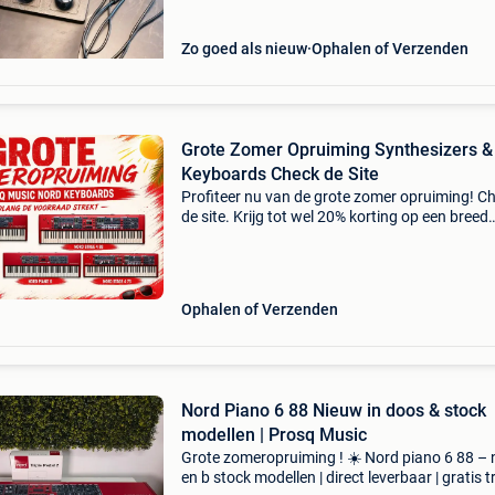
Zo goed als nieuw
Ophalen of Verzenden
Grote Zomer Opruiming Synthesizers &
Keyboards Check de Site
Profiteer nu van de grote zomer opruiming! C
de site. Krijg tot wel 20% korting op een breed
assortiment synthesizers en keyboards van
topmerken zoals nord, yamaha, roland, korg,
arturia, crumar,
Ophalen of Verzenden
Nord Piano 6 88 Nieuw in doos & stock
modellen | Prosq Music
Grote zomeropruiming ! ☀️ Nord piano 6 88 –
en b stock modellen | direct leverbaar | gratis tr