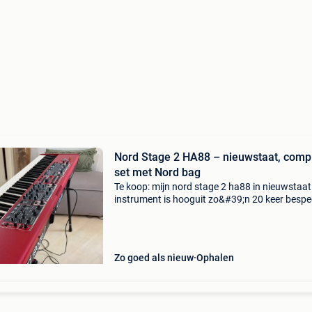
Nord Stage 2 HA88 – nieuwstaat, comp
set met Nord bag
Te koop: mijn nord stage 2 ha88 in nieuwstaat
instrument is hooguit zo&#39;n 20 keer bespe
altijd binnenshuis gebruikt en na elk gebruik
afgedekt met de stofhoes. Geen krassen, deuk
Zo goed als nieuw
Ophalen