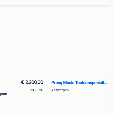
€ 2.200,00
Prosq Music Toetsenspecialist
28 jul 26
Antwerpen
 gaan
 De