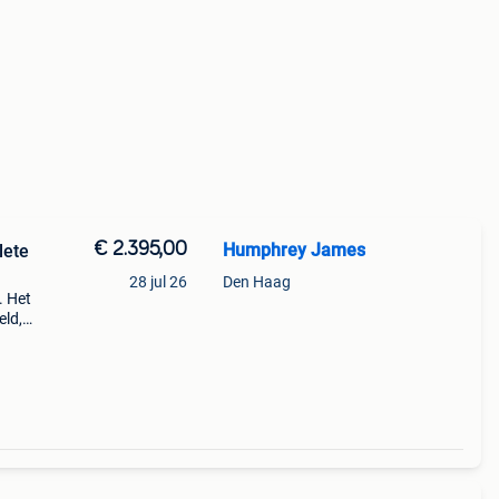
€ 2.395,00
Humphrey James
lete
28 jul 26
Den Haag
. Het
eld,
en of