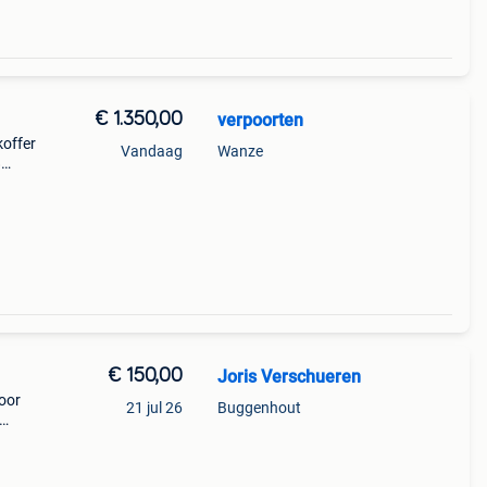
€ 1.350,00
verpoorten
koffer
Vandaag
Wanze
8
e
n zijn
€ 150,00
Joris Verschueren
voor
21 jul 26
Buggenhout
 van