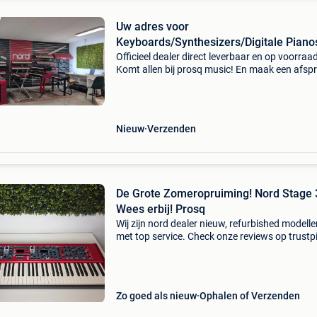
Uw adres voor
Keyboards/Synthesizers/Digitale Piano
Prosq
Officieel dealer direct leverbaar en op voorraa
Komt allen bij prosq music! En maak een afsp
in de showroom van de benelux. Vol van uniek
keyboards/synthesizers/digitale piano's. Wij zi
Nieuw
Verzenden
De Grote Zomeropruiming️! Nord Stage 
Wees erbij! Prosq
Wij zijn nord dealer nieuw, refurbished modelle
met top service. Check onze reviews op trustpi
en google voor het vertrouwde gevoel koopt u 
prosq music nord stage 3 88 (refurbished) wa
Zo goed als nieuw
Ophalen of Verzenden