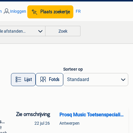
n
Inloggen
FR
Plaats zoekertje
lle afstanden…
Zoek
Sorteer op
Lijst
Foto’s
Zie omschrijving
Prosq Music Toetsenspecialist
s
22 jul 26
Antwerpen
d!