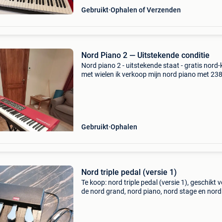
Gebruikt
Ophalen of Verzenden
Nord Piano 2 — Uitstekende conditie
Nord piano 2 - uitstekende staat - gratis nord-
met wielen ik verkoop mijn nord piano met 23
toetsen, een keyboard dat bekend staat om d
uitzonderlijke kwaliteit van zijn pianoklanken e
Gebruikt
Ophalen
Nord triple pedal (versie 1)
Te koop: nord triple pedal (versie 1), geschikt 
de nord grand, nord piano, nord stage en nord
electro 7. Het sustainpedaal is traploos
(dynamisch) en ondersteunt de pedal sounds
je nord-instr