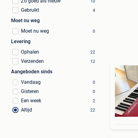
Zo goed als nieuw
10
Gebruikt
4
Moet nu weg
Moet nu weg
0
Levering
Ophalen
22
Verzenden
12
Aangeboden sinds
Vandaag
0
Gisteren
0
Een week
2
Altijd
22