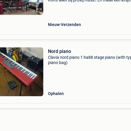
Komt allen bij prosq music! En maak een afsp
in de showroom van de benelux. Vol van uniek
keyboards/synthesizers/digitale piano's. Wij zi
Nieuw
Verzenden
Nord piano
Clavia nord piano 1 ha88 stage piano (with ty
piano bag)
Ophalen