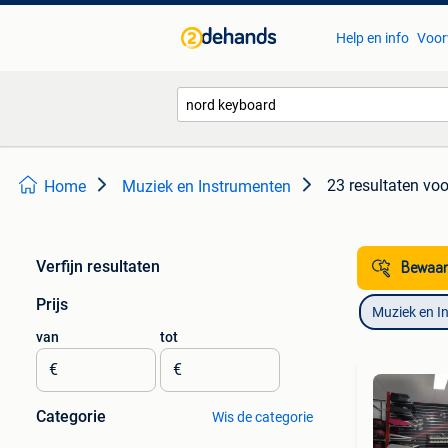
Help en info
Voor
23 resultaten
voo
Home
Muziek en Instrumenten
Verfijn resultaten
Bewaar
Prijs
Muziek en I
van
tot
€
€
Categorie
Wis de categorie