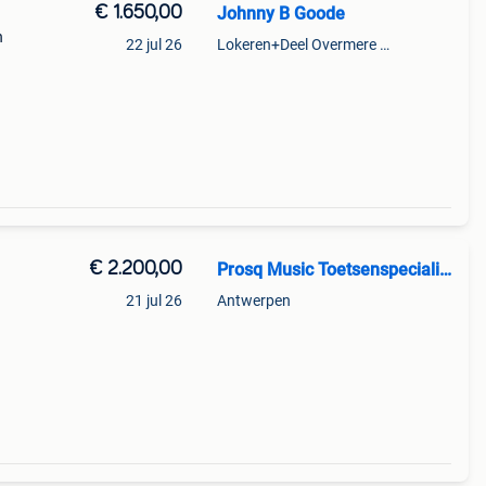
€ 1.650,00
Johnny B Goode
n
22 jul 26
Lokeren+Deel Overmere En Zele
€ 2.200,00
Prosq Music Toetsenspecialist
21 jul 26
Antwerpen
ord
s je