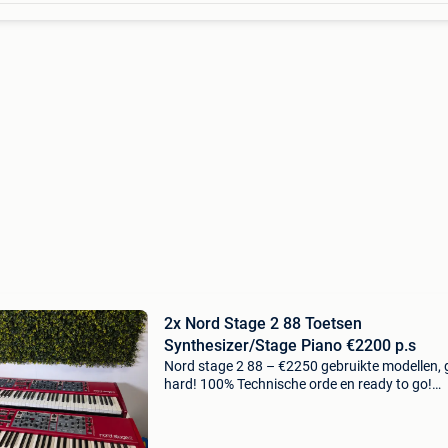
2x Nord Stage 2 88 Toetsen
Synthesizer/Stage Piano €2200 p.s
Nord stage 2 88 – €2250 gebruikte modellen,
hard! 100% Technische orde en ready to go!
Officieel nord dealer nederland prosq music is
uniek! Wij doen ons werk met liefde en passie.
enige