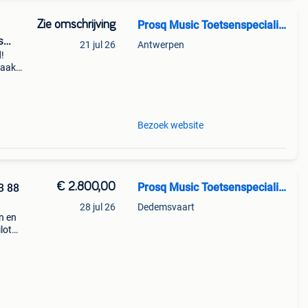
Zie omschrijving
Prosq Music Toetsenspecialist
s
21 jul 26
Antwerpen
d!
raak
e
jn o
Bezoek website
€ 2.800,00
Prosq Music Toetsenspecialist
3 88
28 jul 26
Dedemsvaart
n en
lot
bij
anzin