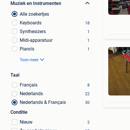
Muziek en Instrumenten
Alle zoekertjes
Keyboards
18
Synthesizers
1
Midi-apparatuur
1
Piano's
1
Toon meer
Taal
Français
8
Nederlands
22
Nederlands & Français
30
Conditie
Nieuw
2