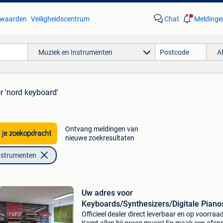
waarden
Veiligheidscentrum
Chat
Meldinge
Muziek en Instrumenten
A
r 'nord keyboard'
Ontvang meldingen van
 je zoekopdracht
nieuwe zoekresultaten
nstrumenten
Uw adres voor
Keyboards/Synthesizers/Digitale Piano
Prosq
Officieel dealer direct leverbaar en op voorraa