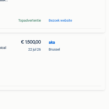
raak
e
jn o
Topadvertentie
Bezoek website
€ 1.500,00
aka
pical
22 jul 26
Brussel