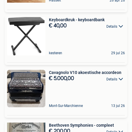
Hasselt
26 apr 26
Keyboardkruk - keyboardbank
€ 40,00
Details
kesteren
29 jul 26
Cavagnolo V10 akoestische accordeon
€ 5.000,00
Details
Mont-Sur-Marchienne
13 jul 26
Beethoven Symphonies - compleet
€ 200,00
Details