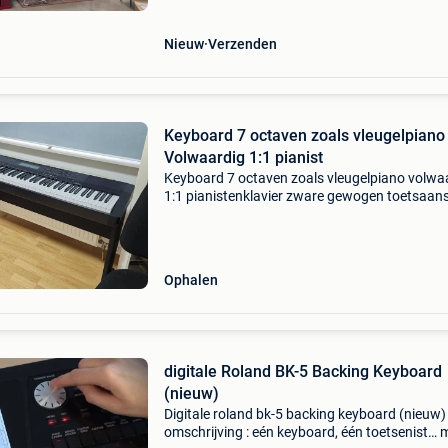
Nieuw
Verzenden
Keyboard 7 octaven zoals vleugelpiano
Volwaardig 1:1 pianist
Keyboard 7 octaven zoals vleugelpiano volwa
1:1 pianistenklavier zware gewogen toetsaan
casio: a-merk kwaliteit lcd display ondersteun
octaven (88 toetsen) met hoofdtelefoon inga
werkt o
Ophalen
digitale Roland BK-5 Backing Keyboard
(nieuw)
Digitale roland bk-5 backing keyboard (nieuw)
omschrijving : eén keyboard, één toetsenist… 