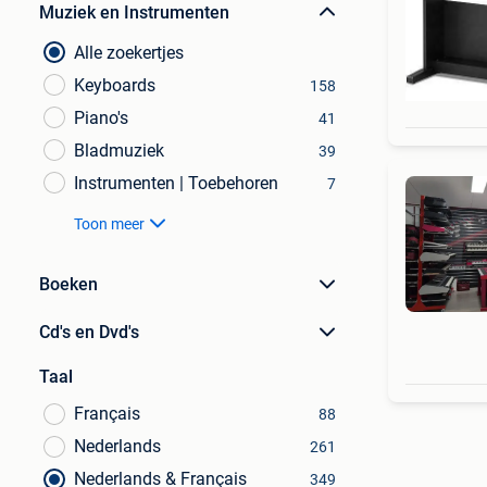
Muziek en Instrumenten
Alle zoekertjes
Keyboards
158
Piano's
41
Bladmuziek
39
Instrumenten | Toebehoren
7
Toon meer
Boeken
Cd's en Dvd's
Taal
Français
88
Nederlands
261
Nederlands & Français
349