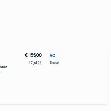
€ 155,00
AC
17 jul 26
Ternat
piano