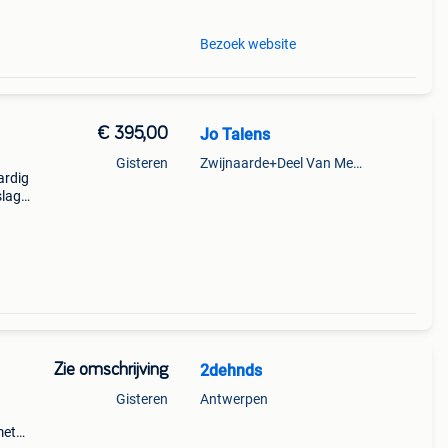
Bezoek website
€ 395,00
Jo Talens
Gisteren
Zwijnaarde+Deel Van Merelbeke
ardig
slag
ing
ng
Zie omschrijving
2dehnds
Gisteren
Antwerpen
met