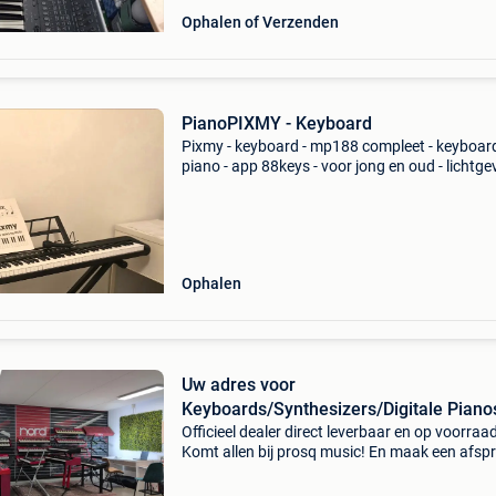
Ophalen of Verzenden
PianoPIXMY - Keyboard
Pixmy - keyboard - mp188 compleet - keyboar
piano - app 88keys - voor jong en oud - lichtg
toetsen - digitale ... Ontdek het mp188 keyboa
van pixmy, het perfecte instrument voor zowel
jong
Ophalen
Uw adres voor
Keyboards/Synthesizers/Digitale Piano
Prosq
Officieel dealer direct leverbaar en op voorraa
Komt allen bij prosq music! En maak een afsp
in de showroom van de benelux. Vol van uniek
keyboards/synthesizers/digitale piano's. Wij zi