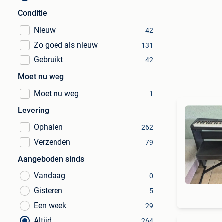
Conditie
Nieuw
42
Zo goed als nieuw
131
Gebruikt
42
Moet nu weg
Moet nu weg
1
Levering
Ophalen
262
Verzenden
79
Aangeboden sinds
Vandaag
0
Gisteren
5
Een week
29
Altijd
264