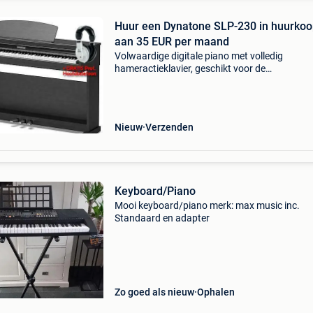
Huur een Dynatone SLP-230 in huurkoop
aan 35 EUR per maand
Volwaardige digitale piano met volledig
hameractieklavier, geschikt voor de
muziekacademie, te huur in een interessante
huurkoopformule zonder kosten, rechtstreeks
invoerder. Bestel deze piano nu
Nieuw
Verzenden
Keyboard/Piano
Mooi keyboard/piano merk: max music inc.
Standaard en adapter
Zo goed als nieuw
Ophalen