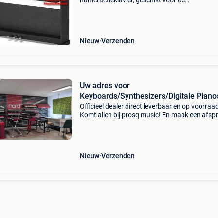
hameractieklavier, geschikt voor de
muziekacademie, te huur in een interessante
huurkoopformule zonder kosten, rechtstreeks
invoerder. Bestel deze piano nu
Nieuw
Verzenden
Uw adres voor
Keyboards/Synthesizers/Digitale Piano
Prosq
Officieel dealer direct leverbaar en op voorraa
Komt allen bij prosq music! En maak een afsp
in de showroom van de benelux. Vol van uniek
keyboards/synthesizers/digitale piano's. Wij zi
Nieuw
Verzenden