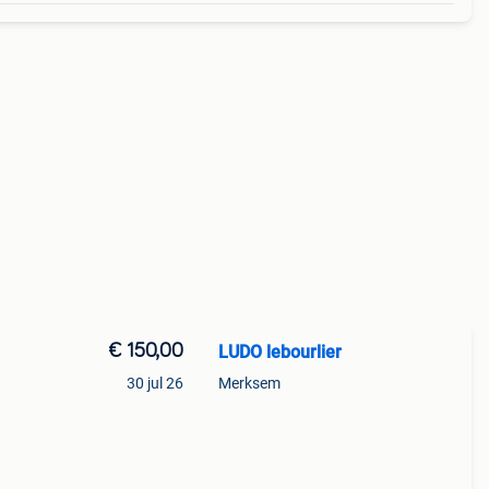
€ 150,00
LUDO lebourlier
30 jul 26
Merksem