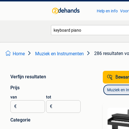
Help en info
Voor
286 resultaten
vo
Home
Muziek en Instrumenten
Verfijn resultaten
Bewaar
Prijs
Muziek en I
van
tot
€
€
Categorie