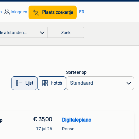
n
Inloggen
FR
Plaats zoekertje
lle afstanden…
Zoek
Sorteer op
Lijst
Foto’s
€ 35,00
Digitalepiano
17 jul 26
Ronse