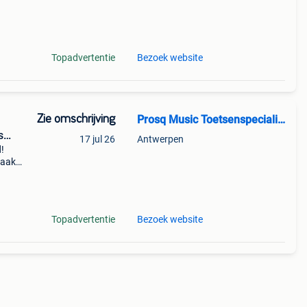
 van
Topadvertentie
Bezoek website
Zie omschrijving
Prosq Music Toetsenspecialist
s
17 jul 26
Antwerpen
d!
raak
e
jn o
Topadvertentie
Bezoek website