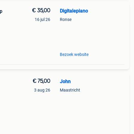
€ 35,00
Digitalepiano
16 jul 26
Ronse
 van
Bezoek website
€ 75,00
John
3 aug 26
Maastricht