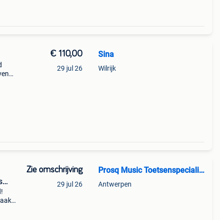
€ 110,00
Sina
d
29 jul 26
Wilrijk
evende
rd
 de
Zie omschrijving
Prosq Music Toetsenspecialist
s
29 jul 26
Antwerpen
d!
raak
e
jn o