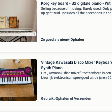
Korg key board - B2 digitale piano - Wit
Selling because of moving. Barely used. Only p
up gent zuid. Includes all the accesories in the
picture!
Zo goed als nieuw
Ophalen
Vintage Kawasaki Disco Mixer Keyboar
Synth Piano
Het „kawasaki disc mixer” -toetsenbord is een
kleurrijk elektronisch speelgoed uit de jaren 90
geproduceerd door dsi toys in het kader van e
licentieovereenkomst. Het is erg populair bij
elektronis
Gebruikt
Ophalen of Verzenden