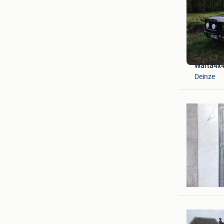
Warta4x
Deinze
Gianni’s 
Ninove