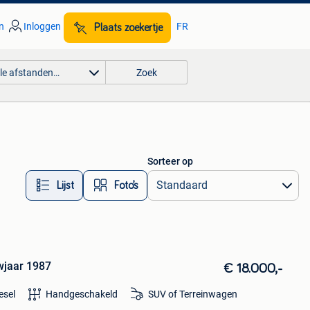
n
Inloggen
FR
Plaats zoekertje
lle afstanden…
Zoek
Sorteer op
Lijst
Foto’s
wjaar 1987
€ 18.000,-
esel
Handgeschakeld
SUV of Terreinwagen