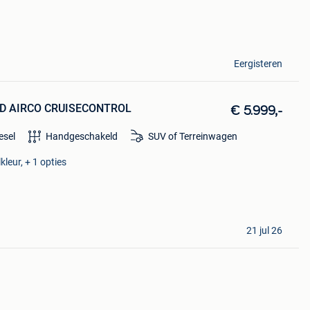
Eergisteren
4 WD AIRCO CRUISECONTROL
€ 5.999,-
esel
Handgeschakeld
SUV of Terreinwagen
kleur, + 1 opties
21 jul 26