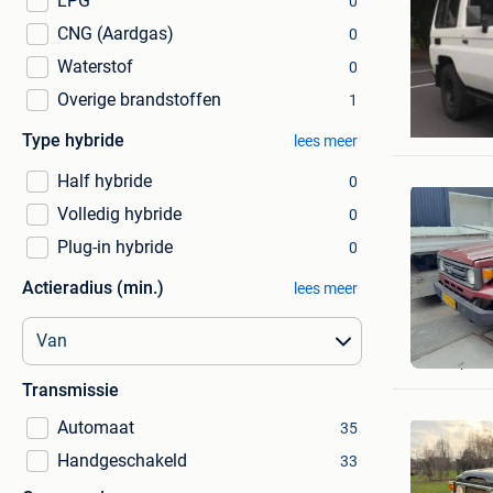
LPG
0
CNG (Aardgas)
0
Waterstof
0
Overige brandstoffen
1
Elly Sent
Brussel
Type hybride
lees meer
Half hybride
0
Volledig hybride
0
Plug-in hybride
0
Actieradius (min.)
lees meer
JAN
Krimpen
Transmissie
Automaat
35
Handgeschakeld
33