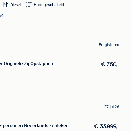
Diesel
Handgeschakeld
x4
Eergisteren
r Originele Zij Opstappen
€ 750,-
27 jul 26
5 9 personen Nederlands kenteken
€ 33.999,-