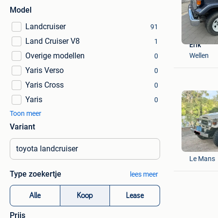
Model
Landcruiser
91
Land Cruiser V8
1
Erik
Overige modellen
Wellen
0
Yaris Verso
0
Yaris Cross
0
Yaris
0
Toon meer
Variant
Toy Pass
Le Mans
Type zoekertje
lees meer
Alle
Koop
Lease
Prijs