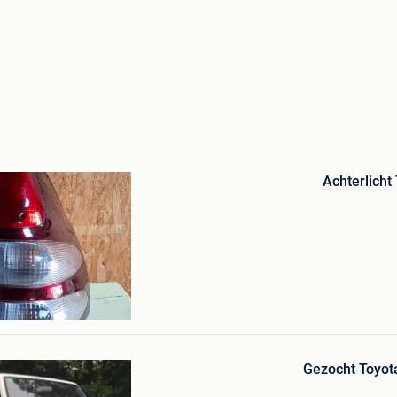
Bewaren
in
Achterlicht
Mijn
Favorieten
Bewaren
in
Mijn
Favorieten
el Van Overpelt
Gezocht Toyot