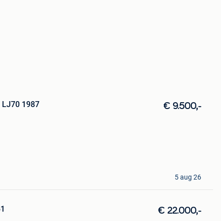
 LJ70 1987
€ 9.500,-
5 aug 26
61
€ 22.000,-