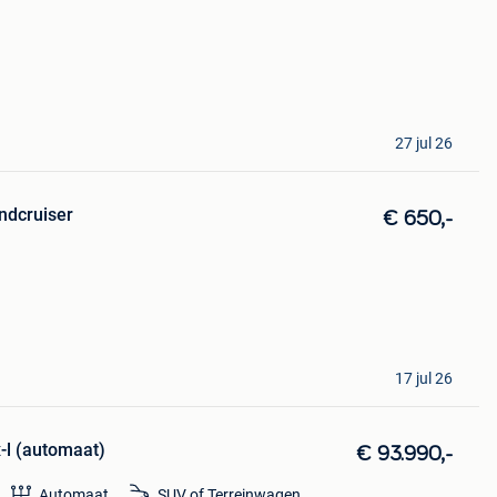
27 jul 26
ndcruiser
€ 650,-
17 jul 26
-l (automaat)
€ 93.990,-
Automaat
SUV of Terreinwagen