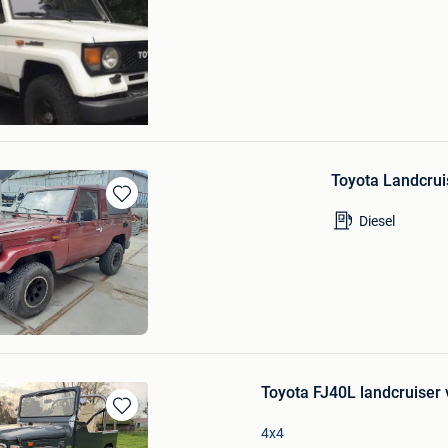
veld
Toyota Landcru
Bewaren
Diesel
in
Mijn
Favorieten
Toyota FJ40L landcruiser 
Bewaren
4x4
in