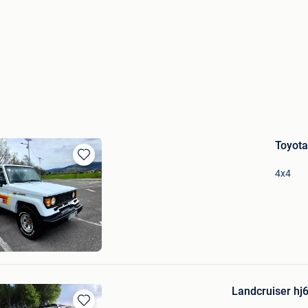
Toyota
Bewaren
4x4
in
Mijn
Favorieten
beke
Landcruiser hj