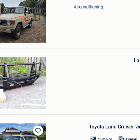
Favorieten
Airconditioning
en
Bewaren
in
La
Mijn
Favorieten
k
Toyota Land Cruiser vx
Bewaren
590
km
Diesel