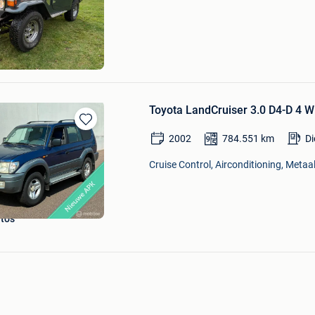
Mijn
Favorieten
el Westkerke
Toyota LandCruiser 3.0 D4-D 
Bewaren
2002
784.551
km
Di
in
Mijn
Cruise Control, Airconditioning, Metaal
Favorieten
to's