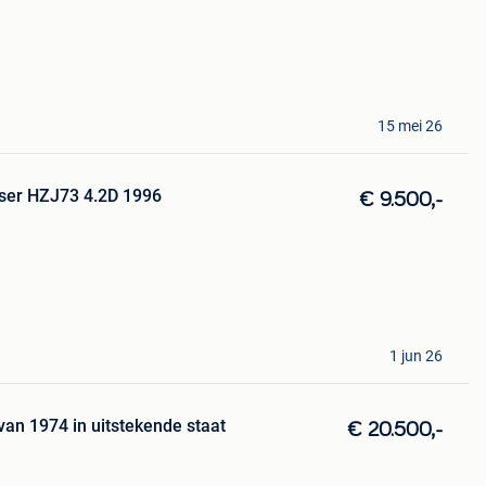
15 mei 26
iser HZJ73 4.2D 1996
€ 9.500,-
1 jun 26
van 1974 in uitstekende staat
€ 20.500,-