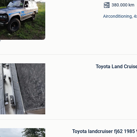
Bewaren
380.000
km
in
Mijn
Airconditioning, 4
Favorieten
4
Bewaren
in
Toyota Land Cruise
Mijn
Favorieten
Detailing House
Bewaren
in
Toyota landcruiser fj62 198
Mijn