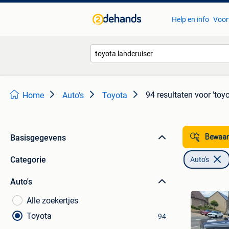
Help en info
Voor
94 resultaten
voor 'toy
Home
Auto's
Toyota
Basisgegevens
Bewaar
Categorie
Auto's
Auto's
Alle zoekertjes
Toyota
94