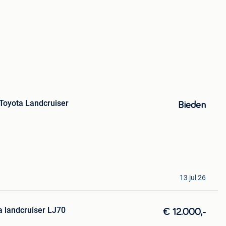
 Toyota Landcruiser
Bieden
13 jul 26
a landcruiser LJ70
€ 12.000,-