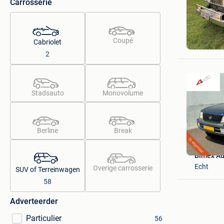
Carrosserie
jan
Coupé
Cabriolet
Gistel+De
2
Stadsauto
Monovolume
Berline
Break
Bimex Au
Echt
Overige carrosserie
SUV of Terreinwagen
58
Adverteerder
Particulier
56