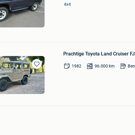
Mijn
4x4
Favorieten
Prachtige Toyota Land Cruiser FJ4
1982
96.000
km
Ben
Bewaren
in
Mijn
Favorieten
ion Auto