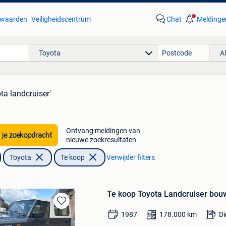
waarden
Veiligheidscentrum
Chat
Meldinge
Toyota
A
ota landcruiser'
Ontvang meldingen van
 je zoekopdracht
nieuwe zoekresultaten
Toyota
Te koop
Verwijder filters
Te koop Toyota Landcruiser bou
Bewaren
1987
178.000
km
Di
in