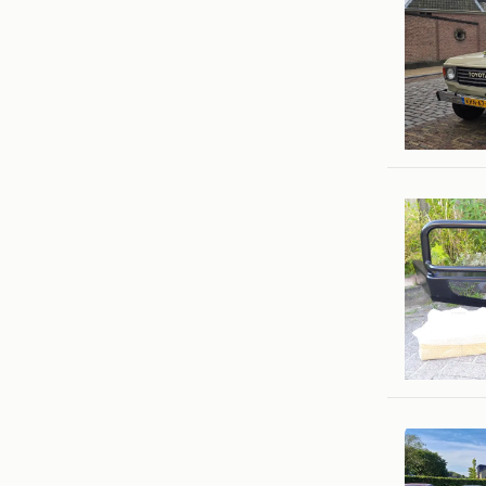
jochem
Antwerp
Bastiaan
Kinderdij