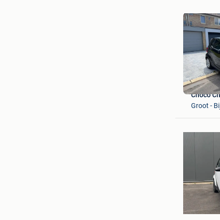
Choco C
Groot - B
YR
Ruisbroe