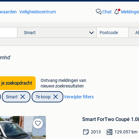
waarden
Veiligheidscentrum
Chat
Meldinge
Smart
A
 mhd'
Ontvang meldingen van
 je zoekopdracht
nieuwe zoekresultaten
Smart
Te koop
Verwijder filters
Smart ForTwo Coupé 1.0i
Bewaren
2013
129.057
km
in