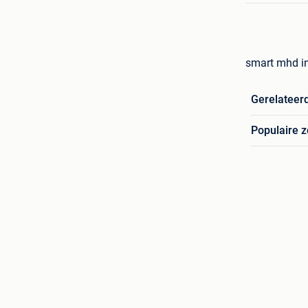
smart mhd i
Gerelateer
Populaire 