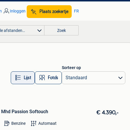
n
Inloggen
FR
Plaats zoekertje
lle afstanden…
Zoek
Sorteer op
Lijst
Foto’s
 Mhd Passion Softouch
€ 4.390,-
Benzine
Automaat