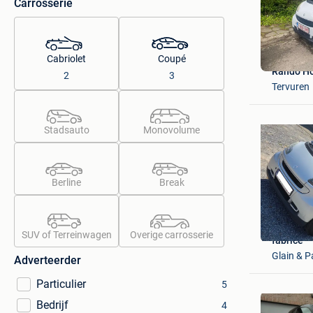
Carrosserie
Cabriolet
Coupé
Rando H
2
3
Tervuren
Stadsauto
Monovolume
Berline
Break
SUV of Terreinwagen
Overige carrosserie
fabrice
Glain & P
Adverteerder
Particulier
5
Bedrijf
4