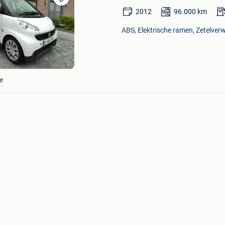
Bewaren
2012
96.000
km
in
Mijn
ABS, Elektrische ramen, Zetelver
Favorieten
e