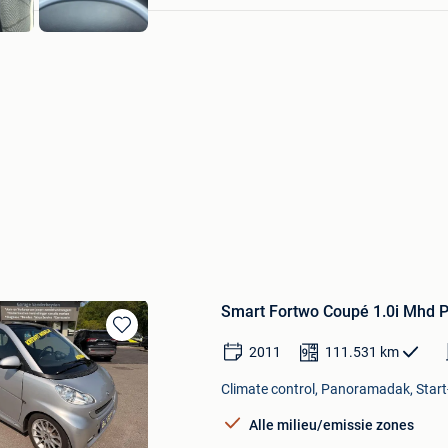
Smart Fortwo Coupé 1.0i Mhd
Bewaren
2011
111.531
km
in
Mijn
Climate control, Panoramadak, Start
Favorieten
Alle milieu/emissie zones