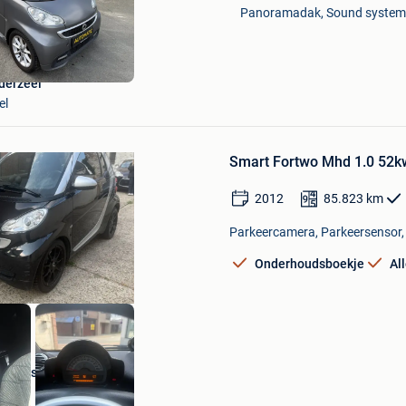
Mijn
Panoramadak, Sound system, E
Favorieten
derzeel
el
Bewaren
in
Smart Fortwo Mhd 1.0 52kw
Mijn
Favorieten
2012
85.823
km
Parkeercamera, Parkeersensor,
Onderhoudsboekje
Al
Oscars & Ras Motors
Asse