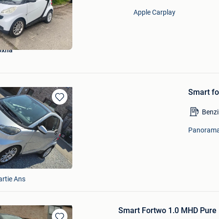
Mijn
Apple Carplay
Favorieten
oxha
Smart f
Bewaren
Benz
in
Mijn
Panoramad
Favorieten
artie Ans
Smart Fortwo 1.0 MHD Pure 