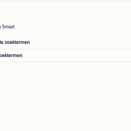
n Smart
de zoektermen
zoektermen