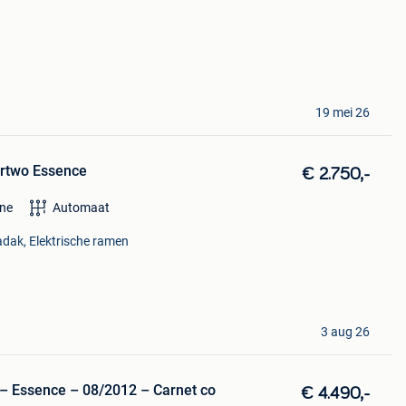
19 mei 26
ortwo Essence
€ 2.750,-
ine
Automaat
ak, Elektrische ramen
3 aug 26
– Essence – 08/2012 – Carnet co
€ 4.490,-