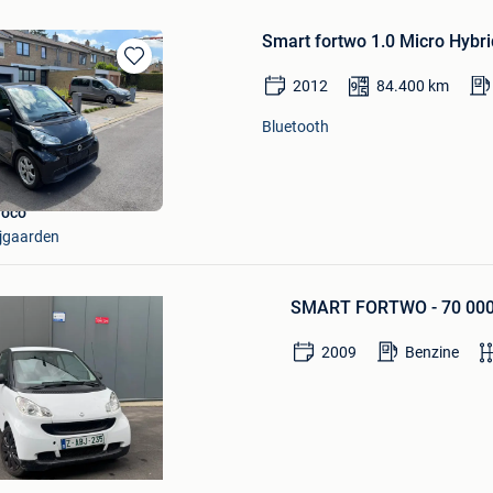
Smart fortwo 1.0 Micro Hybr
Bewaren
2012
84.400
km
in
Mijn
Bluetooth
Favorieten
hoco
ijgaarden
Bewaren
in
SMART FORTWO - 70 000
Mijn
Favorieten
2009
Benzine
k