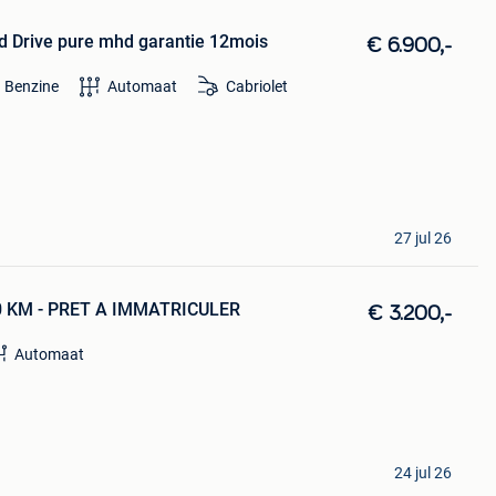
id Drive pure mhd garantie 12mois
€ 6.900,-
Benzine
Automaat
Cabriolet
27 jul 26
 KM - PRET A IMMATRICULER
€ 3.200,-
Automaat
24 jul 26