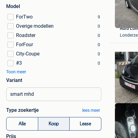
Model
ForTwo
9
Overige modellen
0
Auto Lon
Roadster
Londerze
0
ForFour
0
City-Coupe
0
#3
0
Toon meer
Variant
Type zoekertje
lees meer
Alle
Koop
Lease
Prijs