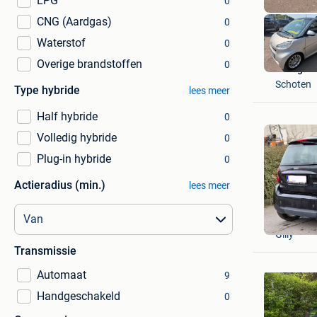
LPG
0
CNG (Aardgas)
0
Waterstof
0
Overige brandstoffen
0
Garage V
Schoten
Type hybride
lees meer
Half hybride
0
Volledig hybride
0
Plug-in hybride
0
Actieradius (min.)
lees meer
Jss
Gilly
Transmissie
Automaat
9
Handgeschakeld
0