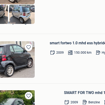
anderheyden Birger
smart fortwo 1.0 mhd ess hybr
Bewaren
2009
150.000
km
Hy
in
Mijn
Favorieten
SMART FOR TWO mhd 1.0
Bewaren
2009
Benzine
in