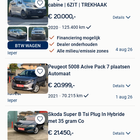
cabine | 6ZIT | TREKHAAK
Bewaren
in
€ 20.000,-
Details
Mijn
Favorieten
125.400
km
2020
Financiering mogelijk
Dealer onderhouden
BTW WAGEN
Autohandel Decock
4 aug 26
Alle milieu/emissie zones
Ieper
Peugeot 5008 Acive Pack 7 plaatsen
Automaat
Bewaren
in
€ 20.999,-
Details
Mijn
forrest
Favorieten
70.215
km
2021
1 aug 26
Ieper
Skoda Super B Tsi Plug In Hybride
met 35 gram Co
Bewaren
in
€ 21.450,-
Details
Mijn