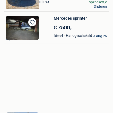
auto's en motoren lerminez
Topzoekertje
Gisteren
Ieper
Mercedes sprinter
Bewaren
€ 7.500,-
in
mbk booster 123
Handgeschakeld
Diesel
Mijn
4 aug 26
Ieper
Favorieten