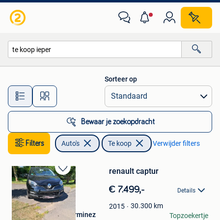
Auto's
Sorteer op
Alle afstanden…
Bewaar je zoekopdracht
Filters
Auto's
Te koop
Verwijder filters
renault captur
Bewaren
in
€ 7.499,-
Details
Mijn
Favorieten
30.300
km
2015
auto's en motoren lerminez
Topzoekertje