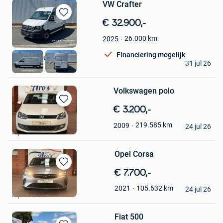
VW Crafter
Bewaren
€ 32.900,-
in
26.000
km
2025
Mijn
Favorieten
Financiering mogelijk
Sales Request
31 jul 26
Ieper
Volkswagen polo
Bewaren
€ 3.200,-
in
Aro’s Auto Garage
219.585
km
2009
Mijn
24 jul 26
Ieper
Favorieten
Opel Corsa
Bewaren
€ 7.700,-
in
Aro’s Auto Garage
105.632
km
2021
Mijn
24 jul 26
Ieper
Favorieten
Fiat 500