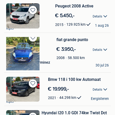
Peugeot 2008 Active
Bewaren
€ 5.450,-
Details
in
forrest
Mijn
129.925
km
2015
1 aug 26
Ieper
Favorieten
fiat grande punto
Bewaren
in
€ 3.950,-
Details
Mijn
Favorieten
58.500
km
2008
auto's en motoren lerminez
30 jul 26
Ieper
Bmw 118 i 100 kw Automaat
Bewaren
€ 19.999,-
Details
in
forrest
Mijn
44.298
km
2021
Eergisteren
Ieper
Favorieten
Hyundai I20 1.0 GDI 74kw Twist Dct