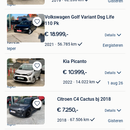
2019
Gisteren
Ieper
Favorieten
Volkswagen Golf Variant Dsg Life
110 Pk
Bewaren
in
€ 18.999,-
Details
Mijn
forrest
Favorieten
56.785
km
2021
Eergisteren
Ieper
Kia Picanto
Bewaren
€ 10.999,-
Details
in
forrest
Mijn
14.022
km
2022
1 aug 26
Ieper
Favorieten
Citroen C4 Cactus bj 2018
Bewaren
€ 7.250,-
Details
in
forrest
Mijn
67.506
km
2018
Gisteren
Ieper
Favorieten