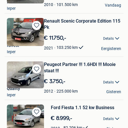
Karen
Favorieten
101.500
km
2010
Vandaag
Ieper
Renault Scenic Corporate Edition 115
Pk
Bewaren
in
€ 11.750,-
Details
Mijn
forrest
Favorieten
103.250
km
2021
Eergisteren
Ieper
Peugeot Partner !!! 1.6HDI !!! Mooie
staat !!!
Bewaren
in
€ 3.750,-
Details
Mijn
Quality
Favorieten
225.000
km
2012
Gisteren
Ieper
Ford Fiesta 1.1 52 kw Business
Bewaren
€ 8.999,-
Details
in
forrest
Mijn
82.206
km