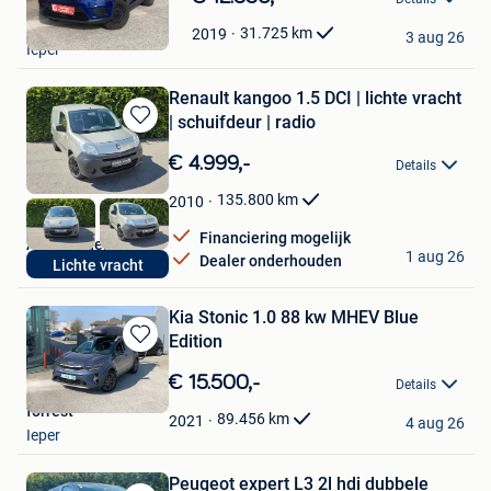
in
forrest
Mijn
31.725
km
2019
3 aug 26
Ieper
Favorieten
Renault kangoo 1.5 DCI | lichte vracht
| schuifdeur | radio
Bewaren
in
€ 4.999,-
Details
Mijn
Favorieten
135.800
km
2010
Financiering mogelijk
Autohandel Decock
1 aug 26
Dealer onderhouden
Lichte vracht
Ieper
Kia Stonic 1.0 88 kw MHEV Blue
Edition
Bewaren
in
€ 15.500,-
Details
Mijn
forrest
Favorieten
89.456
km
2021
4 aug 26
Ieper
Peugeot expert L3 2l hdi dubbele