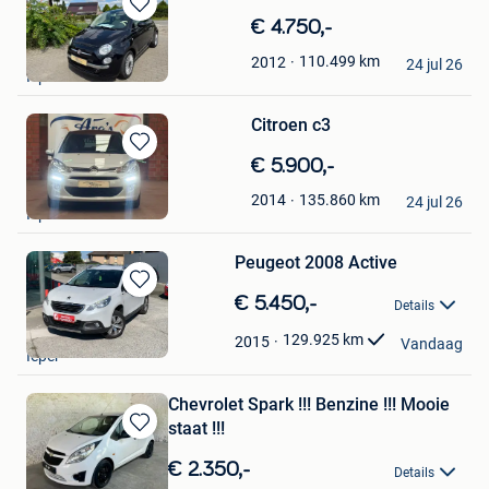
Bewaren
€ 4.750,-
in
Aro’s Auto Garage
110.499
km
2012
Mijn
24 jul 26
Ieper
Favorieten
Citroen c3
Bewaren
€ 5.900,-
in
Aro’s Auto Garage
135.860
km
2014
Mijn
24 jul 26
Ieper
Favorieten
Peugeot 2008 Active
Bewaren
€ 5.450,-
Details
in
forrest
Mijn
129.925
km
2015
Vandaag
Ieper
Favorieten
Chevrolet Spark !!! Benzine !!! Mooie
staat !!!
Bewaren
in
€ 2.350,-
Details
Mijn