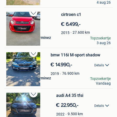
4 aug 26
Ieper
cirtroen c1
Bewaren
in
€ 6.499,-
Mijn
Favorieten
27.600
km
2015
auto's en motoren lerminez
Topzoekertje
3 aug 26
Ieper
bmw 116i M-sport shadow
Bewaren
in
€ 14.990,-
Details
Mijn
Favorieten
76.900
km
2019
auto's en motoren lerminez
Topzoekertje
Vandaag
Ieper
audi A4 35 tfsi
Bewaren
in
€ 22.950,-
Details
Mijn
Favorieten
9.500
km
2022