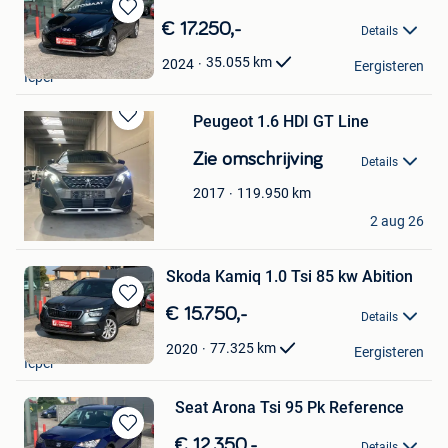
Bewaren
€ 17.250,-
Details
in
forrest
Mijn
35.055
km
2024
Eergisteren
Ieper
Favorieten
Peugeot 1.6 HDI GT Line
Bewaren
in
Zie omschrijving
Details
Mijn
Favorieten
119.950
km
2017
carlos
2 aug 26
Ieper
Skoda Kamiq 1.0 Tsi 85 kw Abition
Bewaren
€ 15.750,-
Details
in
forrest
Mijn
77.325
km
2020
Eergisteren
Ieper
Favorieten
Seat Arona Tsi 95 Pk Reference
Bewaren
€ 12.350,-
Details