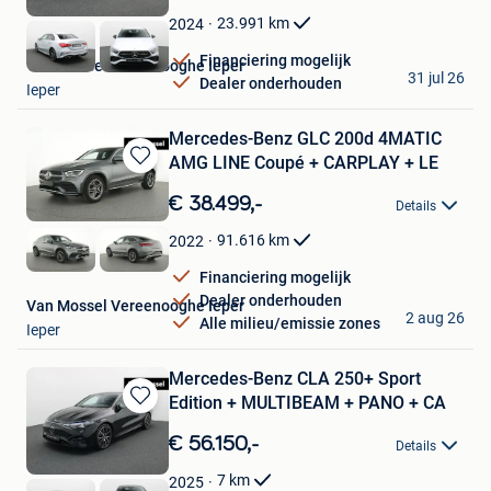
Favorieten
23.991
km
2024
Financiering mogelijk
Van Mossel Vereenooghe Ieper
31 jul 26
Dealer onderhouden
Ieper
Mercedes-Benz GLC 200d 4MATIC
AMG LINE Coupé + CARPLAY + LE
Bewaren
in
€ 38.499,-
Details
Mijn
Favorieten
91.616
km
2022
Financiering mogelijk
Dealer onderhouden
Van Mossel Vereenooghe Ieper
2 aug 26
Alle milieu/emissie zones
Ieper
Mercedes-Benz CLA 250+ Sport
Edition + MULTIBEAM + PANO + CA
Bewaren
in
€ 56.150,-
Details
Mijn
Favorieten
7
km
2025