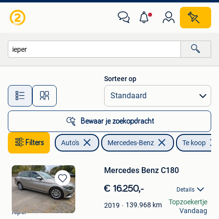
Mercedes-Benz
Sorteer op
Alle afstanden…
Bewaar je zoekopdracht
Filters
Auto's
Mercedes-Benz
Te koop
Mercedes Benz C180
Bewaren
€ 16.250,-
Details
in
frederik legrand
Topzoekertje
Mijn
139.968
km
2019
Vandaag
Ieper
Favorieten