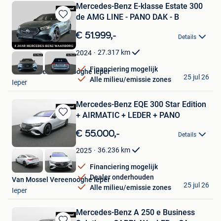
Mercedes-Benz E-klasse Estate 300
de AMG LINE - PANO DAK - B
Bewaren
in
€ 51.999,-
Details
Mijn
Favorieten
27.317
km
2024
Financiering mogelijk
Van Mossel Vereenooghe Ieper
25 jul 26
Alle milieu/emissie zones
Ieper
Mercedes-Benz EQE 300 Star Edition
+ AIRMATIC + LEDER + PANO
Bewaren
in
€ 55.000,-
Details
Mijn
Favorieten
36.236
km
2025
Financiering mogelijk
Dealer onderhouden
Van Mossel Vereenooghe Ieper
25 jul 26
Alle milieu/emissie zones
Ieper
Mercedes-Benz A 250 e Business