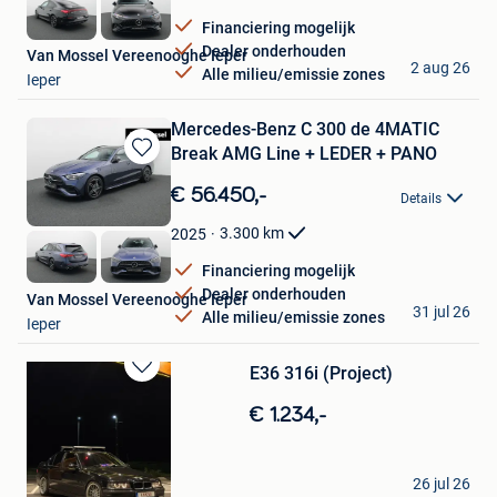
Financiering mogelijk
Dealer onderhouden
Van Mossel Vereenooghe Ieper
2 aug 26
Alle milieu/emissie zones
Ieper
Mercedes-Benz C 300 de 4MATIC
Break AMG Line + LEDER + PANO
Bewaren
in
€ 56.450,-
Details
Mijn
Favorieten
3.300
km
2025
Financiering mogelijk
Dealer onderhouden
Van Mossel Vereenooghe Ieper
31 jul 26
Alle milieu/emissie zones
Ieper
E36 316i (Project)
Bewaren
in
€ 1.234,-
Mijn
Favorieten
Giel Clabau
26 jul 26
Ieper