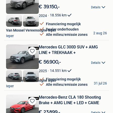
Bewaren
in
€ 39.150,-
Details
Mijn
Favorieten
18.556
km
2024
Financiering mogelijk
Dealer onderhouden
Van Mossel Vereenooghe Ieper
2 aug 26
Alle milieu/emissie zones
Ieper
Mercedes GLC 300D SUV + AMG
LINE + TREKHAAK +
Bewaren
in
€ 56.900,-
Details
Mijn
Favorieten
14.551
km
2025
Financiering mogelijk
Van Mossel Vereenooghe Ieper
31 jul 26
Alle milieu/emissie zones
Ieper
Mercedes-Benz CLA 180 Shooting
Brake + AMG LINE + LED + CAME
Bewaren
in
€ 23.899,-
Details