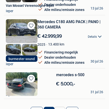
Dealer onderhouden
Van Mossel Vereenooghe Ieper
13 jul 26
Alle milieu/emissie zones
Ieper
Mercedes C180 AMG PACK | PANO |
360 CAMERA
Bewaren
in
€ 42.999,99
Details
Mijn
Favorieten
13.400
km
2025
Financiering mogelijk
Dealer onderhouden
Autohandel Decock
burmester sound
30 jul 26
Alle milieu/emissie zones
Ieper
mercedes s-500
Bewaren
€ 5.000,-
in
john
Mijn
31 jul 26
Ieper
Favorieten