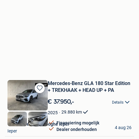
Mercedes-Benz GLA 180 Star Edition
+ TREKHAAK + HEAD UP + PA
Bewaren
in
€ 37.950,-
Details
Mijn
Favorieten
29.880
km
2025
Financiering mogelijk
Van Mossel Vereenooghe Ieper
4 aug 26
Dealer onderhouden
Ieper