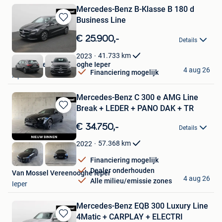
Mercedes-Benz B-Klasse B 180 d
Business Line
Bewaren
in
€ 25.900,-
Details
Mijn
Favorieten
41.733
km
2023
Van Mossel Vereenooghe Ieper
4 aug 26
Financiering mogelijk
Ieper
Mercedes-Benz C 300 e AMG Line
Break + LEDER + PANO DAK + TR
Bewaren
in
€ 34.750,-
Details
Mijn
Favorieten
57.368
km
2022
Financiering mogelijk
Dealer onderhouden
Van Mossel Vereenooghe Ieper
4 aug 26
Alle milieu/emissie zones
Ieper
Mercedes-Benz EQB 300 Luxury Line
4Matic + CARPLAY + ELECTRI