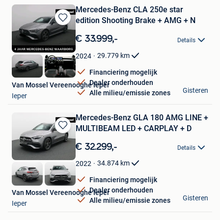
Mercedes-Benz CLA 250e star
edition Shooting Brake + AMG + N
Bewaren
in
€ 33.999,-
Details
Mijn
Favorieten
29.779
km
2024
Financiering mogelijk
Dealer onderhouden
Van Mossel Vereenooghe Ieper
Gisteren
Alle milieu/emissie zones
Ieper
Mercedes-Benz GLA 180 AMG LINE +
MULTIBEAM LED + CARPLAY + D
Bewaren
in
€ 32.299,-
Details
Mijn
Favorieten
34.874
km
2022
Financiering mogelijk
Dealer onderhouden
Van Mossel Vereenooghe Ieper
Gisteren
Alle milieu/emissie zones
Ieper