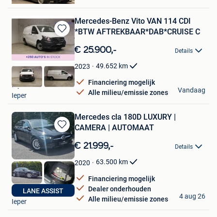
Mercedes-Benz Vito VAN 114 CDI
*BTW AFTREKBAAR*DAB*CRUISE C
Bewaren
in
€ 25.900,-
Details
Mijn
Favorieten
49.652
km
2023
Financiering mogelijk
Ieper
Vandaag
Alle milieu/emissie zones
Ieper
Mercedes cla 180D LUXURY |
CAMERA | AUTOMAAT
Bewaren
in
€ 21.999,-
Details
Mijn
Favorieten
63.500
km
2020
Financiering mogelijk
Dealer onderhouden
LANE ASSIST
Autohandel Decock
4 aug 26
Alle milieu/emissie zones
Ieper