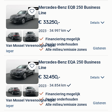
Mercedes-Benz EQB 250 Business
Line
Bewaren
in
€ 33.250,-
Details
Mijn
Favorieten
34.997
km
2023
Financiering mogelijk
Dealer onderhouden
Van Mossel Vereenooghe Ieper
Gisteren
Alle milieu/emissie zones
Ieper
Mercedes-Benz EQA 250 Business
Line
Bewaren
in
€ 32.450,-
Details
Mijn
Favorieten
34.854
km
2023
Financiering mogelijk
Dealer onderhouden
Van Mossel Vereenooghe Ieper
Gisteren
Alle milieu/emissie zones
Ieper