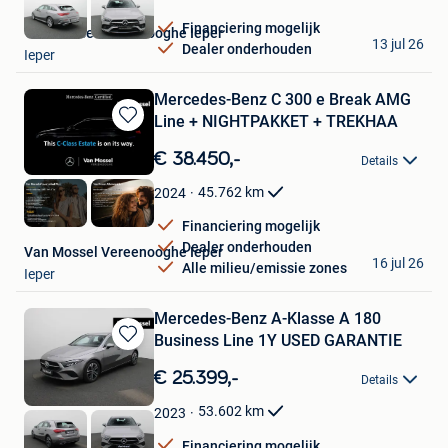
Financiering mogelijk
Van Mossel Vereenooghe Ieper
13 jul 26
Dealer onderhouden
Ieper
Mercedes-Benz C 300 e Break AMG
Line + NIGHTPAKKET + TREKHAA
Bewaren
in
€ 38.450,-
Details
Mijn
Favorieten
45.762
km
2024
Financiering mogelijk
Dealer onderhouden
Van Mossel Vereenooghe Ieper
16 jul 26
Alle milieu/emissie zones
Ieper
Mercedes-Benz A-Klasse A 180
Business Line 1Y USED GARANTIE
Bewaren
in
€ 25.399,-
Details
Mijn
Favorieten
53.602
km
2023
Financiering mogelijk