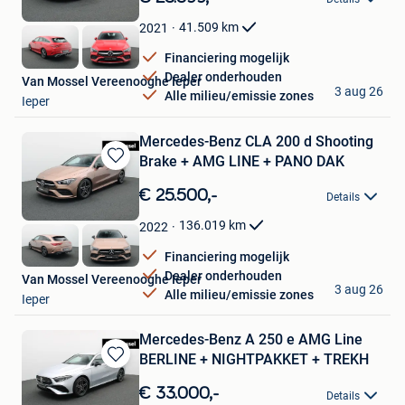
Mijn
Favorieten
41.509
km
2021
Financiering mogelijk
Dealer onderhouden
Van Mossel Vereenooghe Ieper
3 aug 26
Alle milieu/emissie zones
Ieper
Mercedes-Benz CLA 200 d Shooting
Brake + AMG LINE + PANO DAK
Bewaren
in
€ 25.500,-
Details
Mijn
Favorieten
136.019
km
2022
Financiering mogelijk
Dealer onderhouden
Van Mossel Vereenooghe Ieper
3 aug 26
Alle milieu/emissie zones
Ieper
Mercedes-Benz A 250 e AMG Line
BERLINE + NIGHTPAKKET + TREKH
Bewaren
in
€ 33.000,-
Details
Mijn