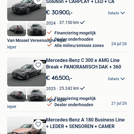
Solution + CARPLAY + LED + CA
Bewaren
in
€ 30.900,-
Details
Mijn
Favorieten
37.150
km
2024
Financiering mogelijk
Dealer onderhouden
Van Mossel Vereenooghe Ieper
24 jul 26
Alle milieu/emissie zones
Ieper
Mercedes-Benz C 300 e AMG Line
Break + PANORAMISCH DAK + 360
Bewaren
in
€ 46.500,-
Details
Mijn
Favorieten
25.242
km
2025
Financiering mogelijk
Van Mossel Vereenooghe Ieper
21 jul 26
Dealer onderhouden
Ieper
Mercedes-Benz A 180 Business Line
+ LEDER + SENSOREN + CAMER
Bewaren