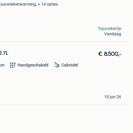
tuurwielverwarming, + 14 opties
Topzoekertje
Vandaag
2.7L
€ 8.500,-
km
Handgeschakeld
Cabriolet
10 jun 26