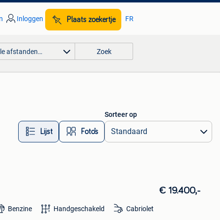
n
Inloggen
FR
Plaats zoekertje
lle afstanden…
Zoek
Sorteer op
Lijst
Foto’s
€ 19.400,-
Benzine
Handgeschakeld
Cabriolet