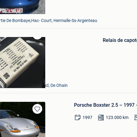
rtie De Bombaye,Hac- Court, Hermalle-Ss-Argenteau
Relais de capo
Bewaren
in
Mijn
Favorieten
ssat
+ Partie De Braine-L'Alleud, De Ohain
Porsche Boxster 2.5 – 1997 
Bewaren
1997
123.000
km
in
Mijn
Favorieten