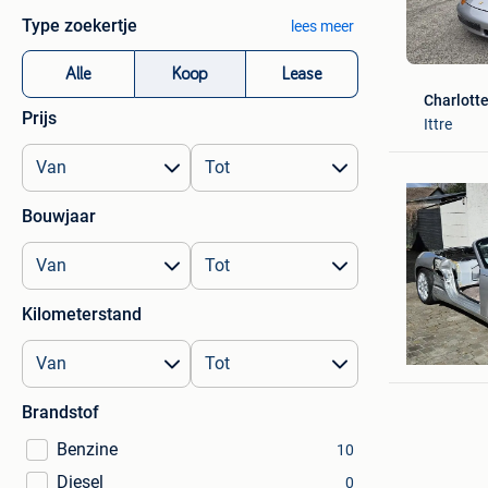
Type zoekertje
lees meer
Alle
Koop
Lease
Charlott
Prijs
Ittre
Bouwjaar
Kilometerstand
J.Hens
Wuustwe
Brandstof
Benzine
10
Diesel
0