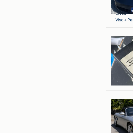
Evren
Vise + Pa
Félix Tro
Waterloo 