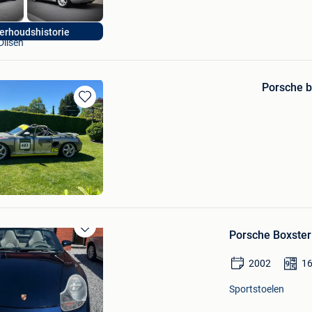
YQ Autosport
erhoudshistorie
Dilsen
Porsche b
Bewaren
in
Mijn
Favorieten
Porsche Boxster
Bewaren
in
2002
1
Mijn
Favorieten
Sportstoelen