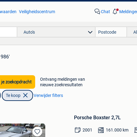
waarden
Veiligheidscentrum
Chat
Meldinge
Auto's
A
 986'
Ontvang meldingen van
 je zoekopdracht
nieuwe zoekresultaten
Te koop
Verwijder filters
Porsche Boxster 2,7L
2001
161.000
km