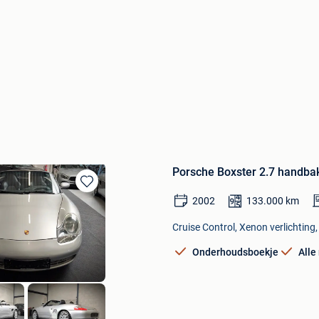
Porsche Boxster 2.7 handbak
Bewaren
2002
133.000
km
in
Mijn
Cruise Control, Xenon verlichting
Favorieten
Onderhoudsboekje
Alle