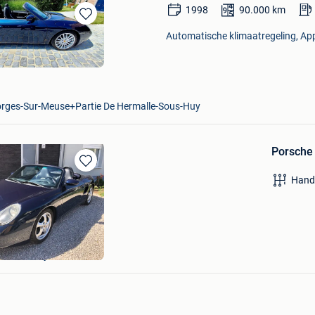
1998
90.000
km
Bewaren
Automatische klimaatregeling, App
in
Mijn
Favorieten
orges-Sur-Meuse+Partie De Hermalle-Sous-Huy
Porsche
Bewaren
Hand
in
Mijn
Favorieten
e+Deel Zwijnaarde