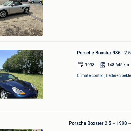
Bewaren
in
Mijn
Favorieten
ge
Bewaren
in
Porsche Boxster 986 - 2.
Mijn
Favorieten
1998
148.645
km
Climate control, Lederen bekl
Porsche Boxster 2.5 – 1998 –