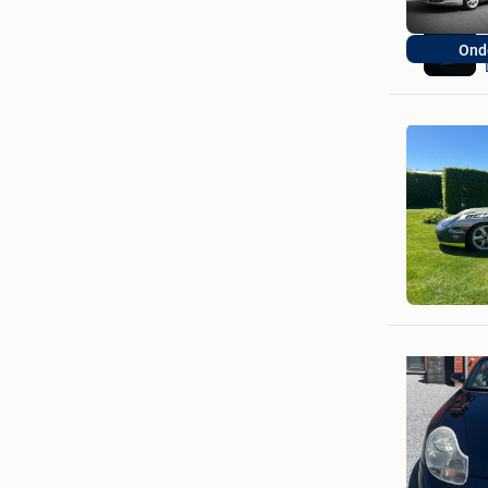
Ond
Roel
Ranst