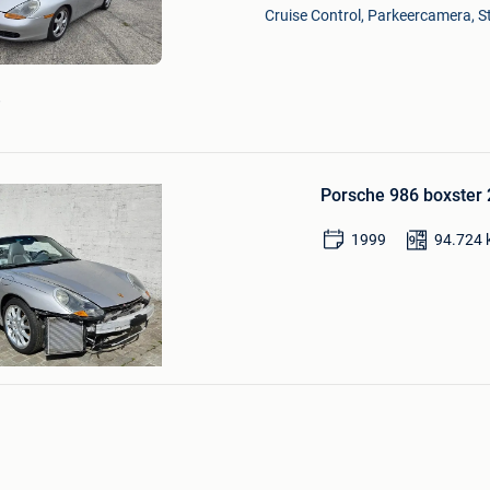
Bewaren
Cruise Control, Parkeercamera, S
in
Mijn
Favorieten
e
Bewaren
in
Mijn
Favorieten
Porsche 986 boxster 
1999
94.724
zel