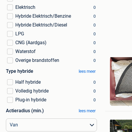
Elektrisch
0
Hybride Elektrisch/Benzine
0
Hybride Elektrisch/Diesel
0
LPG
0
CNG (Aardgas)
0
Waterstof
0
Overige brandstoffen
0
Type hybride
lees meer
Half hybride
0
Volledig hybride
0
2fast4yo
Plug-in hybride
0
Antwerp
Actieradius (min.)
lees meer