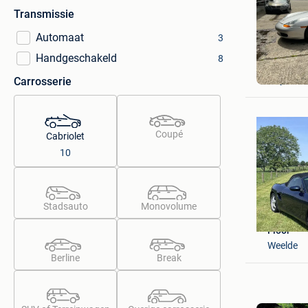
Transmissie
Automaat
3
Handgeschakeld
8
My Vinta
Huy
Carrosserie
Coupé
Cabriolet
10
Stadsauto
Monovolume
Floor
Weelde
Berline
Break