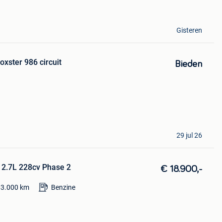
Gisteren
oxster 986 circuit
Bieden
29 jul 26
 2.7L 228cv Phase 2
€ 18.900,-
63.000
km
Benzine