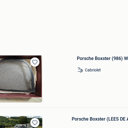
Porsche Boxster (986) W
Bewaren
Cabriolet
in
Mijn
Favorieten
u
en
Porsche Boxster (LEES D