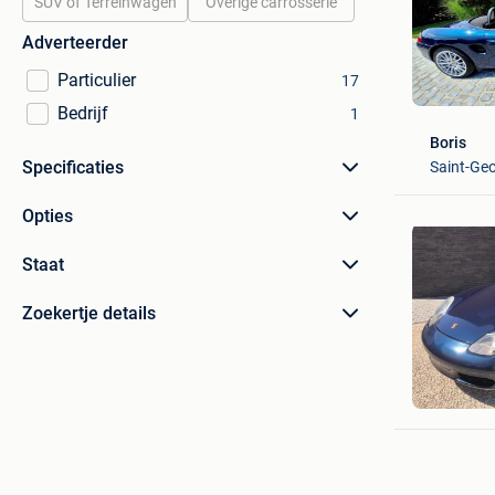
SUV of Terreinwagen
Overige carrosserie
Adverteerder
Particulier
17
Bedrijf
1
Boris
Specificaties
Saint-Ge
Opties
Staat
Zoekertje details
Timo
Merelbek