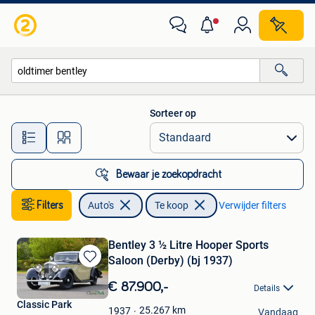
Auto's
Sorteer op
Alle afstanden…
Bewaar je zoekopdracht
Filters
Auto's
Te koop
Verwijder filters
Bentley 3 ½ Litre Hooper Sports
Saloon (Derby) (bj 1937)
Bewaren
in
€ 87.900,-
Details
Mijn
Classic Park
Favorieten
25.267
km
1937
Vandaag