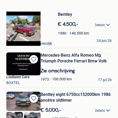
Bewaren
in
Mijn
Bentley
Favorieten
€ 4.500,-
Details
140.000
km
1986
anthony
24 jun 26
Aarschot + Deel Begijnendijk
Mercedes-Benz Alfa Romeo Mg
Triumph Porsche Ferrari Bmw Volk
Bewaren
in
Zie omschrijving
Mijn
Loubann Cars
Favorieten
100.000
km
1973
17 jul 26
BOXTEL
Bentley eight 6750cc152000km 1986
ancêtre oldtimer
Bewaren
in
€ 5.000,-
Details
Mijn
JCARS
Favorieten