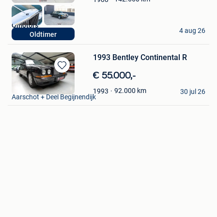
Mijn
Favorieten
Qmotors
4 aug 26
Oldtimer
Beringen
1993 Bentley Continental R
Bewaren
€ 55.000,-
in
Oldtimers Gilis
92.000
km
1993
Mijn
30 jul 26
Aarschot + Deel Begijnendijk
Favorieten