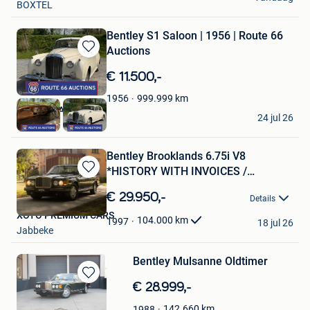
BOXTEL
Bentley S1 Saloon | 1956 | Route 66
Auctions
Bewaren
in
€ 11.500,-
Mijn
Favorieten
999.999
km
1956
Route 66 Auctions
24 jul 26
Waalwijk
Bentley Brooklands 6.75i V8
*HISTORY WITH INVOICES /
Bewaren
BELGIAN
in
€ 29.950,-
Details
Mijn
XOTO PREMIUM CARS
Favorieten
104.000
km
1997
18 jul 26
Jabbeke
Bentley Mulsanne Oldtimer
Bewaren
€ 28.999,-
in
142.660
km
1988