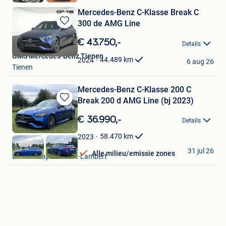
Mercedes-Benz C-Klasse Break C
300 de AMG Line
Bewaren
in
€ 43.750,-
Details
Mijn
GMS Mercedes-Benz Tienen
Favorieten
44.489
km
2024
6 aug 26
Tienen
Mercedes-Benz C-Klasse 200 C
Break 200 d AMG Line (bj 2023)
Bewaren
in
€ 36.990,-
Details
Mijn
Favorieten
58.470
km
2023
B Cars
31 jul 26
Alle milieu/emissie zones
Lasne-Chapelle-Saint-Lambert