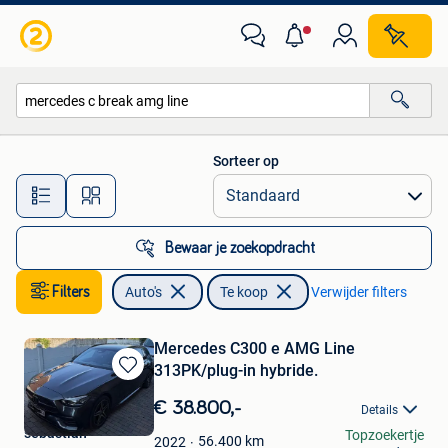
Auto's
Sorteer op
Alle afstanden…
Bewaar je zoekopdracht
Filters
Auto's
Te koop
Verwijder filters
Mercedes C300 e AMG Line
313PK/plug-in hybride.
Bewaren
in
€ 38.800,-
Details
Mijn
sebastian
Topzoekertje
Favorieten
56.400
km
2022