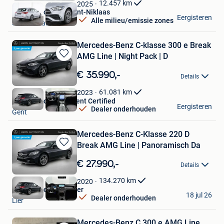
Favorieten
12.457
km
2025
Hedin Automotive Sint-Niklaas
Eergisteren
Alle milieu/emissie zones
Sint-Niklaas
Mercedes-Benz C-klasse 300 e Break
AMG Line | Night Pack | D
Bewaren
in
€ 35.990,-
Details
Mijn
Favorieten
61.081
km
2023
Hedin Automotive Gent Certified
Eergisteren
Dealer onderhouden
Gent
Mercedes-Benz C-Klasse 220 D
Break AMG Line | Panoramisch Da
Bewaren
in
€ 27.990,-
Details
Mijn
Favorieten
134.270
km
2020
Hedin Automotive Lier
18 jul 26
Dealer onderhouden
Lier
Mercedes-Benz C 300 e AMG Line