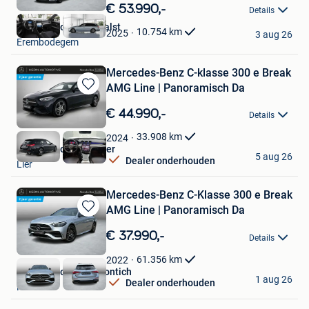
in
€ 53.990,-
Details
Mijn
Hedin Automotive Aalst
Favorieten
10.754
km
2025
3 aug 26
Erembodegem
Mercedes-Benz C-klasse 300 e Break
AMG Line | Panoramisch Da
Bewaren
in
€ 44.990,-
Details
Mijn
Favorieten
33.908
km
2024
Hedin Automotive Lier
5 aug 26
Dealer onderhouden
Lier
Mercedes-Benz C-Klasse 300 e Break
AMG Line | Panoramisch Da
Bewaren
in
€ 37.990,-
Details
Mijn
Favorieten
61.356
km
2022
Hedin Automotive Kontich
1 aug 26
Dealer onderhouden
Kontich