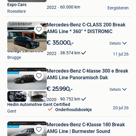
Mijn
Expo Cars
Favorieten
60.000
km
2022
Eergisteren
Roeselare
Mercedes-Benz C-CLASS 200 Break
AMG Line * 360° * DISTRONIC
Bewaren
in
€ 35.000,-
Details
Mijn
Garage Lambrecht
Favorieten
38.574
km
2022
11 jul 26
Brugge
Mercedes-Benz C-klasse 300 e Break
AMG Line Panoramisch Dak
Bewaren
in
€ 25.990,-
Details
Mijn
Favorieten
90.752
km
2020
Hedin Automotive Gent Certified
20 jul 26
Onderhoudsboekje
Gent
Mercedes-Benz C-Klasse 180 Break
AMG Line | Burmester Sound
Bewaren