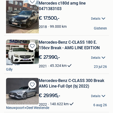
Mercedes c180d amg line
Bewaren
0471383103
in
Mijn
€ 17.500,-
Details
Favorieten
A
99.000
km
2018
Gisteren
Schoten
Mercedes-Benz C-CLASS 180 E.
156cv Break - AMG LINE EDITION
Bewaren
in
€ 27.990,-
Details
Mijn
Sadi-Car
Favorieten
45.324
km
2021
23 jul 26
Gilly
Mercedes-Benz C-CLASS 300 Break
AMG Line-Full Opt (bj 2022)
Bewaren
in
€ 29.995,-
Details
Mijn
Lazoore-Cars
Favorieten
140.622
km
2022
6 aug 26
Nieuwpoort+Deel Westende