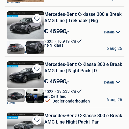
Bilstain
Favorieten
Mercedes-Benz C-klasse 300 e Break
AMG Line | Trekhaak | Nig
Bewaren
in
€ 46.990,-
Details
Mijn
Favorieten
16.919
km
2025
Hedin Automotive Sint-Niklaas
6 aug 26
Sint-Niklaas
Mercedes-Benz C-Klasse 300 e Break
AMG Line | Night Pack | D
Bewaren
in
€ 46.990,-
Details
Mijn
Favorieten
39.533
km
2023
Hedin Automotive Gent Certified
6 aug 26
Dealer onderhouden
Gent
Mercedes-Benz C-Klasse 300 e Break
AMG Line Night Pack | Pan
Bewaren