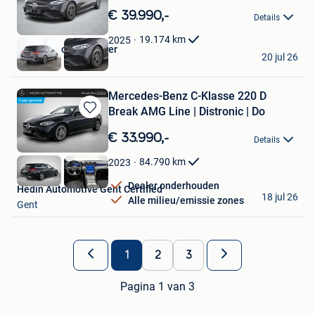
in
€ 39.990,-
Details
Mijn
Favorieten
19.174
km
2025
Hedin Automotive Lier
20 jul 26
Lier
Mercedes-Benz C-Klasse 220 D
Break AMG Line | Distronic | Do
Bewaren
in
€ 33.990,-
Details
Mijn
Favorieten
84.790
km
2023
Dealer onderhouden
Hedin Automotive Gent Certified
18 jul 26
Alle milieu/emissie zones
Gent
1
2
3
Pagina 1 van 3