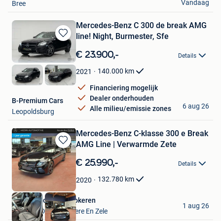
Vandaag
Bree
Mercedes-Benz C 300 de break AMG
line! Night, Burmester, Sfe
Bewaren
in
€ 23.900,-
Details
Mijn
Favorieten
140.000
km
2021
Financiering mogelijk
Dealer onderhouden
B-Premium Cars
6 aug 26
Alle milieu/emissie zones
Leopoldsburg
Mercedes-Benz C-klasse 300 e Break
AMG Line | Verwarmde Zete
Bewaren
in
€ 25.990,-
Details
Mijn
Favorieten
132.780
km
2020
Hedin Automotive Lokeren
1 aug 26
Lokeren+Deel Overmere En Zele