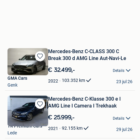
Mercedes-Benz C-CLASS 300 C
Break 300 d AMG Line Aut-Navi-Le
Bewaren
in
€ 32.499,-
Details
Mijn
GMA Cars
Favorieten
103.352
km
2022
23 jul 26
Genk
Mercedes-Benz C-Klasse 300 e l
AMG Line l Camera l Trekhaak
Bewaren
in
€ 25.999,-
Details
Mijn
TR Premium Cars
Favorieten
92.155
km
2021
29 jul 26
Lede