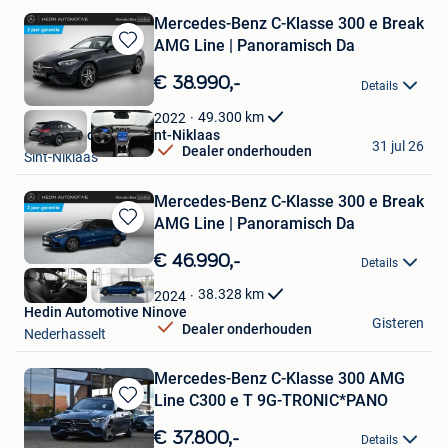
Mercedes-Benz C-Klasse 300 e Break
AMG Line | Panoramisch Da
Bewaren
in
€ 38.990,-
Details
Mijn
Favorieten
49.300
km
2022
Hedin Automotive Sint-Niklaas
31 jul 26
Dealer onderhouden
Sint-Niklaas
Mercedes-Benz C-Klasse 300 e Break
AMG Line | Panoramisch Da
Bewaren
in
€ 46.990,-
Details
Mijn
Favorieten
38.328
km
2024
Hedin Automotive Ninove
Gisteren
Dealer onderhouden
Nederhasselt
Mercedes-Benz C-Klasse 300 AMG
Line C300 e T 9G-TRONIC*PANO
Bewaren
in
€ 37.800,-
Details