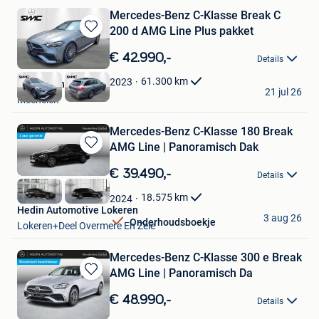
Mercedes-Benz C-Klasse Break C
200 d AMG Line Plus pakket
Bewaren
in
€ 42.990,-
Details
Mijn
Favorieten
61.300
km
2023
SMC Mechelen
21 jul 26
Mechelen
Mercedes-Benz C-Klasse 180 Break
AMG Line | Panoramisch Dak
Bewaren
in
€ 39.490,-
Details
Mijn
Favorieten
18.575
km
2024
Hedin Automotive Lokeren
3 aug 26
Onderhoudsboekje
Lokeren+Deel Overmere En Zele
Mercedes-Benz C-Klasse 300 e Break
AMG Line | Panoramisch Da
Bewaren
in
€ 48.990,-
Details
Mijn