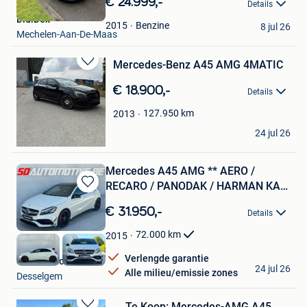
€ 24.999,-
Details
Mijn
DidiDex
Favorieten
Benzine
2015
8 jul 26
Mechelen-Aan-De-Maas
Mercedes-Benz A45 AMG 4MATIC
Bewaren
in
€ 18.900,-
Details
Mijn
Favorieten
127.950
km
2013
Leon
24 jul 26
Poperinge
Mercedes A45 AMG ** AERO /
RECARO / PANODAK / HARMAN KAR
Bewaren
**
in
€ 31.950,-
Details
Mijn
Favorieten
72.000
km
2015
Verlengde garantie
SD Automotive
24 jul 26
Alle milieu/emissie zones
Desselgem
Te Koop: Mercedes-AMG A45