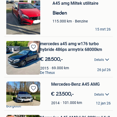
A45 amg Miltek utilitaire
in
Mijn
Bieden
Favorieten
Benzine
115.000
km
Corentin
15 mrt 26
Fontenoy
mercedes a45 amg w176 turbo
hybride 486ps armytrix 68000km
Bewaren
in
€ 28.500,-
Details
Mijn
Favorieten
Spa auto service
69.000
km
2015
26 jul 26
Spa + Partie De Sart, De Theux
Mercedes-Benz A45 AMG
Bewaren
€ 23.500,-
Details
in
Owen
Mijn
101.000
km
2014
12 jan 26
Borgloon
Favorieten