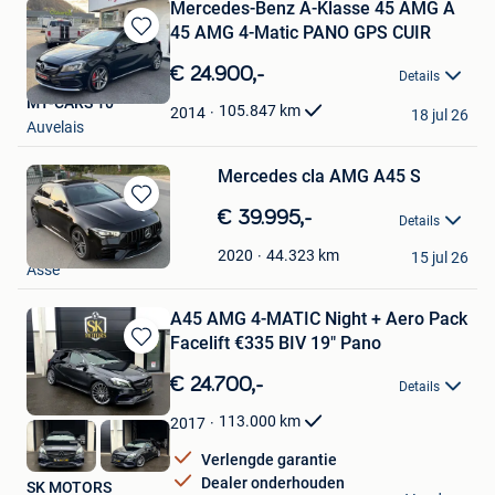
Mercedes-Benz A-Klasse 45 AMG A
45 AMG 4-Matic PANO GPS CUIR
Bewaren
in
€ 24.900,-
Details
Mijn
MY-CARS 10
Favorieten
105.847
km
2014
18 jul 26
Auvelais
Mercedes cla AMG A45 S
Bewaren
€ 39.995,-
Details
in
Carlogics
Mijn
44.323
km
2020
15 jul 26
Asse
Favorieten
A45 AMG 4-MATIC Night + Aero Pack
Facelift €335 BIV 19" Pano
Bewaren
in
€ 24.700,-
Details
Mijn
Favorieten
113.000
km
2017
Verlengde garantie
Dealer onderhouden
SK MOTORS