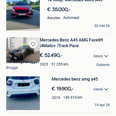
Bewaren
in
€ 35.000,-
Mijn
Favorieten
Automaat
Benzine
ingrid
26 mei 26
Alken
Mercedes-Benz A45 AMG Facelift
|4Matic+ |Track Pace
Bewaren
in
€ 52.490,-
Details
Mijn
MC Garage Brugge
Favorieten
31.255
km
2023
Gisteren
Brugge
Bewaren
Mercedes benz amg a45
in
Mijn
€ 19.900,-
Favorieten
Details
149.410
km
2015
cosmin
19 apr 26
Turnhout
Bewaren