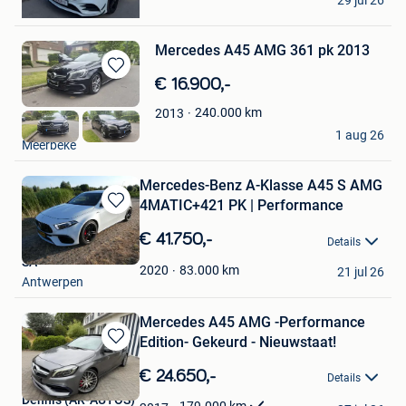
29 jul 26
Feluy
Mercedes A45 AMG 361 pk 2013
Bewaren
€ 16.900,-
in
240.000
km
2013
Mijn
Euro trad
Favorieten
1 aug 26
Meerbeke
Mercedes-Benz A-Klasse A45 S AMG
4MATIC+421 PK | Performance
Bewaren
in
€ 41.750,-
Details
Mijn
SA
Favorieten
83.000
km
2020
21 jul 26
Antwerpen
Mercedes A45 AMG -Performance
Edition- Gekeurd - Nieuwstaat!
Bewaren
in
€ 24.650,-
Details
Mijn
Dennis (AR-AUTOS)
Favorieten