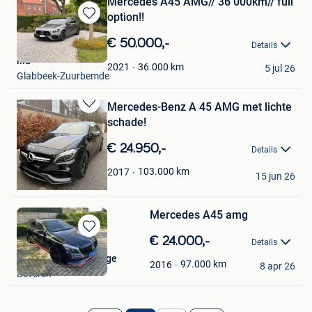
Mercedes A45 AMG// 36 000km// full
option!!
Bewaren
in
€ 50.000,-
Details
Mijn
ilia
Favorieten
36.000
km
2021
5 jul 26
Glabbeek-Zuurbemde
Mercedes-Benz A 45 AMG met lichte
Bewaren
schade!
in
Mijn
€ 24.950,-
Details
Favorieten
Torpedo
103.000
km
2017
15 jun 26
Genk
Mercedes A45 amg
Bewaren
€ 24.000,-
Details
in
Dylan van Leuvenhage
Mijn
97.000
km
2016
8 apr 26
Beveren
Favorieten