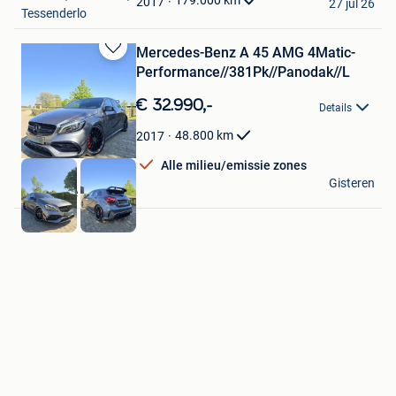
179.000
km
2017
27 jul 26
Tessenderlo
Mercedes-Benz A 45 AMG 4Matic-
Bewaren
Performance//381Pk//Panodak//L
in
Mijn
€ 32.990,-
Details
Favorieten
48.800
km
2017
Alle milieu/emissie zones
Dr Cars
Gisteren
Elverdinge