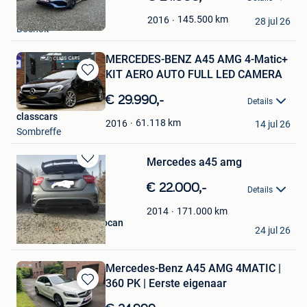
in
Davy
Mijn
145.500
km
2016
28 jul 26
Bocholt
Favorieten
MERCEDES-BENZ A45 AMG 4-Matic+
KIT AERO AUTO FULL LED CAMERA
Bewaren
in
€ 29.990,-
Details
Mijn
classcars
Favorieten
61.118
km
2016
14 jul 26
Sombreffe
Mercedes a45 amg
Bewaren
in
€ 22.000,-
Details
Mijn
Favorieten
171.000
km
2014
Df Autonet Dimitri Focan
24 jul 26
Ciney
Mercedes-Benz A45 AMG 4MATIC |
360 PK | Eerste eigenaar
Bewaren
in