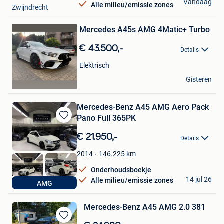
Vandaag
Alle milieu/emissie zones
Zwijndrecht
Bewaren
Mercedes A45s AMG 4Matic+ Turbo
in
Mijn
€ 43.500,-
Favorieten
Details
Elektrisch
denis
Gisteren
Schoten
Mercedes-Benz A45 AMG Aero Pack
Pano Full 365PK
Bewaren
in
€ 21.950,-
Details
Mijn
Favorieten
146.225
km
2014
Onderhoudsboekje
NASCARS
14 jul 26
Alle milieu/emissie zones
AMG
Binkom
Mercedes-Benz A45 AMG 2.0 381