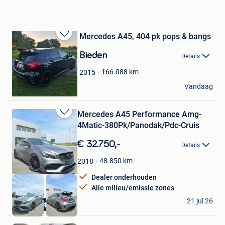
Mercedes A45, 404 pk pops & bangs
Bewaren
in
Bieden
Details
Mijn
Favorieten
166.088
km
2015
S.E.
Vandaag
Olen
Mercedes A45 Performance Amg-
Bewaren
4Matic-380Pk/Panodak/Pdc-Cruis
in
Mijn
€ 32.750,-
Details
Favorieten
48.850
km
2018
Dealer onderhouden
Alle milieu/emissie zones
Dr Cars
21 jul 26
Slechts 48850km
Ieper