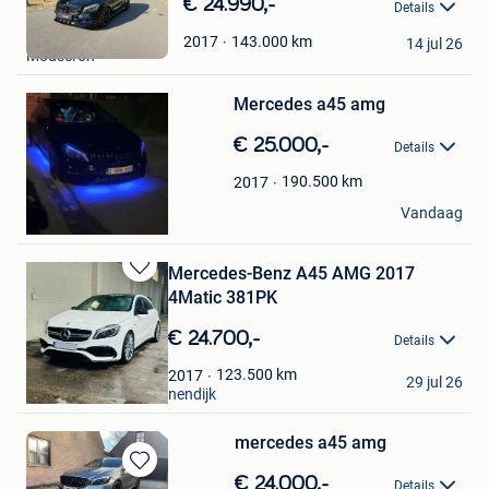
Bewaren
€ 24.990,-
Details
in
vugane
Mijn
143.000
km
2017
14 jul 26
Mouscron
Favorieten
Bewaren
Mercedes a45 amg
in
Mijn
€ 25.000,-
Favorieten
Details
190.500
km
2017
Branco Bol
Vandaag
Boom
Mercedes-Benz A45 AMG 2017
Bewaren
4Matic 381PK
in
Mijn
€ 24.700,-
Details
Favorieten
Ferre Fleerackers
123.500
km
2017
29 jul 26
Aarschot + Deel Begijnendijk
mercedes a45 amg
Bewaren
€ 24.000,-
Details