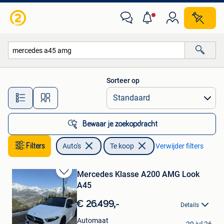
Auto's
Sorteer op
Alle afstanden…
Bewaar je zoekopdracht
Filters
Auto's
Te koop
Verwijder filters
Mercedes Klasse A200 AMG Look
Bewaren
A45
in
Mijn
€ 26.499,-
Details
Favorieten
CLR
Automaat