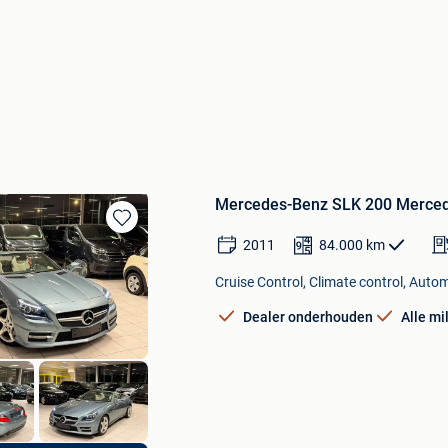
Mercedes-Benz SLK 200 Merced
Bewaren
2011
84.000
km
in
Mijn
Cruise Control, Climate control, Auto
Favorieten
Dealer onderhouden
Alle mi