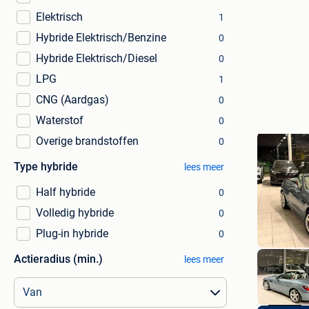
Elektrisch
1
Hybride Elektrisch/Benzine
0
Hybride Elektrisch/Diesel
0
LPG
1
CNG (Aardgas)
0
Waterstof
0
Overige brandstoffen
0
Type hybride
lees meer
Half hybride
0
Volledig hybride
0
Plug-in hybride
0
Actieradius (min.)
lees meer