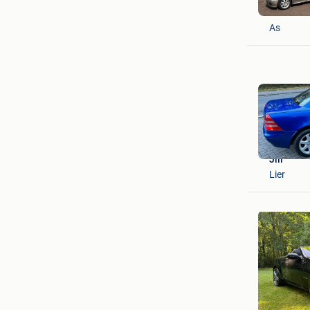
RW Auto
As
Jill
Lier