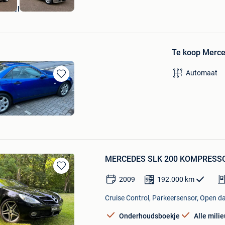
mobiel
Te koop Merce
Automaat
Bewaren
in
Mijn
Favorieten
MERCEDES SLK 200 KOMPRESSOR
Bewaren
2009
192.000
km
in
Mijn
Cruise Control, Parkeersensor, Open da
Favorieten
Onderhoudsboekje
Alle mili