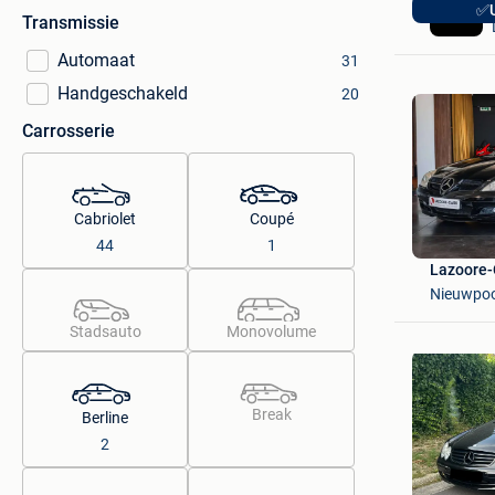
✅U
Transmissie
Automaat
31
Handgeschakeld
20
Carrosserie
Cabriolet
Coupé
44
1
Lazoore-
Nieuwpoo
Stadsauto
Monovolume
Break
Berline
2