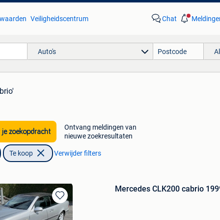
waarden
Veiligheidscentrum
Chat
Meldinge
Auto's
A
brio'
Ontvang meldingen van
 je zoekopdracht
nieuwe zoekresultaten
Te koop
Verwijder filters
Mercedes CLK200 cabrio 199
Bewaren
in