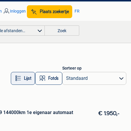
n
Inloggen
FR
Plaats zoekertje
lle afstanden…
Zoek
Sorteer op
Lijst
Foto’s
9 144000km 1e eigenaar automaat
€ 1.950,-