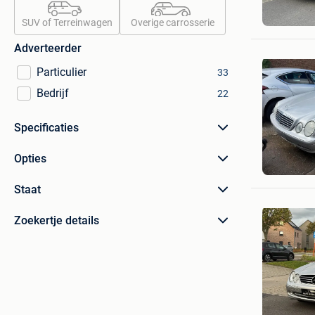
Adrien
Asse
SUV of Terreinwagen
Overige carrosserie
Adverteerder
Particulier
33
Bedrijf
22
Specificaties
Clk
Opties
Zavente
Staat
Zoekertje details