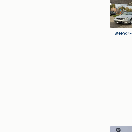
Auto Mob
Steenokk