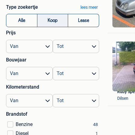
Type zoekertje
lees meer
Poulette
Alle
Koop
Lease
Asse
Prijs
Bouwjaar
Kilometerstand
Ruby Sp
Dilsen
Brandstof
Benzine
48
Diesel
1