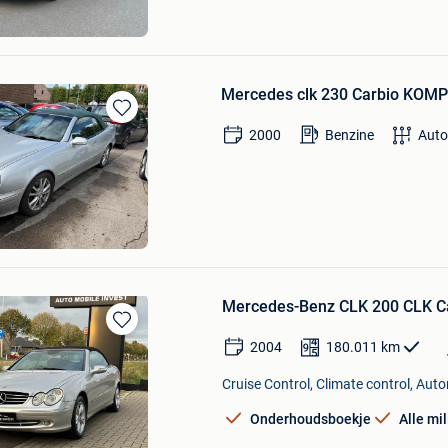
Mercedes clk 230 Carbio KO
Bewaren
2000
Benzine
Aut
in
Mijn
Favorieten
m
Mercedes-Benz CLK 200 CLK C
Bewaren
2004
180.011
km
in
Mijn
Cruise Control, Climate control, Aut
Favorieten
Onderhoudsboekje
Alle mi