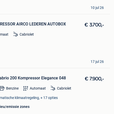
10 jul 26
MPRESSOR AIRCO LEDEREN AUTOBOX
€ 3.700,-
omaat
Cabriolet
17 jul 26
abrio 200 Kompressor Elegance 048
€ 7.900,-
Benzine
Automaat
Cabriolet
omatische klimaatregeling, + 17 opties
lieu/emissie zones