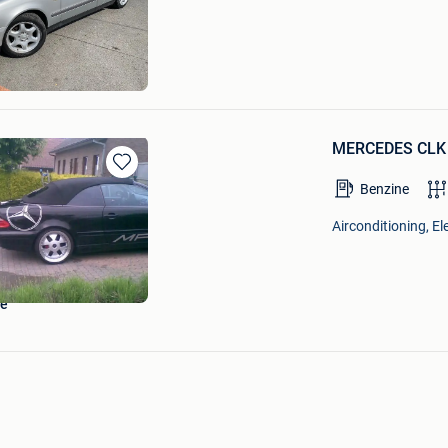
Mijn
Favorieten
MERCEDES CLK
Bewaren
Benzine
in
Mijn
Airconditioning, E
Favorieten
ee