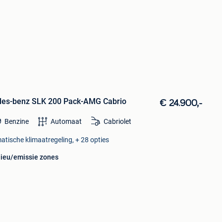
es-benz SLK 200 Pack-AMG Cabrio
€ 24.900,-
Benzine
Automaat
Cabriolet
matische klimaatregeling, + 28 opties
lieu/emissie zones