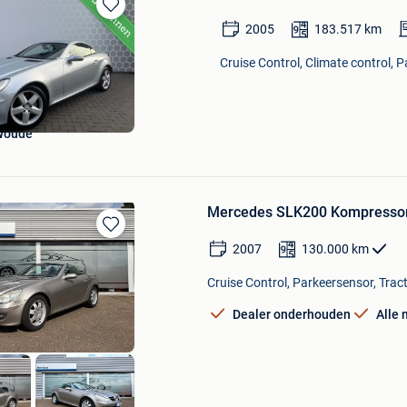
Bewaren
2005
183.517
km
in
Mijn
Cruise Control, Climate control, 
Favorieten
Woude
Mercedes SLK200 Kompressor 
Bewaren
2007
130.000
km
in
Mijn
Cruise Control, Parkeersensor, Tract
Favorieten
Dealer onderhouden
Alle 