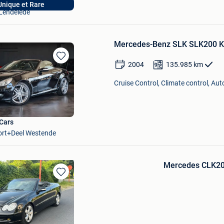
Hak Auto
nique et Rare
Lendelede
Mercedes-Benz SLK SLK200 Ko
2004
135.985
km
Bewaren
in
Cruise Control, Climate control, Au
Mijn
Favorieten
Cars
rt+Deel Westende
Mercedes CLK20
Bewaren
in
Mijn
Favorieten