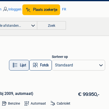
n
Inloggen
FR
Plaats zoekertje
lle afstanden…
Zoek
Sorteer op
Lijst
Foto’s
 (bj 2009, automaat)
€ 99.950,-
Benzine
Automaat
Cabriolet