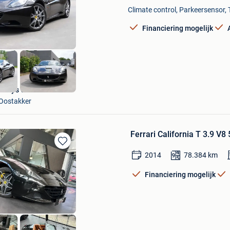
Mijn
Climate control, Parkeersensor, 
Favorieten
Financiering mogelijk
Kelly's Cars
Oostakker
Ferrari California T 3.9 V8 
Bewaren
2014
78.384
km
in
Mijn
Financiering mogelijk
Favorieten