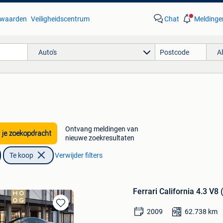
waarden
Veiligheidscentrum
Chat
Meldinge
Auto's
A
Ontvang meldingen van
 je zoekopdracht
nieuwe zoekresultaten
Te koop
Verwijder filters
Ferrari California 4.3 V8
2009
62.738
km
Bewaren
in