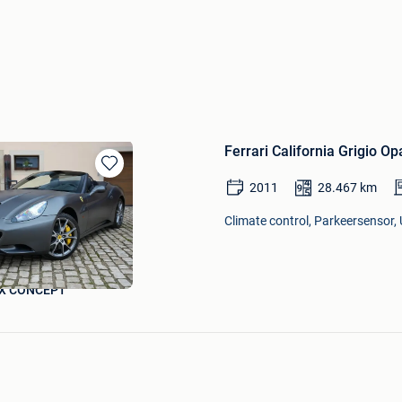
Ferrari California Grigio 
Bewaren
2011
28.467
km
in
Mijn
Climate control, Parkeersensor, 
Favorieten
X CONCEPT