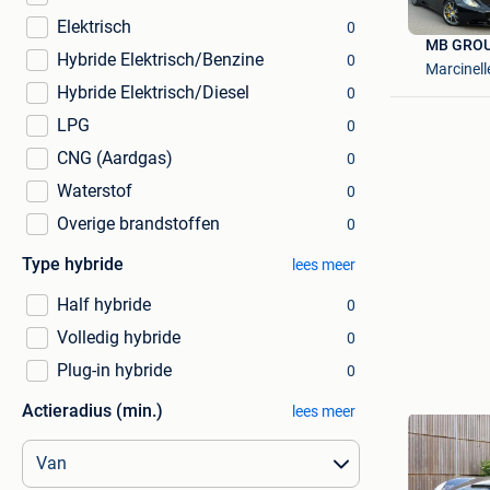
Elektrisch
0
MB GRO
Hybride Elektrisch/Benzine
0
Marcinell
Hybride Elektrisch/Diesel
0
LPG
0
CNG (Aardgas)
0
Waterstof
0
Overige brandstoffen
0
Type hybride
lees meer
Half hybride
0
Volledig hybride
0
Plug-in hybride
0
Actieradius (min.)
lees meer