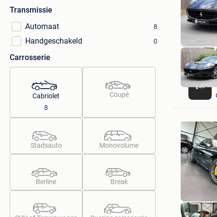
Transmissie
Automaat
8
Handgeschakeld
0
Carrosserie
Coupé
Cabriolet
8
Stadsauto
Monovolume
Berline
Break