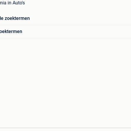
rnia in Auto's
de zoektermen
zoektermen