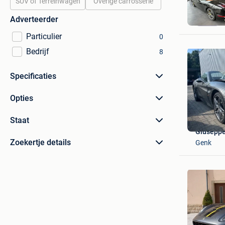
SUV of Terreinwagen
Overige carrosserie
Adverteerder
Particulier
0
Bedrijf
8
Specificaties
Opties
Staat
Giusepp
Zoekertje details
Genk