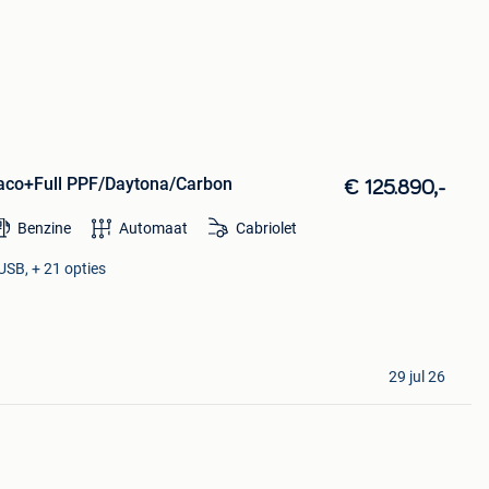
Opaco+Full PPF/Daytona/Carbon
€ 125.890,-
Benzine
Automaat
Cabriolet
USB, + 21 opties
29 jul 26