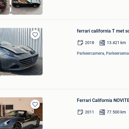
B&o Motors
Kuurne
ferrari california T met 
Bewaren
2018
13.421
km
in
Mijn
Parkeercamera, Parkeersensor
Favorieten
e
Ferrari California NOVIT
Bewaren
2011
77.500
km
in
Mijn
Favorieten