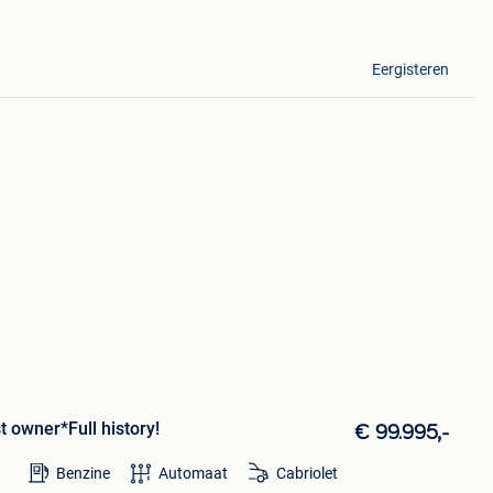
Eergisteren
st owner*Full history!
€ 99.995,-
Benzine
Automaat
Cabriolet