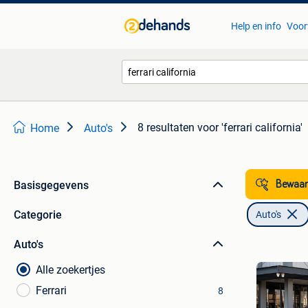
Help en info
Voor
8 resultaten
voor 'ferrari california'
Home
Auto's
Basisgegevens
Bewaar
Categorie
Auto's
Auto's
Alle zoekertjes
Ferrari
8