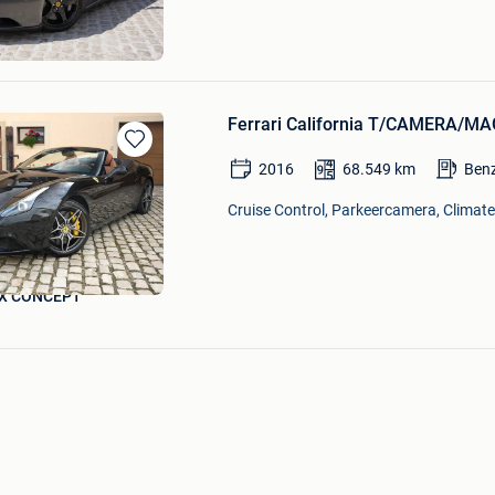
X CONCEPT
Ferrari California T/CAMERA/
Bewaren
2016
68.549
km
Ben
in
Mijn
Cruise Control, Parkeercamera, Climate 
Favorieten
X CONCEPT