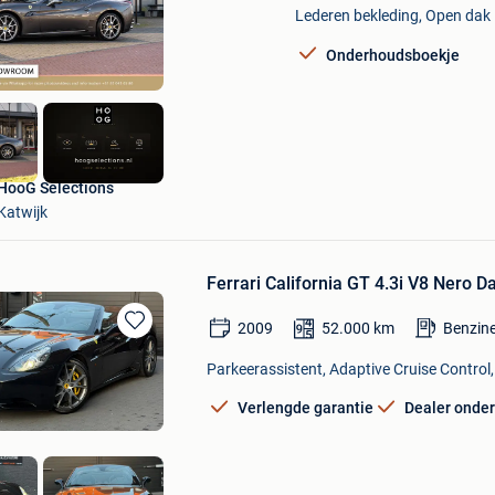
Lederen bekleding, Open dak
Mijn
Favorieten
Onderhoudsboekje
HooG Selections
Katwijk
Ferrari California GT 4.3i V8 Nero 
2009
52.000
km
Benzin
Bewaren
in
Parkeerassistent, Adaptive Cruise Control,
Mijn
Favorieten
Verlengde garantie
Dealer onde