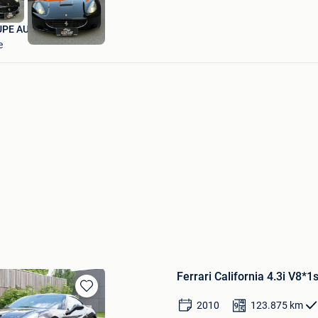
UPE AUTOMOBILE
e
Ferrari California 4.3i V8*1
Bewaren
2010
123.875
km
in