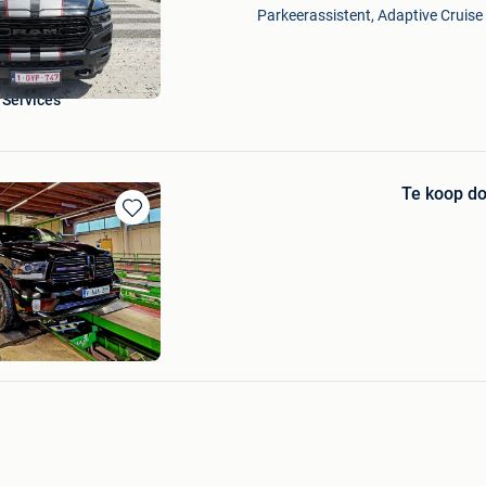
Mijn
Parkeerassistent, Adaptive Cruise 
Favorieten
rServices
Te koop d
Bewaren
in
Mijn
Favorieten
rt+Deel Westende