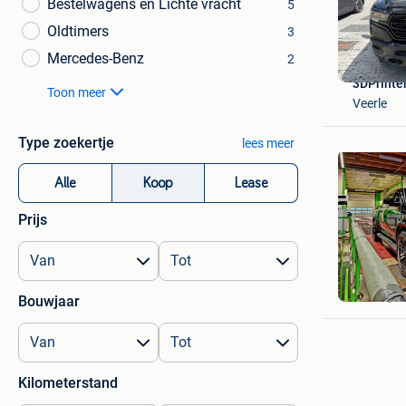
Bestelwagens en Lichte vracht
5
Oldtimers
3
Mercedes-Benz
2
3DPrinte
Toon meer
Veerle
Type zoekertje
lees meer
Alle
Koop
Lease
Prijs
jp
Nieuwpoo
Bouwjaar
Kilometerstand