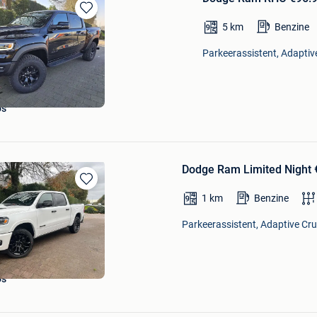
Bewaren
5
km
Benzine
in
Mijn
Parkeerassistent, Adaptive
Favorieten
's
Dodge Ram Limited Night €
Bewaren
1
km
Benzine
in
Mijn
Parkeerassistent, Adaptive Crui
Favorieten
's