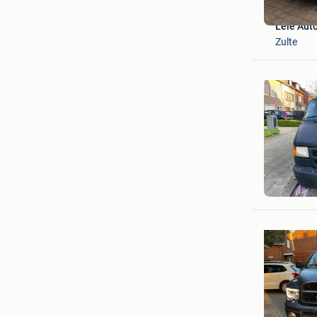
Leie Auto
Zulte
hdk
Mortsel