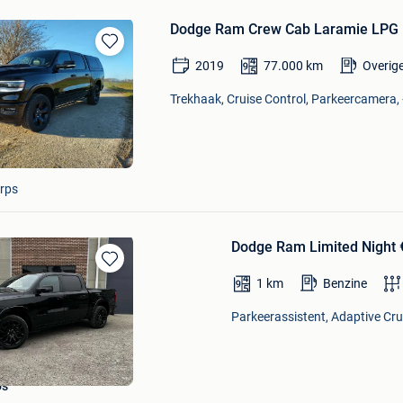
Dodge Ram Crew Cab Laramie LPG L
Bewaren
2019
77.000
km
Overig
in
Mijn
Trekhaak, Cruise Control, Parkeercamera, 
Favorieten
rps
Dodge Ram Limited Night €
Bewaren
1
km
Benzine
in
Mijn
Parkeerassistent, Adaptive Crui
Favorieten
's