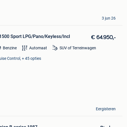
3 jun 26
500 Sport LPG/Pano/Keyless/Incl
€ 64.950,-
Benzine
Automaat
SUV of Terreinwagen
ise Control, + 45 opties
Eergisteren