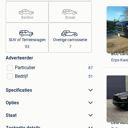
Berline
Break
SUV of Terreinwagen
Overige carrosserie
93
7
BCC Cars
Adverteerder
Erps-Kwe
Particulier
87
Bedrijf
51
Specificaties
Opties
Staat
Leie Auto
Zoekertje details