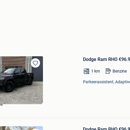
Dodge Ram RHO €96.90
Bewaren
1
km
Benzine
in
Mijn
Parkeerassistent, Adaptive
Favorieten
's
Dodge Ram RHO €96.90