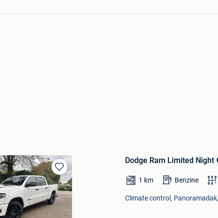
Dodge Ram Limited Night €
Bewaren
1
km
Benzine
in
Mijn
Climate control, Panoramadak,
Favorieten