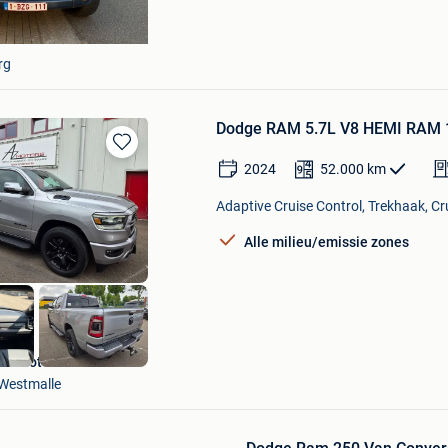
rg
Dodge RAM 5.7L V8 HEMI RAM 1
Bewaren
2024
52.000
km
in
Mijn
Adaptive Cruise Control, Trekhaak, Cru
Favorieten
Alle milieu/emissie zones
AZ Motors
Westmalle