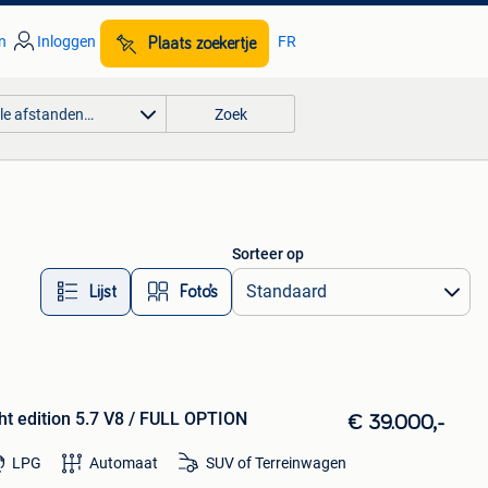
n
Inloggen
FR
Plaats zoekertje
lle afstanden…
Zoek
Sorteer op
Lijst
Foto’s
t edition 5.7 V8 / FULL OPTION
€ 39.000,-
LPG
Automaat
SUV of Terreinwagen