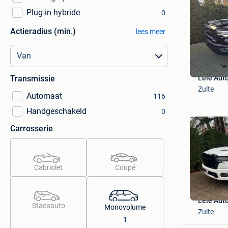
Plug-in hybride
0
Actieradius (min.)
lees meer
Leie Auto
Transmissie
Zulte
Automaat
116
Handgeschakeld
0
Carrosserie
Cabriolet
Coupé
Leie Auto
Stadsauto
Monovolume
Zulte
1