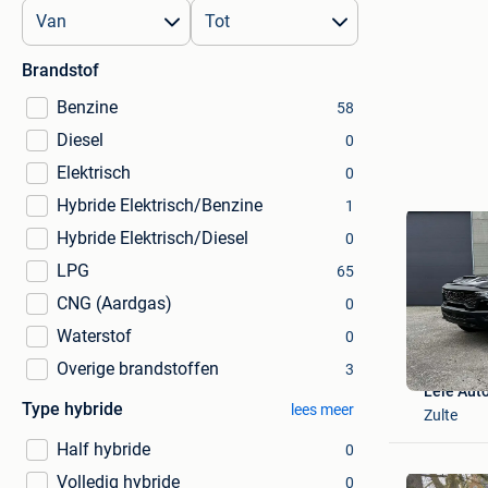
Brandstof
Benzine
58
Diesel
0
Elektrisch
0
Hybride Elektrisch/Benzine
1
Hybride Elektrisch/Diesel
0
LPG
65
CNG (Aardgas)
0
Waterstof
0
Overige brandstoffen
3
Leie Auto
Type hybride
lees meer
Zulte
Half hybride
0
Volledig hybride
0