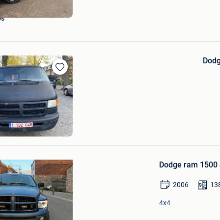
's
Dod
Bewaren
in
Mijn
Favorieten
Bewaren
in
Dodge ram 1500
Mijn
Favorieten
2006
13
4x4