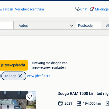
waarden
Veiligheidscentrum
Chat
Meldinge
Auto's
A
Ontvang meldingen van
 je zoekopdracht
nieuwe zoekresultaten
Te koop
Verwijder filters
Dodge RAM 1500 Limited nigh
Bewaren
2021
194.000
km
in